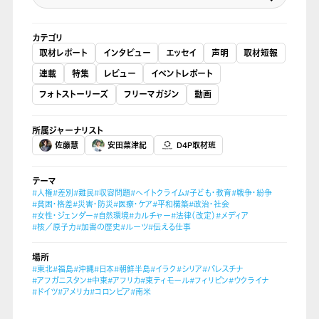
カテゴリ
取材レポート
インタビュー
エッセイ
声明
取材短報
連載
特集
レビュー
イベントレポート
フォトストーリーズ
フリーマガジン
動画
所属ジャーナリスト
佐藤慧
安田菜津紀
D4P取材班
テーマ
#人権
#差別
#難民
#収容問題
#ヘイトクライム
#子ども・教育
#戦争・紛争
#貧困・格差
#災害・防災
#医療・ケア
#平和構築
#政治・社会
#女性・ジェンダー
#自然環境
#カルチャー
#法律（改定）
#メディア
#核／原子力
#加害の歴史
#ルーツ
#伝える仕事
場所
#東北
#福島
#沖縄
#日本
#朝鮮半島
#イラク
#シリア
#パレスチナ
#アフガニスタン
#中東
#アフリカ
#東ティモール
#フィリピン
#ウクライナ
#ドイツ
#アメリカ
#コロンビア
#南米