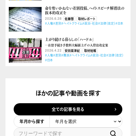
命を奪いかねない差別投稿、ヘイトスピーチ解消法の
抜本的改正を
2026.6.28
佐藤慧
取材レポート
#人権
#差別
#ヘイトクライム
#政治・社会
#法律（改定）
#日本
上がり続ける暮らしの「ハードル」
―在留手続き手数料大幅値上げの入管法改定案
2026.4.22
安田菜津紀
取材短報
#人権
#差別
#難民
#ヘイトクライム
#政治・社会
#法律（改定）
#日本
ほかの記事や動画を探す
全ての記事を見る
年月から探す