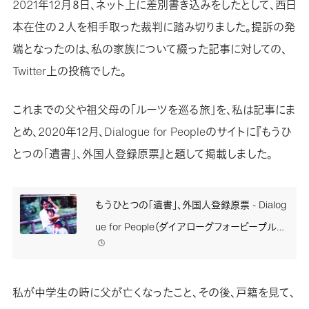
2021年12月８日、ネット上に差別書き込みをしたとして、西日
本在住の２人を相手取った裁判に踏み切りました。提訴の発
端となったのは、私の家族について綴った記事に対しての、
Twitter上の投稿でした。
これまでの父や祖父母の「ルーツを巡る旅」を、私は記事にま
とめ、2020年12月、Dialogue for Peopleのサイトに『もうひ
とつの「遺書」、外国人登録原票』と題して掲載しました。
もうひとつの「遺書」、外国人登録原票 - Dialog
ue for People（ダイアローグフォーピープル／
🕒️
D4P）
私が中学生の時に父が亡くなったこと、その後、戸籍を見て、