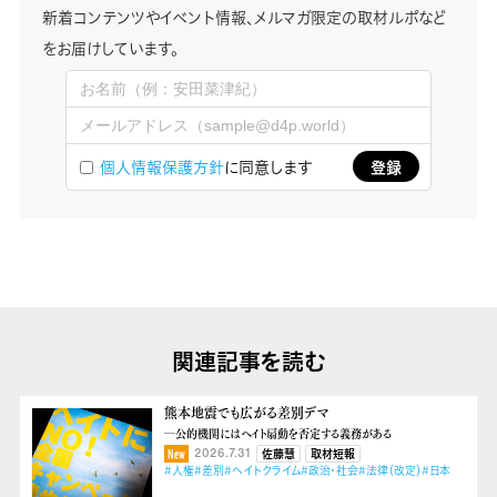
新着コンテンツやイベント情報、メルマガ限定の取材ルポなど
をお届けしています。
個人情報保護方針
に同意します
関連記事を読む
熊本地震でも広がる差別デマ
―公的機関にはヘイト扇動を否定する義務がある
2026.7.31
佐藤慧
取材短報
#人権
#差別
#ヘイトクライム
#政治・社会
#法律（改定）
#日本