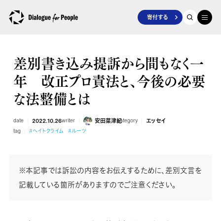
寄付する
差別書き込み提訴から間もなく一
年 改正プロ責法と、今後の必要
な法整備とは
date
2022.10.26
writer
安田菜津紀
category
エッセイ
tag
#ヘイトクライム
#ルーツ
※本記事では訴訟の内容をお伝えするために、差別文言を
記載している箇所がありますのでご注意ください。