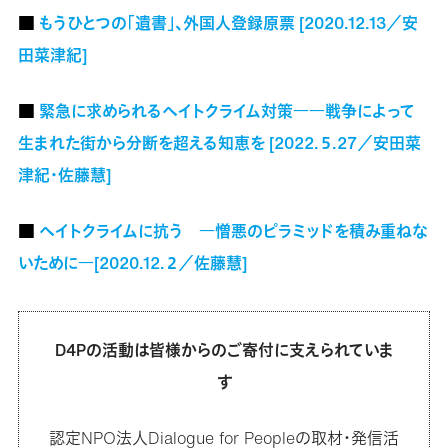
■
もうひとつの「遺書」、外国人登録原票 [2020.12.13／安
田菜津紀]
■
緊急に求められるヘイトクライム対策――戦争によって
生まれた街から分断を超える知恵を [2022.５.27／安田菜
津紀・佐藤慧]
■
ヘイトクライムに抗う ―憎悪のピラミッドを積み重ねな
いために―[2020.12.２／佐藤慧]
D4Pの活動は皆様からのご寄付に支えられていま
す
認定NPO法人Dialogue for Peopleの取材・発信活