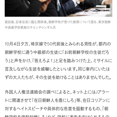
面談後、記者会見に臨む関係者。朝鮮学校が受けた被害について語る、東京朝鮮
中高級学校教員のチョンチャンギル氏
10月４日夕方、埼京線で50代前後とみられる男性が、都内の
朝鮮学校に通う中級部の生徒に「お前朝鮮学校の生徒だろ
う」と声をかけ、「答えろよ！」と足を踏みつけた上、ミサイルに
言及しながら生徒を威嚇したといいます。同じ車内にいたは
ずの大人たちが、その生徒を助けることはありませんでした。
外国人人権法連絡会の調べによると、ネット上にはJアラー
トに関連させて「在日朝鮮人を盾にしろ」等、在日コリアンに
対するヘイトスピーチや具体的な危害を扇動するもの、「朝