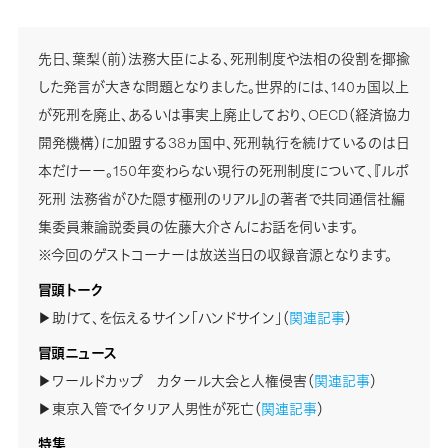
先日、葉梨（前）法務大臣による、死刑制度や法相の役割を揶揄
した発言が大きな問題となりました。世界的には、140ヵ国以上
が死刑を廃止、あるいは事実上廃止しており、OECD（経済協力
開発機構）に加盟する38ヵ国中、死刑執行を続けているのは日
本だけーー。150年変わらない現行の死刑制度について、『ルポ
死刑 法務省がひた隠す極刑のリアル』の著者で共同通信社編
集委員兼論説委員の佐藤大介さんにお話を伺います。
※今回のゲストコーナーは放送当日の収録音源となります。
冒頭トーク
▶助けて、を伝えるサイン「ハンドサイン」（
関連記事
）
冒頭ニュース
▶ワールドカップ カタール大会と人権侵害（
関連記事
）
▶東京入管でイタリア人男性が死亡（
関連記事
）
特集