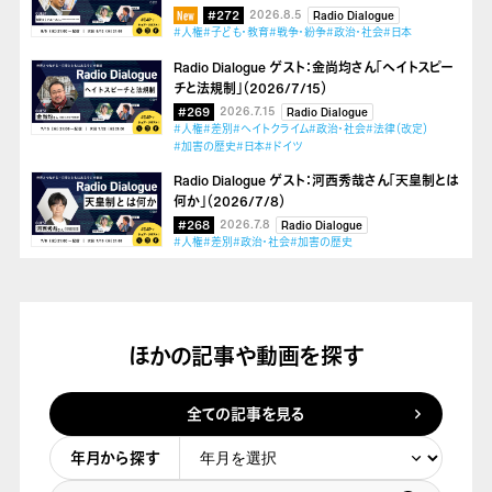
#272
2026.8.5
Radio Dialogue
#人権
#子ども・教育
#戦争・紛争
#政治・社会
#日本
Radio Dialogue ゲスト：金尚均さん「ヘイトスピー
チと法規制」（2026/7/15）
#269
2026.7.15
Radio Dialogue
#人権
#差別
#ヘイトクライム
#政治・社会
#法律（改定）
#加害の歴史
#日本
#ドイツ
Radio Dialogue ゲスト：河西秀哉さん「天皇制とは
何か」（2026/7/8）
#268
2026.7.8
Radio Dialogue
#人権
#差別
#政治・社会
#加害の歴史
ほかの記事や動画を探す
全ての記事を見る
年月から探す