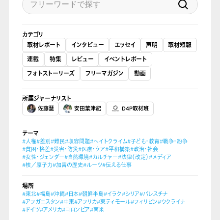
カテゴリ
取材レポート
インタビュー
エッセイ
声明
取材短報
連載
特集
レビュー
イベントレポート
フォトストーリーズ
フリーマガジン
動画
所属ジャーナリスト
佐藤慧
安田菜津紀
D4P取材班
テーマ
#人権
#差別
#難民
#収容問題
#ヘイトクライム
#子ども・教育
#戦争・紛争
#貧困・格差
#災害・防災
#医療・ケア
#平和構築
#政治・社会
#女性・ジェンダー
#自然環境
#カルチャー
#法律（改定）
#メディア
#核／原子力
#加害の歴史
#ルーツ
#伝える仕事
場所
#東北
#福島
#沖縄
#日本
#朝鮮半島
#イラク
#シリア
#パレスチナ
#アフガニスタン
#中東
#アフリカ
#東ティモール
#フィリピン
#ウクライナ
#ドイツ
#アメリカ
#コロンビア
#南米