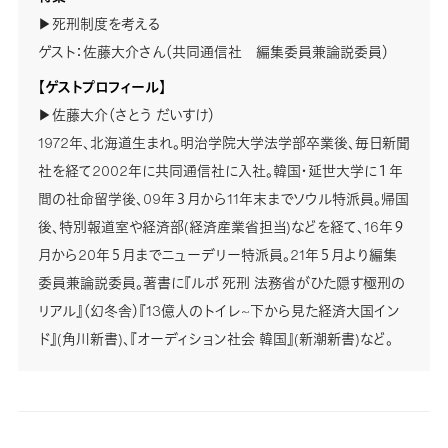
▶死刑制度を考える
ゲスト：佐藤大介さん（共同通信社 編集委員兼論説委員）
【ゲストプロフィール】
▶佐藤大介（さとう だいすけ）
1972年、北海道生まれ。明治学院大学法学部卒業後、毎日新聞
社を経て2002年に共同通信社に入社。韓国・延世大学に１年
間の社命留学後、09年３月から11年末までソウル特派員。帰国
後、特別報道室や経済部(経済産業省担当)などを経て、16年９
月から20年５月までニューデリー特派員。21年５月より編集
委員兼論説委員。著書に『ルポ 死刑 法務省がひた隠す極刑の
リアル』（幻冬舎）『13億人のトイレ~下から見た経済大国イン
ド』(角川新書)、『オーディション社会 韓国』(新潮新書)など。