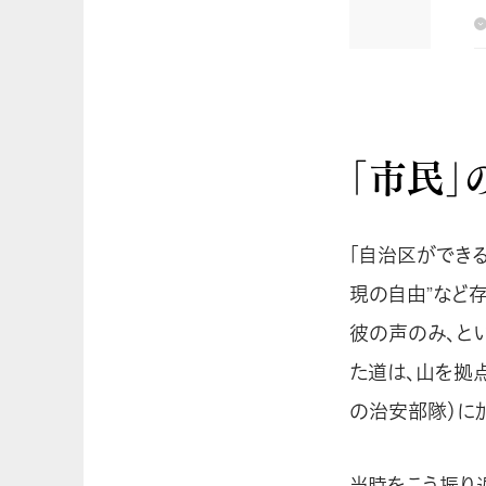
「市民」
「自治区ができ
現の自由”など
彼の声のみ、と
た道は、山を拠
の治安部隊）に
当時をこう振り