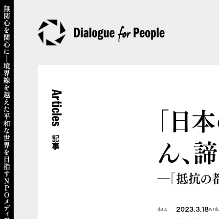
Articles
「日
ん、諦
記事
―「抵抗の
2023.3.18
date
writ