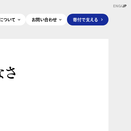
ENG
/
JP
pleについて
お問い合わせ
寄付で支える
なさ