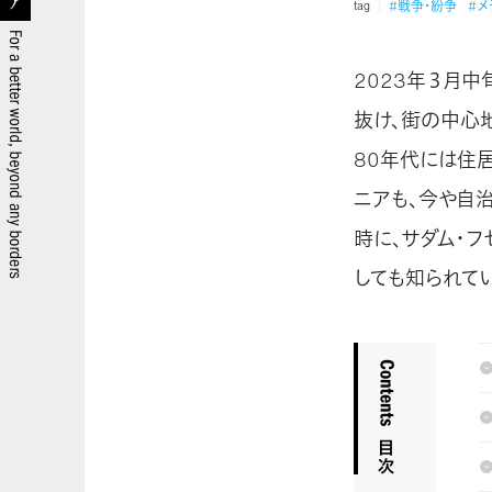
#戦争・紛争
#メ
tag
2023年３月
抜け、街の中心
80年代には住
ニアも、今や自
時に、サダム・フ
しても知られてい