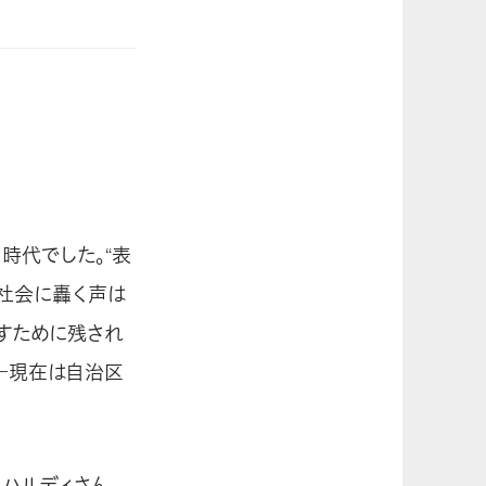
時代でした。“表
の社会に轟く声は
すために残され
―現在は自治区
・ハルディさん