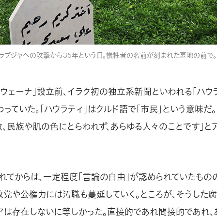
、ハラブジャへの攻撃から35年という日。犠牲者の名前が刻まれた墓地の前で。
アウェーナ」設立前、イラク初の独立系新聞といわれる「ハウ
っていた。「ハウラティ」はクルド語で「市民」という意味だ
教、民族や肌の色にとらわれず、あらゆる人々のことです」と
れてからは、一定程度「言論の自由」が認められていたもの
政党や公権力には汚職も蔓延していく。ところが、そうした
アは存在しないに等しかった。直接的であれ間接的であれ、