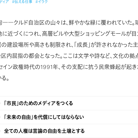
ディア
#伝える仕事
#イラク
中旬――クルド自治区の山々は、鮮やかな緑に覆われていた。
地に近づくにつれ、高層ビルや大型ショッピングモールが目
居の建設場所や高さも制限され、「成長」が許されなかった
治区内屈指の都会となった。ここは文学や詩など、文化の拠
セイン政権時代の1991年、その支配に抗う民衆蜂起が起き
る。
「市民」のためのメディアをつくる
「未来の自由」を代償にしてはならない
全ての人権は言論の自由を土壌とする