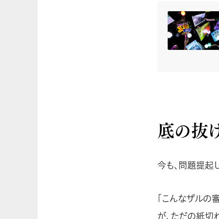
底の抜
今も、問題提起
「こんなザルの
が、ただの紙切