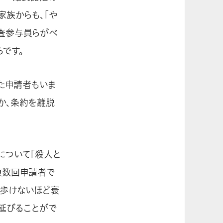
家族からも、「や
査参与員らがベ
です。
た申請者もいま
か、条約を離脱
について「殺人と
複数回申請者で
で歩けないほど衰
延びることがで