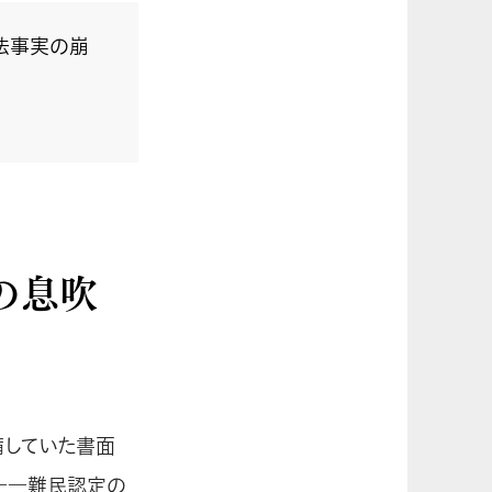
法事実の崩
の息吹
備していた書面
――難民認定の