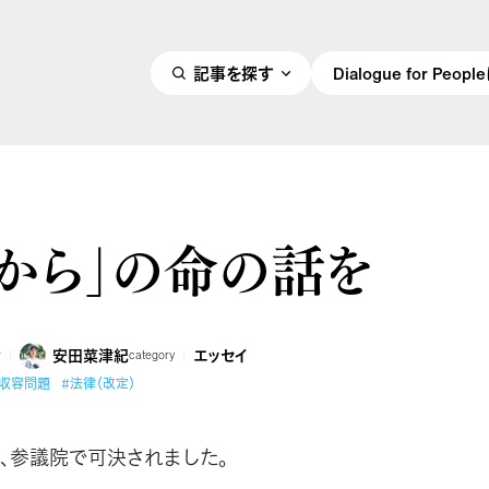
記事を探す
Dialogue for Peo
れから」の命の話を
安田菜津紀
エッセイ
r
category
#収容問題
#法律（改定）
、参議院で可決されました。