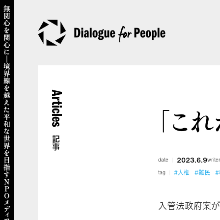
Articles
「こ
記事
2023.6.9
date
write
#人権
#難民
tag
入管法政府案が