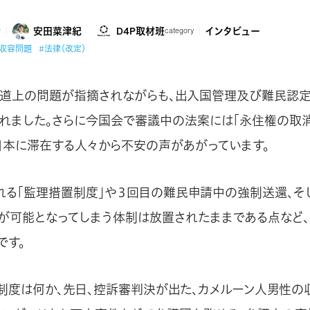
安田菜津紀
D4P取材班
インタビュー
r
category
#収容問題
#法律（改定）
、人道上の問題が指摘されながらも、出入国管理及び難民認定
れました。さらに今国会で審議中の法案には「永住権の取
日本に滞在する人々から不安の声があがっています。
れる「監理措置制度」や３回目の難民申請中の強制送還、そ
が可能となってしまう体制は放置されたままである点など
です。
制度は何か、先日、控訴審判決が出た、カメルーン人男性の