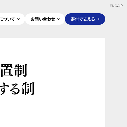
ENG
/
JP
pleについて
お問い合わせ
寄付で支える
措置制
する制