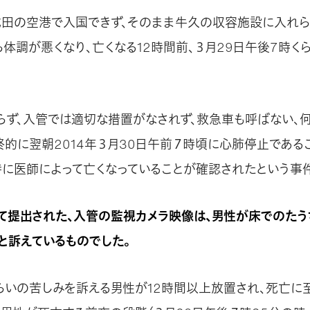
成田の空港で入国できず、そのまま牛久の収容施設に入れら
ら体調が悪くなり、亡くなる12時間前、３月29日午後7時く
らず、入管では適切な措置がなされず、救急車も呼ばない、
終的に翌朝2014年３月30日午前７時頃に心肺停止である
時に医師によって亡くなっていることが確認されたという事件
て提出された、入管の監視カメラ映像は、男性が床でのたう
」と訴えているものでした。
らいの苦しみを訴える男性が12時間以上放置され、死亡に