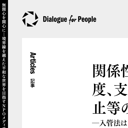
Articles
関係
度、
記事
止等
―入管法は