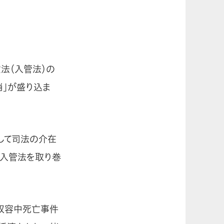
法（入管法）の
消」が盛り込ま
して司法の介在
、入管法を取り巻
収容中死亡事件