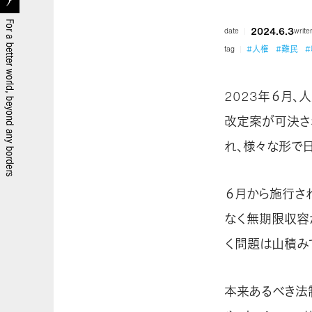
2024.6.3
date
write
#人権
#難民
tag
2023年６月
改定案が可決さ
れ、様々な形で
６月から施行さ
なく無期限収容
く問題は山積み
本来あるべき法