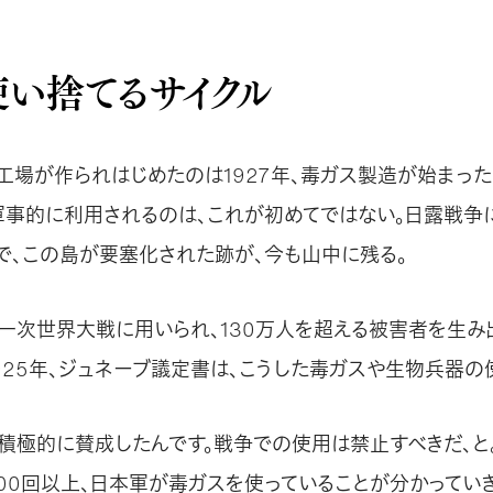
い捨てるサイクル
工場が作られはじめたのは1927年、毒ガス製造が始まったの
軍事的に利用されるのは、これが初めてではない。日露戦争
で、この島が要塞化された跡が、今も山中に残る。
一次世界大戦に用いられ、130万人を超える被害者を生み
1925年、ジュネーブ議定書は、こうした毒ガスや生物兵器の
、積極的に賛成したんです。戦争での使用は禁止すべきだ、と
000回以上、日本軍が毒ガスを使っていることが分かってい