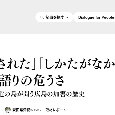
記事を探す
Dialogue for Peo
された」「しかたがなか
う語りの危うさ
造の島が問う広島の加害の歴史
安田菜津紀
取材レポート
r
category