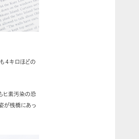
ても４キロほどの
。
もヒ素汚染の恐
姿が桟橋にあっ