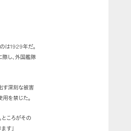
は1929年だ。
に際し、外国艦隊
出す深刻な被害
使用を禁じた。
。ところがその
きます」