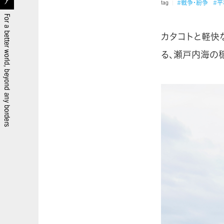
#戦争・紛争
#
tag
カタコトと軽快
る、瀬戸内海の