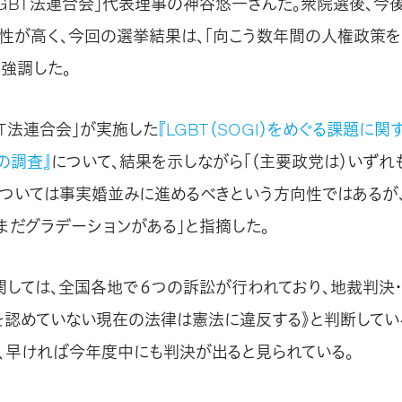
LGBT法連合会」代表理事の神谷悠一さんだ。衆院選後、今
性が高く、今回の選挙結果は、「向こう数年間の人権政策
と強調した。
BT法連合会」が実施した
『LGBT（SOGI）をめぐる課題に
の調査』
について、結果を示しながら「（主要政党は）いずれ
ついては事実婚並みに進めるべきという方向性ではあるが
まだグラデーションがある」と指摘した。
関しては、全国各地で６つの訴訟が行われており、地裁判決
を認めていない現在の法律は憲法に違反する》と判断してい
、早ければ今年度中にも判決が出ると見られている。