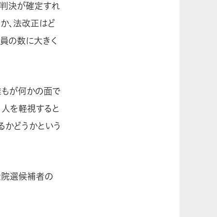
で違憲判決が確定すれ
か、法改正はど
議員の数に大きく
誰もが何かの面で
々人を軽視すると
るかどうかという
衆院選候補者の