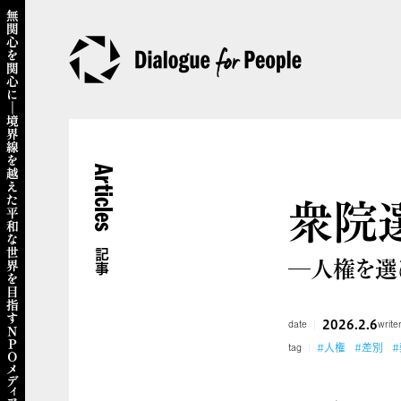
Articles
衆院
記事
―人権を選
2026.2.6
date
write
#人権
#差別
tag