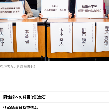
登壇者ら。（佐藤慧撮影）
同性婚への賛否は試金石
法的論点は整理済み