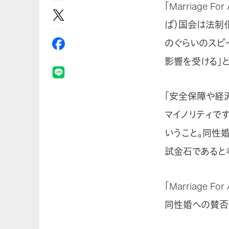
「Marriage
ば）国会は法制
のぐらいのスピ
影響を受ける」
「安全保障や経
マイノリティで
いうこと。同性
試金石であると
「Marriage For
同性婚への賛否