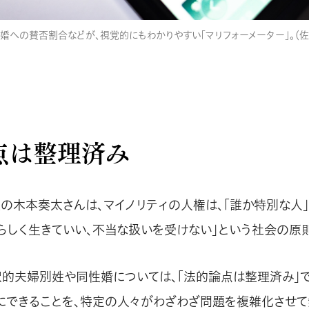
婚への賛否割合などが、視覚的にもわかりやすい「マリフォーメーター」。（佐
点は整理済み
代表の木本奏太さんは、マイノリティの人権は、「誰か特別な人
分らしく生きていい、不当な扱いを受けない」という社会の原
択的夫婦別姓や同性婚については、「法的論点は整理済み」で
にできることを、特定の人々がわざわざ問題を複雑化させ