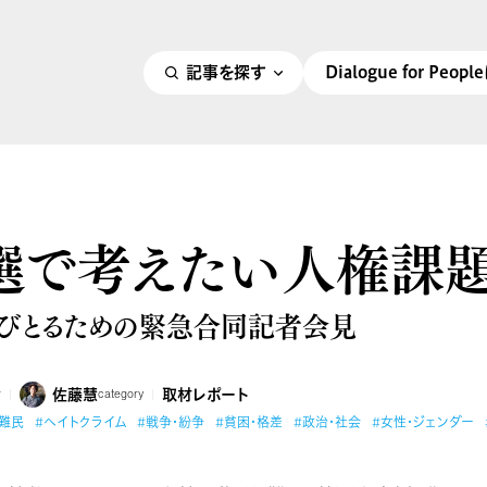
記事を探す
Dialogue for Peo
選で考えたい人権課
びとるための緊急合同記者会見
佐藤慧
取材レポート
r
category
#難民
#ヘイトクライム
#戦争・紛争
#貧困・格差
#政治・社会
#女性・ジェンダー