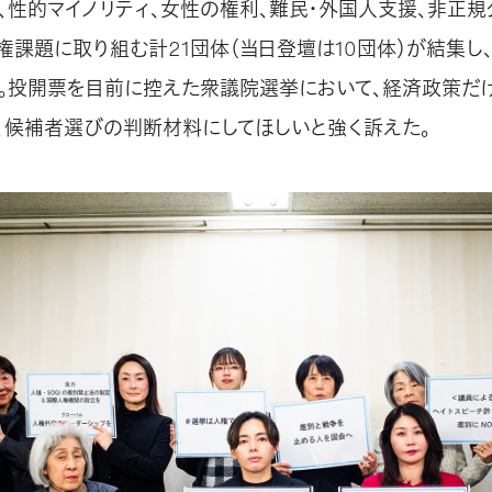
日、性的マイノリティ、女性の権利、難民・外国人支援、非正
権課題に取り組む計21団体（当日登壇は10団体）が結集し
。投開票を目前に控えた衆議院選挙において、経済政策だけ
、候補者選びの判断材料にしてほしいと強く訴えた。