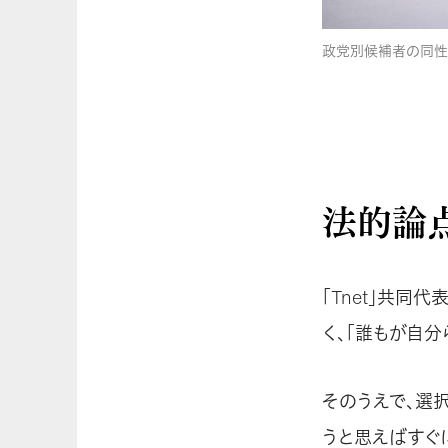
政党別候補者の同性
法的論
「Tnet」共同
く、「誰もが自
そのうえで、選
うと思えばすぐ