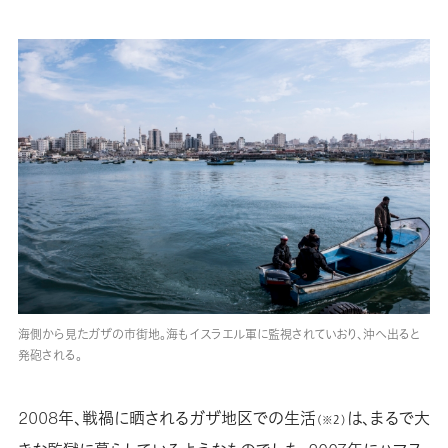
海側から見たガザの市街地。海もイスラエル軍に監視されていおり、沖へ出ると
発砲される。
2008年、戦禍に晒されるガザ地区での生活
は、まるで大
（※２）