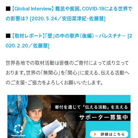
■
【Global Interview】 難民や貧困、COVID-19による世界で
の影響は？ [2020.５.24／安田菜津紀・佐藤慧]
■
【取材レポート】「壁」の中の歌声（後編）－パレスチナ－ [2
020.２.20／佐藤慧]
世界各地での取材活動は皆様のご寄付によって成り立って
おります。世界の「無関心」を「関心」に変える、伝える活動へ
のご支援・ご協力をよろしくお願いいたします。