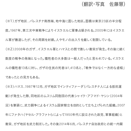
（翻訳・写真 佐藤慧）
（※１）ガザ地区…パレスチナ南西端、地中海に面した地区。面積は東京23区の半分程
度。1967年、第三次中東戦争によりイスラエルに軍事占領される。2005年にはイスラエ
ル軍が撤退したが、その周囲を封鎖。人やモノの出入りを厳しく制限している。
（※２）2008年のガザ…イスラエル軍とハマスとの間で激しい衝突が発生。その後に続く
数度の戦争の発端となった。犠牲者の大多数は一般人だったと言われている。イスラエ
ルの犠牲者13名に対し、ガザの住民の死者は1,413名と、「戦争ではなく一方的な虐殺」
であったとの見方もある。
（※３）ハマス…1987年12月、ガザ地区でインティファーダ（パレスチナ人による抵抗運
動）が発生した際、同地区のムスリム同胞団の代表シャイク・アフマド・ヤシン（2004年
没）を筆頭に、武力闘争によるイスラム国家樹立を目的として立ち上げられた組織。2007
年にファタハ（ヤセル・アラファトらによって1950年代に設立された政党、軍事組織）と
衝突、ガザ地区を武力制圧した。その後2014年6月、パレスチナ自治政府との統一内閣