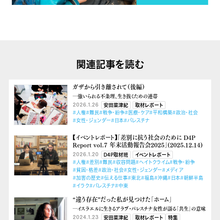
関連記事を読む
ガザから引き離されて（後編）
―強いられる不条理、生き抜くための連帯
2026.1.26
安田菜津紀
取材レポート
#人権
#難民
#戦争・紛争
#医療・ケア
#平和構築
#政治・社会
#女性・ジェンダー
#日本
#パレスチナ
【イベントレポート】「差別に抗う社会のために D4P
Report vol.７ 年末活動報告会2025」(2025.12.14)
2026.1.20
D4P取材班
イベントレポート
#人権
#差別
#難民
#収容問題
#ヘイトクライム
#戦争・紛争
#貧困・格差
#政治・社会
#女性・ジェンダー
#メディア
#加害の歴史
#伝える仕事
#東北
#福島
#沖縄
#日本
#朝鮮半島
#イラク
#パレスチナ
#中東
“違う存在”だった私が見つけた「ホーム」
―イスラエルに生きるアラブ・パレスチナ女性が語る「共生」の意味
2024.1.23
安田菜津紀
取材レポート
特集