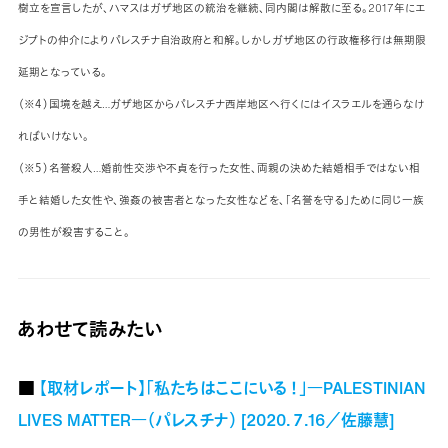
樹立を宣言したが、ハマスはガザ地区の統治を継続、同内閣は解散に至る。2017年にエ
ジプトの仲介によりパレスチナ自治政府と和解。しかしガザ地区の行政権移行は無期限
延期となっている。
（※４）国境を越え…ガザ地区からパレスチナ西岸地区へ行くにはイスラエルを通らなけ
ればいけない。
（※５）名誉殺人…婚前性交渉や不貞を行った女性、両親の決めた結婚相手ではない相
手と結婚した女性や、強姦の被害者となった女性などを、「名誉を守る」ために同じ一族
の男性が殺害すること。
あわせて読みたい
■
【取材レポート】「私たちはここにいる！」―PALESTINIAN
LIVES MATTER―（パレスチナ） [2020.７.16／佐藤慧]