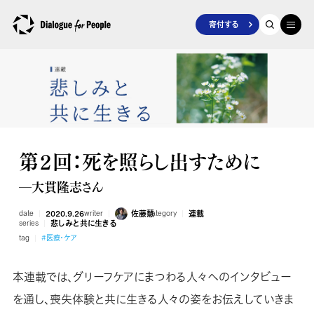
寄付する
第２回：死を照らし出すために
―大貫隆志さん
date
2020.9.26
writer
佐藤慧
category
連載
series
悲しみと共に生きる
tag
#医療・ケア
本連載では、グリーフケアにまつわる人々へのインタビュー
を通し、喪失体験と共に生きる人々の姿をお伝えしていきま