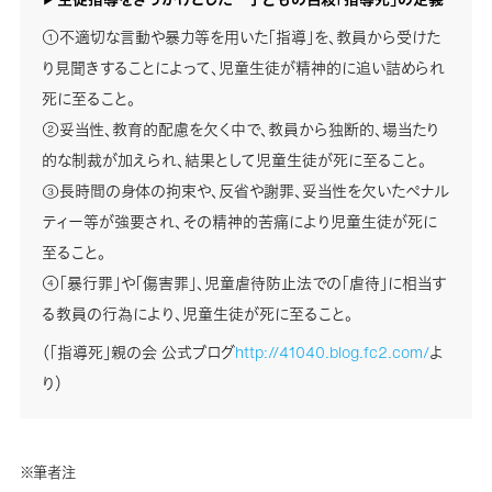
①不適切な言動や暴力等を用いた「指導」を、教員から受けた
り見聞きすることによって、児童生徒が精神的に追い詰められ
死に至ること。
②妥当性、教育的配慮を欠く中で、教員から独断的、場当たり
的な制裁が加えられ、結果として児童生徒が死に至ること。
③長時間の身体の拘束や、反省や謝罪、妥当性を欠いたペナル
ティー等が強要され、その精神的苦痛により児童生徒が死に
至ること。
④「暴行罪」や「傷害罪」、児童虐待防止法での「虐待」に相当す
る教員の行為により、児童生徒が死に至ること。
（「指導死」親の会 公式ブログ
http://41040.blog.fc2.com/
よ
り）
※筆者注