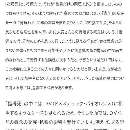
「指導死」という概念は、それが“教員だけの問題である”と指摘したいもの
ではありません。そのような限られた意味での誤用は、むしろ「責任」の所在
を一点に背負わせ、問題の本質を置き去りとした「切り捨て社会」をより助
長させる危険性を孕んでいます。大貫さんらの提唱する概念はむしろ、「指
導」という、誰かのためを思って行ったように見える行為が、実は思慮の足
りない間違ったものである可能性や、ときに無意識の権力構造の中で暴力
的な行為として発露する危険性があるのだと、学校という場だけではなく、
この社会に生きる全ての人々に問いかけるものだと思います。誰もが被害
者に、そして加害者になりえるのだということを、こうした構造的暴力につい
て考える際には、意識する必要があります。
「指導死」の中には、ＤＶ（ドメスティック・バイオレンス）に相
当するようなケースも見られるため、そうした面では、ＤＶな
どの概念の発展・拡張の影響も受けています。例えば、ある野