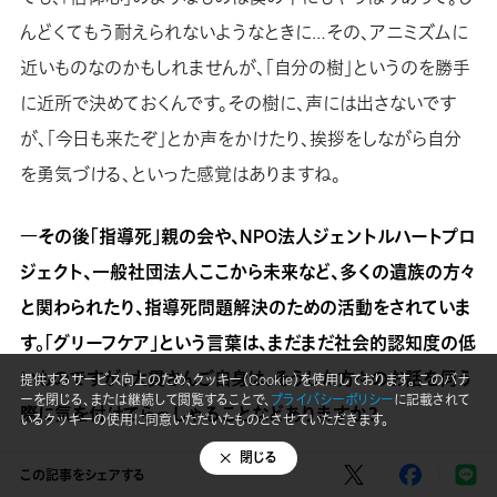
んどくてもう耐えられないようなときに…その、アニミズムに
近いものなのかもしれませんが、「自分の樹」というのを勝手
に近所で決めておくんです。その樹に、声には出さないです
が、「今日も来たぞ」とか声をかけたり、挨拶をしながら自分
を勇気づける、といった感覚はありますね。
―その後「指導死」親の会や、NPO法人ジェントルハートプロ
ジェクト、一般社団法人ここから未来など、多くの遺族の方々
と関わられたり、指導死問題解決のための活動をされていま
す。「グリーフケア」という言葉は、まだまだ社会的認知度の低
いものですが、大貫さんご自身は、そうした方々のお話を伺う
提供するサービス向上のため、クッキー（Cookie）を使用しております。 このバナ
ーを閉じる、または継続して閲覧することで、
プライバシーポリシー
に記載されて
際に気を付けてらっしゃることなどありますか？
いるクッキーの使用に同意いただいたものとさせていただきます。
閉じる
元々僕はそんなに人と接するのも好きではないし…好きじゃ
この記事をシェアする