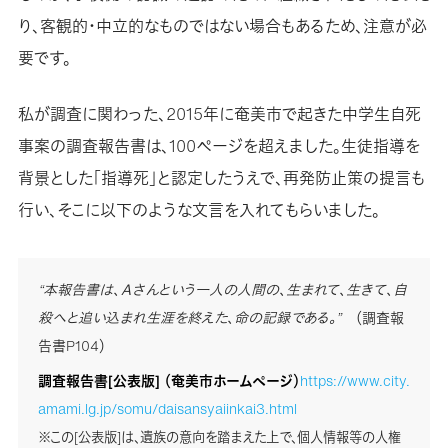
り、客観的・中立的なものではない場合もあるため、注意が必
要です。
私が調査に関わった、2015年に奄美市で起きた中学生自死
事案の調査報告書は、100ページを超えました。生徒指導を
背景とした「指導死」と認定したうえで、再発防止策の提言も
行い、そこに以下のような文言を入れてもらいました。
“本報告書は、Ａさんという一人の人間の、生まれて、生きて、自
殺へと追い込まれ生涯を終えた、命の記録である。”
（調査報
告書P104）
調査報告書[公表版] （奄美市ホームページ）
https://www.city.
amami.lg.jp/somu/daisansyaiinkai3.html
※この[公表版]は、遺族の意向を踏まえた上で、個人情報等の人権