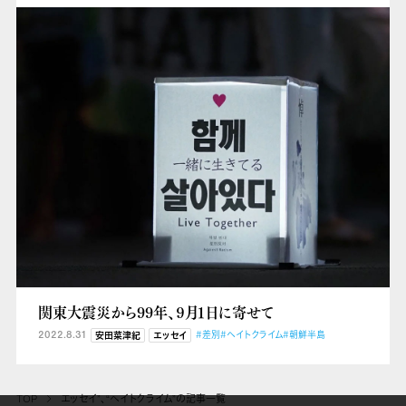
関東大震災から99年、９月１日に寄せて
2022.8.31
#差別
#ヘイトクライム
#朝鮮半島
安田菜津紀
エッセイ
TOP
エッセイ”、“ヘイトクライム”の記事一覧