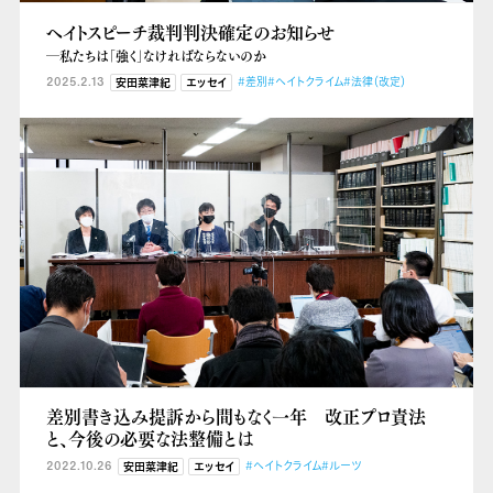
ヘイトスピーチ裁判判決確定のお知らせ
―私たちは「強く」なければならないのか
2025.2.13
#差別
#ヘイトクライム
#法律（改定）
安田菜津紀
エッセイ
差別書き込み提訴から間もなく一年 改正プロ責法
と、今後の必要な法整備とは
2022.10.26
#ヘイトクライム
#ルーツ
安田菜津紀
エッセイ