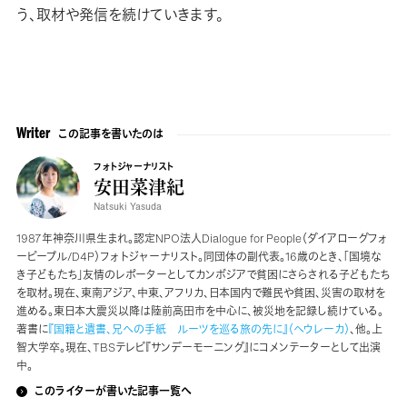
う、取材や発信を続けていきます。
この記事を書いたのは
Writer
フォトジャーナリスト
安田菜津紀
Natsuki Yasuda
1987年神奈川県生まれ。認定NPO法人Dialogue for People（ダイアローグフォ
ーピープル/D4P）フォトジャーナリスト。同団体の副代表。16歳のとき、「国境な
き子どもたち」友情のレポーターとしてカンボジアで貧困にさらされる子どもたち
を取材。現在、東南アジア、中東、アフリカ、日本国内で難民や貧困、災害の取材を
進める。東日本大震災以降は陸前高田市を中心に、被災地を記録し続けている。
著書に
『国籍と遺書、兄への手紙 ルーツを巡る旅の先に』（ヘウレーカ）
、他。上
智大学卒。現在、TBSテレビ『サンデーモーニング』にコメンテーターとして出演
中。
このライターが書いた記事一覧へ