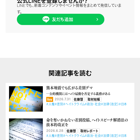
公式LINEを登録しませんか？
LINEでも、新着コンテンツやイベント情報をまとめて発信していま
す。
友だち追加
関連記事を読む
熊本地震でも広がる差別デマ
―公的機関にはヘイト扇動を否定する義務がある
2026.7.31
佐藤慧
取材短報
#人権
#差別
#ヘイトクライム
#政治・社会
#法律（改定）
#日本
命を奪いかねない差別投稿、ヘイトスピーチ解消法の
抜本的改正を
2026.6.28
佐藤慧
取材レポート
#人権
#差別
#ヘイトクライム
#政治・社会
#法律（改定）
#日本