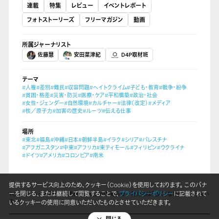
連載
特集
レビュー
イベントレポート
フォトストーリーズ
フリーマガジン
動画
所属ジャーナリスト
佐藤慧
安田菜津紀
D4P取材班
テーマ
#人権
#差別
#難民
#収容問題
#ヘイトクライム
#子ども・教育
#戦争・紛争
#貧困・格差
#災害・防災
#医療・ケア
#平和構築
#政治・社会
#女性・ジェンダー
#自然環境
#カルチャー
#法律（改定）
#メディア
#核／原子力
#加害の歴史
#ルーツ
#伝える仕事
場所
#東北
#福島
#沖縄
#日本
#朝鮮半島
#イラク
#シリア
#パレスチナ
#アフガニスタン
#中東
#アフリカ
#東ティモール
#フィリピン
#ウクライナ
#ドイツ
#アメリカ
#コロンビア
#南米
提供するサービス向上のため、クッキー（Cookie）を使用しております。 このバナ
ーを閉じる、または継続して閲覧することで、
プライバシーポリシー
に記載されて
TOP
ヘイトスピーチ裁判判決確定のお知らせ―私たちは「強く」なければならない
のか
いるクッキーの使用に同意いただいたものとさせていただきます。