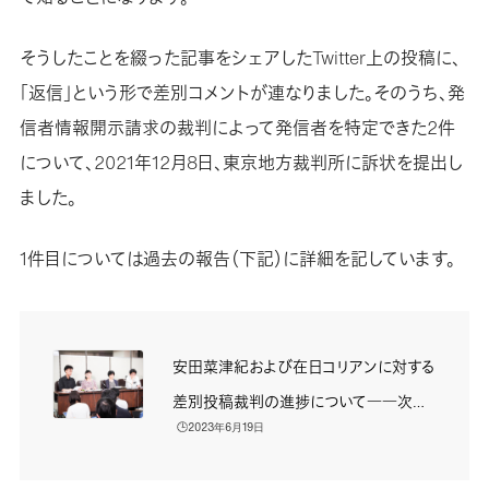
そうしたことを綴った記事をシェアしたTwitter上の投稿に、
「返信」という形で差別コメントが連なりました。そのうち、発
信者情報開示請求の裁判によって発信者を特定できた2件
について、2021年12月8日、東京地方裁判所に訴状を提出し
ました。
1件目については過去の報告（下記）に詳細を記しています。
安田菜津紀および在日コリアンに対する
差別投稿裁判の進捗について――次世
🕒️2023年6月19日
代に問題を繰り越さないために