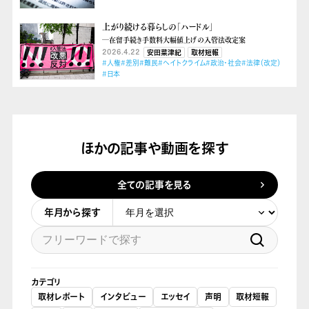
上がり続ける暮らしの「ハードル」
―在留手続き手数料大幅値上げの入管法改定案
2026.4.22
安田菜津紀
取材短報
#人権
#差別
#難民
#ヘイトクライム
#政治・社会
#法律（改定）
#日本
ほかの記事や動画を探す
全ての記事を見る
年月から探す
カテゴリ
取材レポート
インタビュー
エッセイ
声明
取材短報