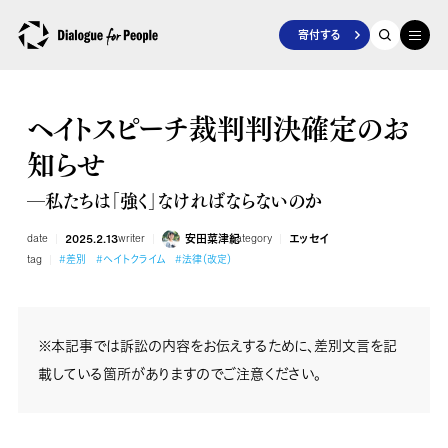
寄付する
ヘイトスピーチ裁判判決確定のお
知らせ
―私たちは「強く」なければならないのか
date
2025.2.13
writer
安田菜津紀
category
エッセイ
tag
#差別
#ヘイトクライム
#法律（改定）
※本記事では訴訟の内容をお伝えするために、差別文言を記
載している箇所がありますのでご注意ください。