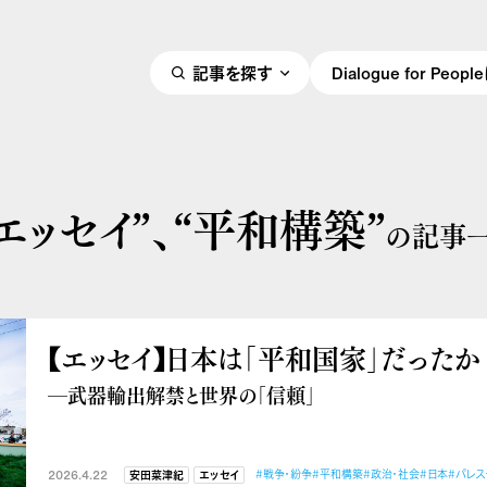
記事を探す
Dialogue for Peo
エッセイ”、
“平和構築”
の記事
【エッセイ】日本は「平和国家」だったか
―武器輸出解禁と世界の「信頼」
2026.4.22
#戦争・紛争
#平和構築
#政治・社会
#日本
#パレス
安田菜津紀
エッセイ