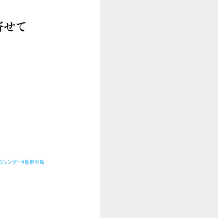
寄せて
・ジェンダー
#朝鮮半島