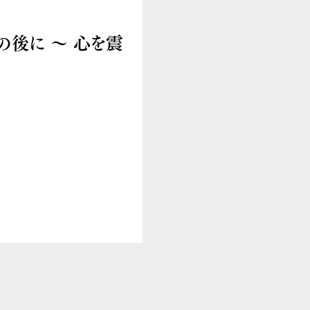
の後に ～ 心を震