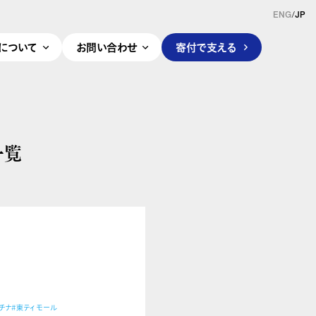
ENG
/
JP
pleについて
お問い合わせ
寄付で支える
一覧
チナ
#東ティモール