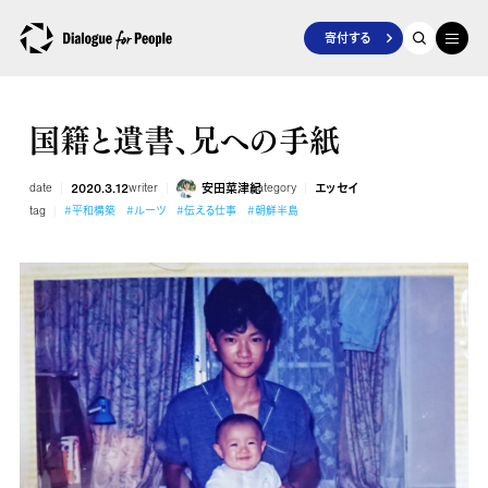
寄付する
国籍と遺書、兄への手紙
date
2020.3.12
writer
安田菜津紀
category
エッセイ
tag
#平和構築
#ルーツ
#伝える仕事
#朝鮮半島