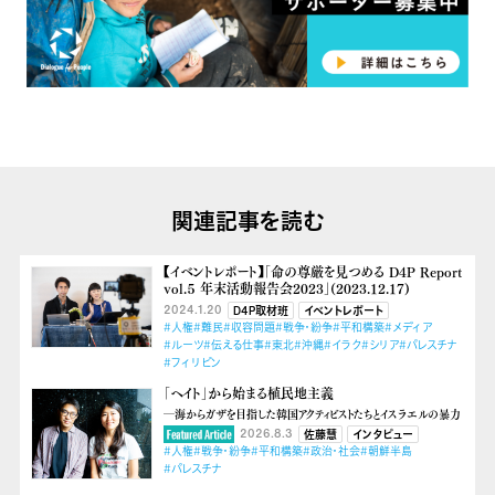
関連記事を読む
【イベントレポート】「命の尊厳を見つめる D4P Report
vol.５ 年末活動報告会2023」(2023.12.17)
2024.1.20
D4P取材班
イベントレポート
#人権
#難民
#収容問題
#戦争・紛争
#平和構築
#メディア
#ルーツ
#伝える仕事
#東北
#沖縄
#イラク
#シリア
#パレスチナ
#フィリピン
「ヘイト」から始まる植民地主義
―海からガザを目指した韓国アクティビストたちとイスラエルの暴力
2026.8.3
佐藤慧
インタビュー
#人権
#戦争・紛争
#平和構築
#政治・社会
#朝鮮半島
#パレスチナ