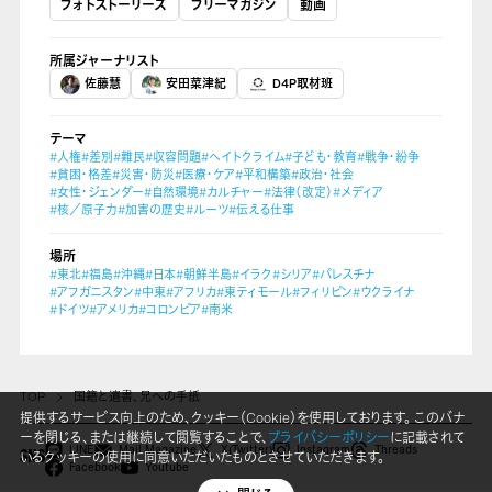
フォトストーリーズ
フリーマガジン
動画
所属ジャーナリスト
佐藤慧
安田菜津紀
D4P取材班
テーマ
#人権
#差別
#難民
#収容問題
#ヘイトクライム
#子ども・教育
#戦争・紛争
#貧困・格差
#災害・防災
#医療・ケア
#平和構築
#政治・社会
#女性・ジェンダー
#自然環境
#カルチャー
#法律（改定）
#メディア
#核／原子力
#加害の歴史
#ルーツ
#伝える仕事
場所
#東北
#福島
#沖縄
#日本
#朝鮮半島
#イラク
#シリア
#パレスチナ
#アフガニスタン
#中東
#アフリカ
#東ティモール
#フィリピン
#ウクライナ
#ドイツ
#アメリカ
#コロンビア
#南米
TOP
国籍と遺書、兄への手紙
提供するサービス向上のため、クッキー（Cookie）を使用しております。 このバナ
ーを閉じる、または継続して閲覧することで、
プライバシーポリシー
に記載されて
LINE
Mail Magazine
X(Twitter)
Instagram
Threads
いるクッキーの使用に同意いただいたものとさせていただきます。
SNS
Facebook
Youtube