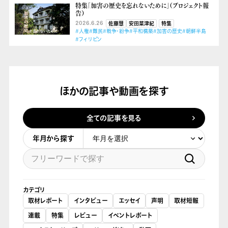
特集「加害の歴史を忘れないために」（プロジェクト報
告）
2026.6.26
佐藤慧
安田菜津紀
特集
#人権
#難民
#戦争・紛争
#平和構築
#加害の歴史
#朝鮮半島
#フィリピン
ほかの記事や動画を探す
全ての記事を見る
年月から探す
カテゴリ
取材レポート
インタビュー
エッセイ
声明
取材短報
連載
特集
レビュー
イベントレポート