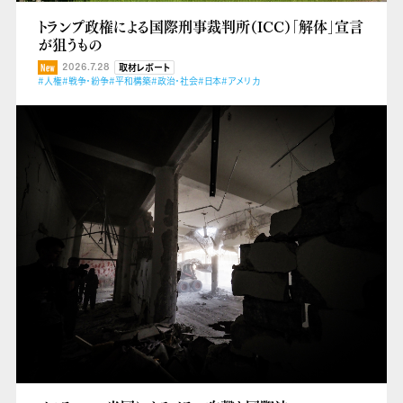
トランプ政権による国際刑事裁判所（ICC）「解体」宣言
が狙うもの
2026.7.28
取材レポート
#人権
#戦争・紛争
#平和構築
#政治・社会
#日本
#アメリカ