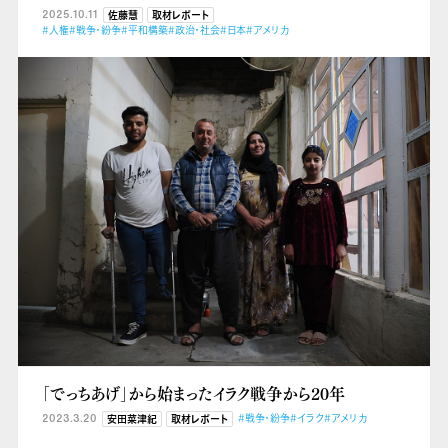
2025.10.11
佐藤慧
取材レポート
#人権
#戦争・紛争
#平和構築
#政治・社会
#日本
#アメリカ
「でっちあげ」から始まったイラク戦争から20年
2023.3.20
#戦争・紛争
#イラク
#アメリカ
安田菜津紀
取材レポート