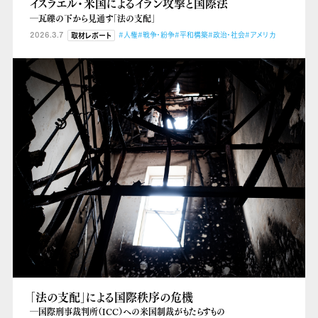
イスラエル・米国によるイラン攻撃と国際法
―瓦礫の下から見通す「法の支配」
2026.3.7
#人権
#戦争・紛争
#平和構築
#政治・社会
#アメリカ
取材レポート
「法の支配」による国際秩序の危機
―国際刑事裁判所（ICC）への米国制裁がもたらすもの