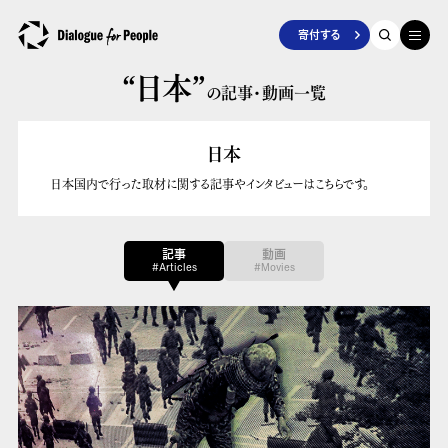
寄付する
“日本”
の記事・動画一覧
日本
日本国内で行った取材に関する記事やインタビューはこちらです。
記事
動画
#Articles
#Movies