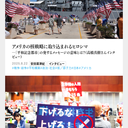
アメリカの核戦略に取り込まれるヒロシマ
―「平和記念都市」の発するメッセージの意味とは？（高橋真樹さんインタ
ビュー）
2025.8.22
安田菜津紀
インタビュー
#戦争・紛争
#平和構築
#政治・社会
#核／原子力
#日本
#アメリカ