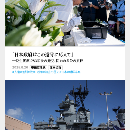
「日本政府はこの遺骨に応えて」
―長生炭鉱で83年後の発見、問われる公の責任
2025.8.26
安田菜津紀
取材短報
#人権
#差別
#戦争・紛争
#加害の歴史
#日本
#朝鮮半島