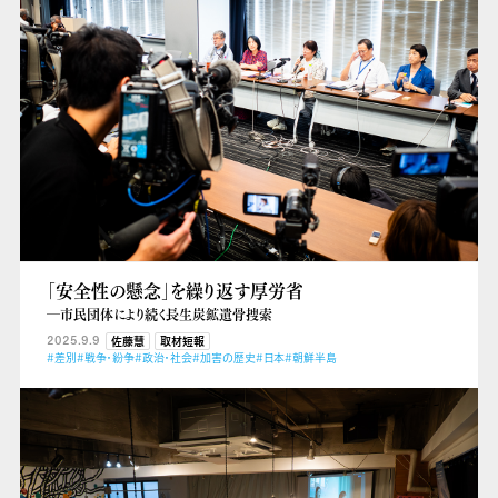
「安全性の懸念」を繰り返す厚労省
―市民団体により続く長生炭鉱遺骨捜索
2025.9.9
佐藤慧
取材短報
#差別
#戦争・紛争
#政治・社会
#加害の歴史
#日本
#朝鮮半島