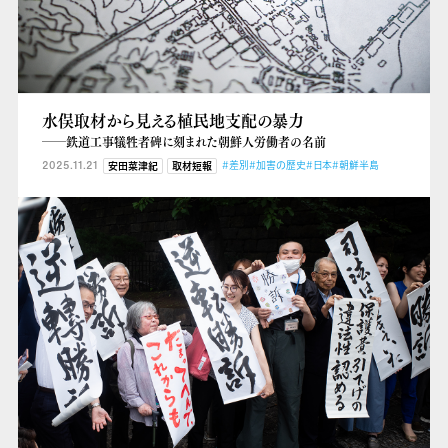
水俣取材から見える植民地支配の暴力
――鉄道工事犠牲者碑に刻まれた朝鮮人労働者の名前
2025.11.21
#差別
#加害の歴史
#日本
#朝鮮半島
安田菜津紀
取材短報