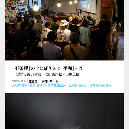
「不条理」の上に成り立つ「平和」とは
―『遺骨と祈り』対談 安田菜津紀×田中美穂
2025.9.4
佐藤慧
取材レポート
#人権
#差別
#戦争・紛争
#平和構築
#政治・社会
#核／原子力
#加害の歴史
#日本