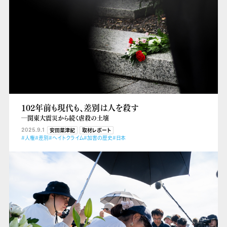
102年前も現代も、差別は人を殺す
―関東大震災から続く虐殺の土壌
2025.9.1
安田菜津紀
取材レポート
#人権
#差別
#ヘイトクライム
#加害の歴史
#日本