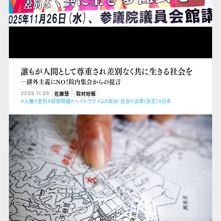
誰もが人間として尊重され差別なく共に生きる社会を
―排外主義にNO！院内集会からの提言
2025.11.26
佐藤慧
取材短報
#人権
#差別
#収容問題
#ヘイトクライム
#政治・社会
#法律（改定）
#日本