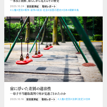
―水俣と朝鮮、暮らしから見えるその歴史
2025.10.24
安田菜津紀
取材レポート
#人権
#差別
#戦争・紛争
#政治・社会
#加害の歴史
#日本
#朝鮮半島
宙に浮いた差別の違法性
―母子不当聴取裁判で何が見過ごされたのか
2025.10.16
#人権
#差別
#法律（改定）
#日本
安田菜津紀
取材レポート