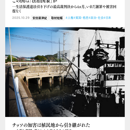
この国は「法治国家」か
―生活保護違法引き下げの最高裁判決から4ヵ月、いまだ謝罪や被害回
復なく
2025.10.29
#人権
#貧困・格差
#政治・社会
#日本
安田菜津紀
取材短報
チッソの加害は植民地から引き継がれた