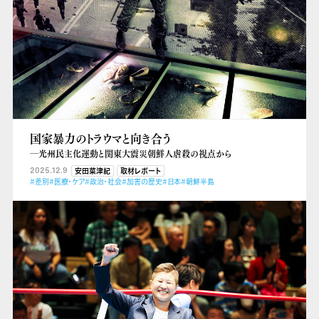
国家暴力のトラウマと向き合う
―光州民主化運動と関東大震災朝鮮人虐殺の視点から
2025.12.9
安田菜津紀
取材レポート
#差別
#医療・ケア
#政治・社会
#加害の歴史
#日本
#朝鮮半島