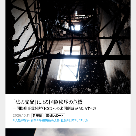
「法の支配」による国際秩序の危機
―国際刑事裁判所（ICC）への米国制裁がもたらすもの
2025.10.11
佐藤慧
取材レポート
#人権
#戦争・紛争
#平和構築
#政治・社会
#日本
#アメリカ