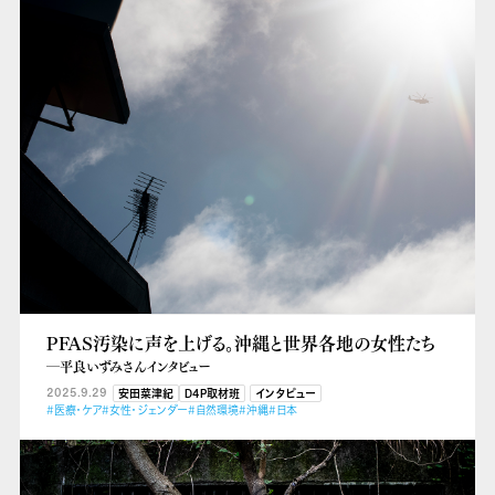
PFAS汚染に声を上げる。沖縄と世界各地の女性たち
―平良いずみさんインタビュー
2025.9.29
安田菜津紀
D4P取材班
インタビュー
#医療・ケア
#女性・ジェンダー
#自然環境
#沖縄
#日本