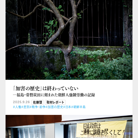
「加害の歴史」は終わっていない
―福島・常磐炭田に刻まれた朝鮮人強制労働の記録
2025.9.26
佐藤慧
取材レポート
#人権
#差別
#戦争・紛争
#加害の歴史
#日本
#朝鮮半島