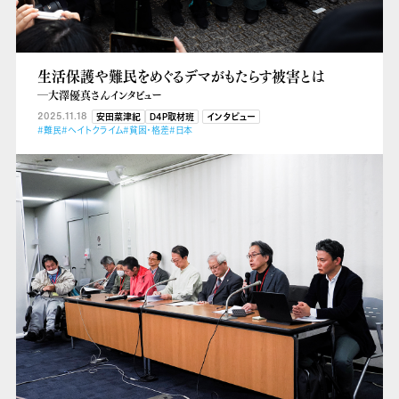
生活保護や難民をめぐるデマがもたらす被害とは
―大澤優真さんインタビュー
2025.11.18
安田菜津紀
D4P取材班
インタビュー
#難民
#ヘイトクライム
#貧困・格差
#日本