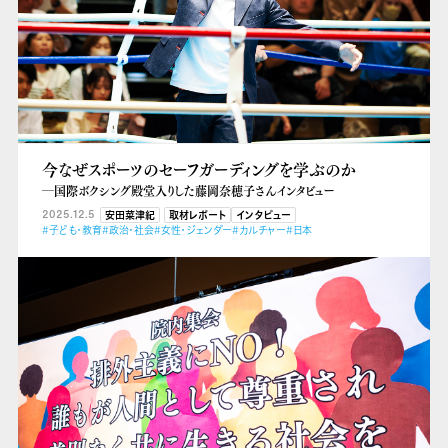
今なぜスポーツのセーフガーディングを学ぶのか
―国際ボクシング殿堂入りした藤岡奈穂子さんインタビュー
2025.12.5
安田菜津紀
取材レポート
インタビュー
#子ども・教育
#政治・社会
#女性・ジェンダー
#カルチャー
#日本