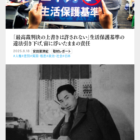
「最高裁判決の上書きは許されない」生活保護基準の
違法引き下げ、宙に浮いたままの責任
2025.8.18
安田菜津紀
取材レポート
#人権
#差別
#貧困・格差
#政治・社会
#日本