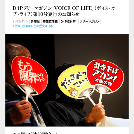
D４Pフリーマガジン「VOICE OF LIFE」（ボイス・オ
ブ・ライフ）第10号発行のお知らせ
2025.11.5
佐藤慧
安田菜津紀
D4P取材班
フリーマガジン
#戦争・紛争
#加害の歴史
#日本