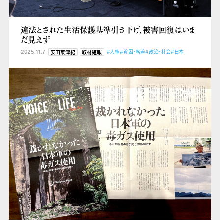
違法とされた生活保護基準引き下げ、被害回復はいま
だ見えず
2025.11.7
#人権
#貧困・格差
#政治・社会
#日本
安田菜津紀
取材短報