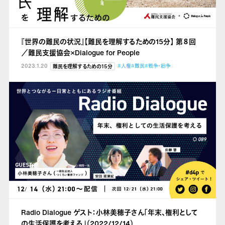
『世界の難民の状況』【難民を理解するための15分】 第８回
／難民支援協会×Dialogue for People
2023.1.20
#人権
#難民
#戦争・紛争
難民を理解するための15分
Radio Dialogue ゲスト：小林美穂子さん「年末、権利として
の生活保護を考える」（2022/12/14）