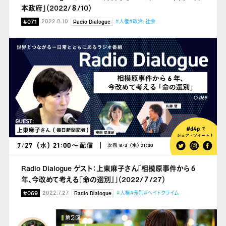
本政府」（2022/８/10）
#071
2022.8.10
#人権
#政治・社会
Radio Dialogue
Radio Dialogue ゲスト：上東麻子さん「相模原事件から６
年、今改めて考える『命の選別』」（2022/７/27）
#069
2022.7.27
#人権
#差別
#ヘイトクライム
Radio Dialogue