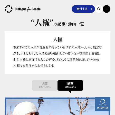
寄付する
“人権”
の記事・動画一覧
人権
本来すべての人々が普遍的に持っているはずの人権––。しかし残念な
がら、いまだそうした人権侵害が横行している状況が国内外に存在し
ます。困難に直面する人々の声や、どのように課題を解決していくかな
ど、様々な角度からお伝えします。
記事
動画
#Articles
#Movies