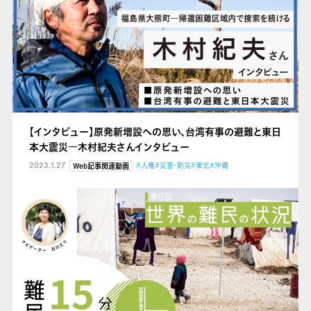
【インタビュー】原発新増設への思い、台湾有事の避難と東日
本大震災
―木村紀夫さんインタビュー
2023.1.27
#人権
#災害・防災
#東北
#沖縄
Web記事関連動画