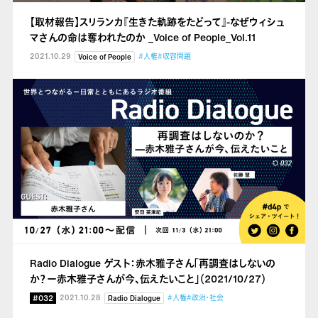
【取材報告】スリランカ『生きた軌跡をたどって』-なぜウィシュ
マさんの命は奪われたのか _Voice of People_Vol.11
2021.10.29
#人権
#収容問題
Voice of People
Radio Dialogue ゲスト：赤木雅子さん「再調査はしないの
か？ー赤木雅子さんが今、伝えたいこと」（2021/10/27）
#032
2021.10.28
#人権
#政治・社会
Radio Dialogue