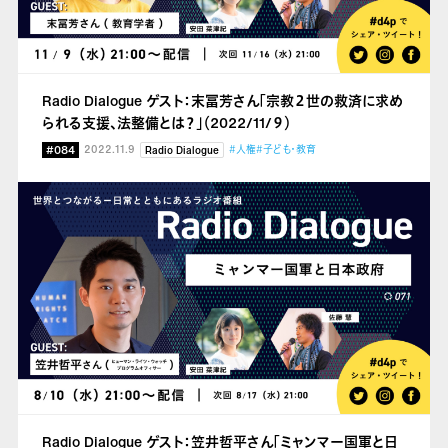
Radio Dialogue ゲスト：末冨芳さん「宗教２世の救済に求め
られる支援、法整備とは？」（2022/11/９）
#084
2022.11.9
#人権
#子ども・教育
Radio Dialogue
Radio Dialogue ゲスト：笠井哲平さん「ミャンマー国軍と日