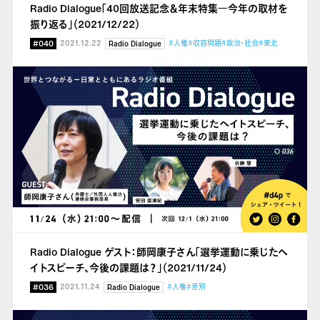
Radio Dialogue「40回放送記念＆年末特集
―今年の取材を
振り返る」（2021/12/22）
#040
2021.12.22
#人権
#収容問題
#政治・社会
#東北
Radio Dialogue
Radio Dialogue ゲスト：師岡康子さん「選挙運動に乗じたヘ
イトスピーチ、今後の課題は？」（2021/11/24）
#036
2021.11.24
#人権
#差別
Radio Dialogue