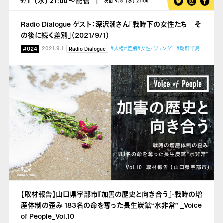
Radio Dialogue ゲスト：深沢潮さん「戦時下の女性たち
―そ
の後に続く差別」（2021/9/1）
#024
2021.9.1
#人権
#差別
#女性・ジェンダー
#朝鮮半島
Radio Dialogue
【取材報告】山口県宇部市『加害の歴史と向き合う』-戦時の増
産体制の歪み 183名の命を奪った長生炭鉱“水非常” _Voice
of People_Vol.10