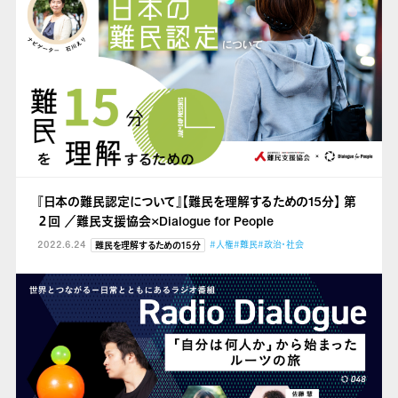
『日本の難民認定について』【難民を理解するための15分】 第
２回 ／難民支援協会×Dialogue for People
2022.6.24
#人権
#難民
#政治・社会
難民を理解するための15分