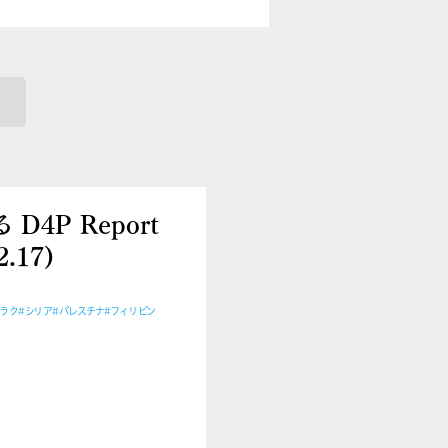
4P Report
.17)
イラク
#シリア
#パレスチナ
#フィリピン