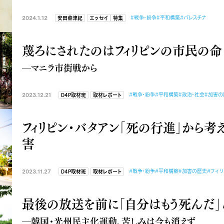
2024.1.12
#戦争・紛争
#平和構築
#パレスチナ
安田菜津紀
エッセイ
特集
蔑ろにされたのはフィリピンの市民の命
―マニラ市街戦から
2023.12.21
#戦争・紛争
#平和構築
#政治・社会
#加害の
D4P取材班
取材レポート
フィリピン・バタアン「死の行進」から考
害
2023.11.27
#戦争・紛争
#平和構築
#加害の歴史
#フィ
D4P取材班
取材レポート
最後の放送を前に「自分はもう死んだ」
―韓国・光州民主化運動、苦しみは今も消えず