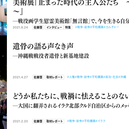
美術展『止まった時代の主人公たち ～1
～』
―戦没画学生慰霊美術館「無言館」で、今を生きる自
2021.8.24
#戦争・紛争
#平和構築
#カルチャー
佐藤慧
インタビュー
特集
遺骨の語る声なき声
―沖縄戦戦没者遺骨と新基地建設
2021.4.27
#人権
#戦争・紛争
#平和構築
#政治・社会
#沖縄
佐藤慧
取材レポート
どうか私たちに、戦禍に怯えることのな
―大国に翻弄されるイラク北部クルド自治区からのメッ
2021.2.20
#戦争・紛争
#平和構築
#イラク
佐藤慧
取材レポート