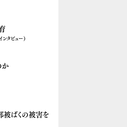
育
ンタビュー）
なのか
部被ばくの被害を