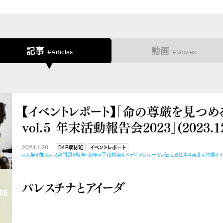
記事
動画
#Articles
#Movies
【イベントレポート】「命の尊厳を見つめる D
vol.５ 年末活動報告会2023」(2023.12
2024.1.20
D4P取材班
イベントレポート
#人権
#難民
#収容問題
#戦争・紛争
#平和構築
#メディア
#ルーツ
#伝える仕事
#東北
#沖縄
#
パレスチナとアイーダ