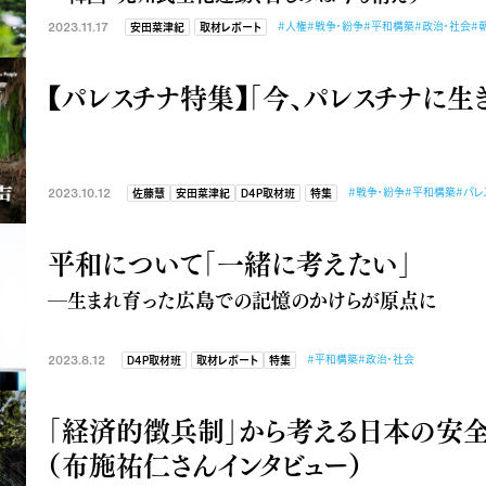
2023.11.17
#人権
#戦争・紛争
#平和構築
#政治・社会
#
安田菜津紀
取材レポート
【パレスチナ特集】「今、パレスチナに生
2023.10.12
#戦争・紛争
#平和構築
#パレ
佐藤慧
安田菜津紀
D4P取材班
特集
平和について「一緒に考えたい」
―生まれ育った広島での記憶のかけらが原点に
2023.8.12
#平和構築
#政治・社会
D4P取材班
取材レポート
特集
「経済的徴兵制」から考える日本の安
（布施祐仁さんインタビュー）