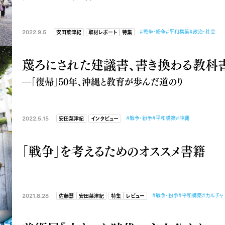
2022.9.5
#戦争・紛争
#平和構築
#政治・社会
安田菜津紀
取材レポート
特集
蔑ろにされた建議書、書き換わる教科
―「復帰」50年、沖縄と教育が歩んだ道のり
2022.5.15
#戦争・紛争
#平和構築
#沖縄
安田菜津紀
インタビュー
「戦争」を考えるためのオススメ書籍
2021.8.28
#戦争・紛争
#平和構築
#カルチャ
佐藤慧
安田菜津紀
特集
レビュー