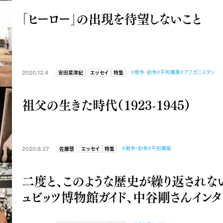
「ヒーロー」の出現を待望しないこと
2020.12.4
#戦争・紛争
#平和構築
#アフガニスタン
安田菜津紀
エッセイ
特集
祖父の生きた時代（1923-1945）
2020.8.27
#戦争・紛争
#平和構築
佐藤慧
エッセイ
特集
二度と、このような歴史が繰り返されな
ュビッツ博物館ガイド、中谷剛さんインタ