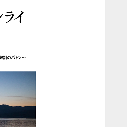
ンライ
と教訓のバトン～