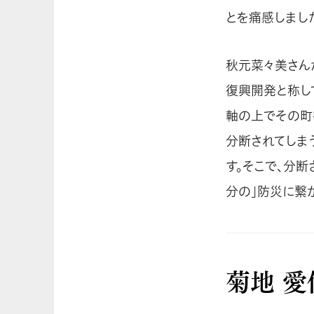
とを痛感しまし
秋元菜々美さん
復興開発と称し
軸の上でその町
分断されてしま
す。そこで、分
分の」防災に繋
菊地 愛