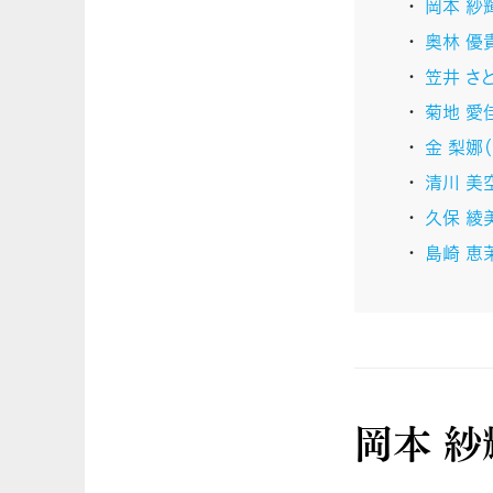
岡本 紗
奥林 優
笠井 さ
菊地 愛
金 梨娜
清川 美
久保 綾
島崎 恵
岡本 紗