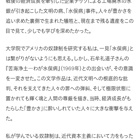
戦後の経済成長を牽引した企業チッソによる工場廃水の水
銀が引き起こした文明の病、「水俣病」事件。人々が豊かさを
追い求めた裏側で生まれた犠牲と、現在まで残る遺産をこの
目で見て、少しでも学びを深めたかった。
大学院でアメリカの奴隷制を研究する私は、一見「水俣病」と
は繋がりがないようにも思える。しかし、石牟礼道子さんの
『苦海浄土―わが水俣病』（1969年）との出会いが、その意識
を一変させた。この文学作品は、近代文明への根底的な批
判、それを支えてきた人々の罪への弾糾、そして極限状態に
置かれても輝く魂と人間の尊厳を描き、当時、経済成長がも
たらした「豊かさ」に酔いしれていた人々に大きな衝撃を与え
た。
私が学んでいる奴隷制は、近代資本主義において力をもった