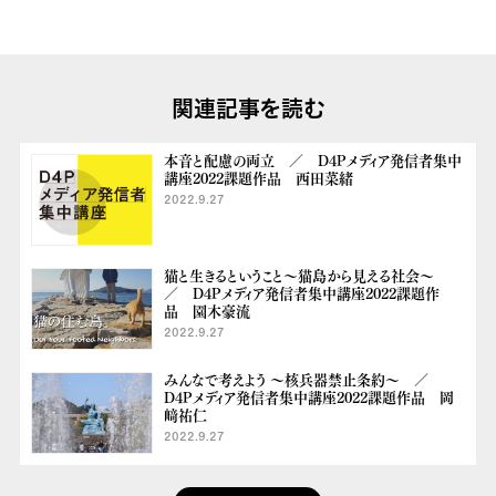
関連記事を読む
本音と配慮の両立 ／ D4Pメディア発信者集中
講座2022課題作品 西田菜緒
2022.9.27
猫と生きるということ～猫島から見える社会～
／ D4Pメディア発信者集中講座2022課題作
品 園木豪流
2022.9.27
みんなで考えよう 〜核兵器禁止条約〜 ／
D4Pメディア発信者集中講座2022課題作品 岡
﨑祐仁
2022.9.27