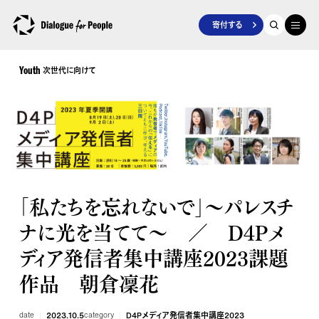
寄付する
次世代に向けて
Youth
「私たちを忘れないで」〜パレスチ
ナに光を当てて〜 ／ D4Pメ
ディア発信者集中講座2023課題
作品 朝倉凜花
date
2023.10.5
category
D4Pメディア発信者集中講座2023