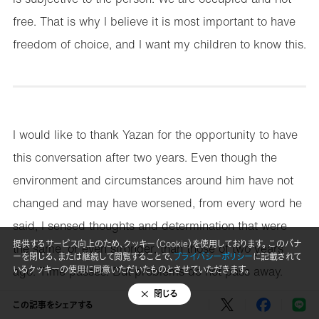
free. That is why I believe it is most important to have
freedom of choice, and I want my children to know this.
I would like to thank Yazan for the opportunity to have
this conversation after two years. Even though the
environment and circumstances around him have not
changed and may have worsened, from every word he
said, I sensed thoughts and determination that were
提供するサービス向上のため、クッキー（Cookie）を使用しております。 このバナ
the same, or even stronger, than those of two years
ーを閉じる、または継続して閲覧することで、
プライバシーポリシー
に記載されて
ago. Time passes. But problems do not pass away.
いるクッキーの使用に同意いただいたものとさせていただきます。
Listening to Yazan’s story, I was encouraged by the
閉じる
この記事をシェアする
fact that he lives each day as strongly as he did two