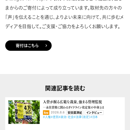
まからのご寄付によって成り立っています。取材先の方々の
「声」を伝えることを通じ、よりよい未来に向けて、共に歩むメ
ディアを目指して。ご支援・ご協力をよろしくお願いします。
寄付はこちら
関連記事を読む
入管が握る広範な裁量、強まる管理監視
―永住資格に関わるガイドライン改定案の中身とは
2026.8.6
安田菜津紀
インタビュー
#人権
#差別
#政治・社会
#法律（改定）
#日本