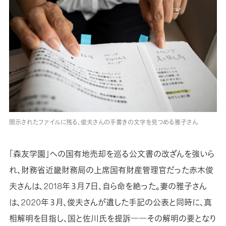
開示されたファイルに残る、俊夫さんの手書きの文字を見つめる雅子さん
「森友学園」への国有地売却を巡る公文書の改ざんを強いら
れ、財務省近畿財務局の上席国有財産管理官だった赤木俊
夫さんは、2018年３月７日、自ら命を絶った。妻の雅子さん
は、2020年３月、俊夫さんが遺した手記の公表と同時に、真
相解明を目指し、国と佐川氏を提訴――その解明の要となり