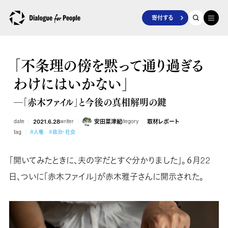
寄付する
「不条理の傍を黙って通り過ぎる
わけにはいかない」
―「赤木ファイル」と今後の真相解明の鍵
date
2021.6.28
writer
安田菜津紀
category
取材レポート
tag
#人権
#政治・社会
「開いてみたときに、夫の字だとすぐ分かりました」。６月22
日、ついに「赤木ファイル」が赤木雅子さんに開示された。