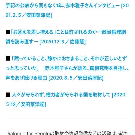
手記の公表から間もなく1年、赤木雅子さんインタビュー [20
21.２.５／安田菜津紀]
■
「お答えを差し控える」ことは許されるのか―政治倫理綱
領を読み直す― [2020.12.９／佐藤慧]
■
「黙っていること、静かにおさまること、それが正しいとず
っと思っていた」 赤木雅子さんが語る、真相究明を目指し、
声をあげ続ける理由 [2020.８.５／安田菜津紀]
■
人々が守られず、権力者が守られる国を取材して [2020.
５.12／安田菜津紀]
Dialogue for Peopleの取材や情報発信などの活動は、皆さ