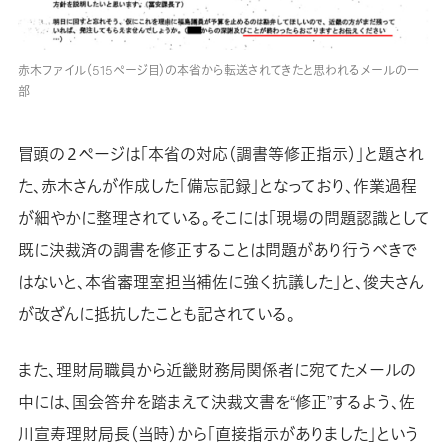
赤木ファイル（515ページ目）の本省から転送されてきたと思われるメールの一
部
冒頭の２ページは「本省の対応（調書等修正指示）」と題され
た、赤木さんが作成した「備忘記録」となっており、作業過程
が細やかに整理されている。そこには「現場の問題認識として
既に決裁済の調書を修正することは問題があり行うべきで
はないと、本省審理室担当補佐に強く抗議した」と、俊夫さん
が改ざんに抵抗したことも記されている。
また、理財局職員から近畿財務局関係者に宛てたメールの
中には、国会答弁を踏まえて決裁文書を“修正”するよう、佐
川宣寿理財局長（当時）から「直接指示がありました」という