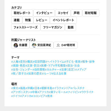
カテゴリ
取材レポート
インタビュー
エッセイ
声明
取材短報
連載
特集
レビュー
イベントレポート
フォトストーリーズ
フリーマガジン
動画
所属ジャーナリスト
佐藤慧
安田菜津紀
D4P取材班
テーマ
#人権
#差別
#難民
#収容問題
#ヘイトクライム
#子ども・教育
#戦争・紛争
#貧困・格差
#災害・防災
#医療・ケア
#平和構築
#政治・社会
#女性・ジェンダー
#自然環境
#カルチャー
#法律（改定）
#メディア
#核／原子力
#加害の歴史
#ルーツ
#伝える仕事
場所
#東北
#福島
#沖縄
#日本
#朝鮮半島
#イラク
#シリア
#パレスチナ
#アフガニスタン
#中東
#アフリカ
#東ティモール
#フィリピン
#ウクライナ
#ドイツ
#アメリカ
#コロンビア
#南米