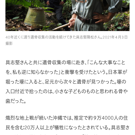
40年近くに渡り遺骨収集の活動を続けてきた具志堅隆松さん。2021年４月３日
撮影
具志堅さんと共に遺骨収集の場に赴き、「こんな大事なこと
を、私も逆に知らなかった」と衝撃を受けたという。日本軍が
堀った壕に入ると、足元から次々と遺骨が見つかった。壕の
入口付近で拾ったのは、小さな子どものものと思われる骨や
歯だった。
熾烈な地上戦が続いた沖縄では、推定で約９万4000人の住
民を含む20万人以上が犠牲になったとされている。具志堅さ