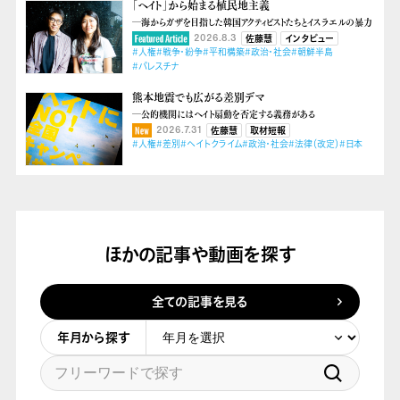
「ヘイト」から始まる植民地主義
―海からガザを目指した韓国アクティビストたちとイスラエルの暴力
2026.8.3
佐藤慧
インタビュー
#人権
#戦争・紛争
#平和構築
#政治・社会
#朝鮮半島
#パレスチナ
熊本地震でも広がる差別デマ
―公的機関にはヘイト扇動を否定する義務がある
2026.7.31
佐藤慧
取材短報
#人権
#差別
#ヘイトクライム
#政治・社会
#法律（改定）
#日本
ほかの記事や動画を探す
全ての記事を見る
年月から探す