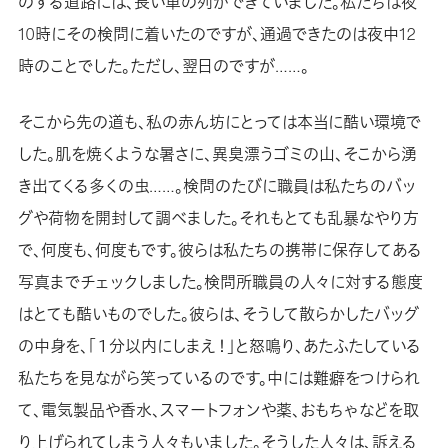
のする道路には、長い車の列ができていました。私たちは夜
10時にその検問に着いたのですが、通過できたのは夜中12
時のことでした。ただし、翌日のですが……。
そこから先の道も、私の赤ん坊にとっては本当に酷い環境で
した。肌を焼くような暑さに、異臭漂うゴミの山、そこから湧
き出てくる多くの虫……。検問のたびに職員は私たちのバッ
グや荷物を開封して調べました。それもとても乱暴なやり方
で、何度も、何度もです。彼らは私たちの携帯に保存してある
写真までチェックしました。検問所職員の人々に対する態度
はとても酷いものでした。彼らは、そうして散らかしたバッグ
の中身を、「１分以内にしまえ！」と怒鳴り、あたふたしている
私たちを見ながら笑っているのです。中には難癖をつけられ
て、電気製品や香水、スマートフォンや薬、おもちゃなどを取
り上げられてしまう人々もいました。そうした人々は、訴える