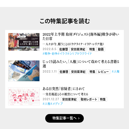
この特集記事を読む
2022年上半期 取材ダイジェスト[海外編]戦争が砕い
た日常
―人々が今、願うことは（ウクライナ・イラク・シリア他）
2022.8.5
佐藤慧
安田菜津紀
特集
動画
#戦争・紛争
#イラク
#シリア
#ウクライナ
じっくり読みたい、「人権」について改めて考える書籍５
選
2022.1.11
#人権
佐藤慧
安田菜津紀
特集
レビュー
ある日突然「容疑者」にされて
―実名報道とその被害について考える
2021.12.27
安田菜津紀
取材レポート
特集
#人権
#メディア
特集記事一覧へ