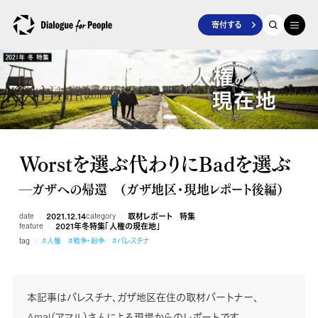
寄付する
Worstを選ぶ代わりにBadを選ぶ
―ガザへの帰還 （ガザ地区・現地レポート後編）
date
2021.12.14
category
取材レポート
特集
feature
2021年冬特集「人権の現在地」
tag
#人権
#戦争・紛争
#パレスチナ
本記事はパレスチナ、ガザ地区在住の取材パートナー、
Amal（アマル）さんによる現場からのレポートです。