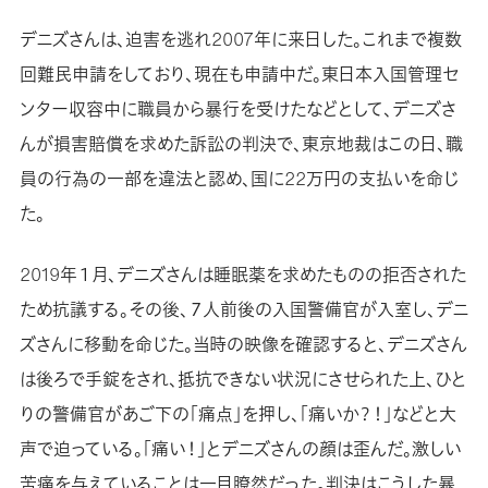
デニズさんは、迫害を逃れ2007年に来日した。これまで複数
回難民申請をしており、現在も申請中だ。東日本入国管理セ
ンター収容中に職員から暴行を受けたなどとして、デニズさ
んが損害賠償を求めた訴訟の判決で、東京地裁はこの日、職
員の行為の一部を違法と認め、国に22万円の支払いを命じ
た。
2019年１月、デニズさんは睡眠薬を求めたものの拒否された
ため抗議する。その後、７人前後の入国警備官が入室し、デニ
ズさんに移動を命じた。当時の映像を確認すると、デニズさん
は後ろで手錠をされ、抵抗できない状況にさせられた上、ひと
りの警備官があご下の「痛点」を押し、「痛いか？！」などと大
声で迫っている。「痛い！」とデニズさんの顔は歪んだ。激しい
苦痛を与えていることは一目瞭然だった。判決はこうした暴