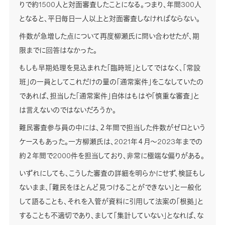
りで約1500人と対面審査したことになる。つまり、年間300人
となると、平日毎日一人以上と対面審査しなければならない。
件数が急増した点について再度柳瀬氏に問い合わせたが、期
限までに回答はなかった。
もしも早期処理を見込まれた「臨時班」としてではなく、「常設
班」の一員としてこれだけの量の「通常案件」をこなしていたの
であれば、担当した「通常案件」自体はもはや「慎重な審査」と
は言えないのではないだろうか。
難民審査参与員の中には、２年間で担当した件数がゼロという
ケースもあった。一方柳瀬氏は、2021年４月～2023年までの
約２年間で2000件を担当しており、非常に極端な偏りがある。
いずれにしても、こうした審査の詳細を明らかにせず、検証もし
ないまま、「難民をほとんど見つけることができない」と一般化
して語ることも、それを入管が資料に引用して法案の「根拠」と
することも不適切であり、まして「集計していない」となれば、な