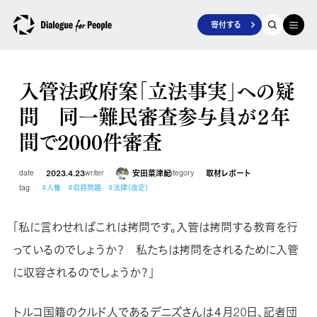
寄付する
入管法政府案「立法事実」への疑
問 同一難民審査参与員が２年
間で2000件審査
date
2023.4.23
writer
安田菜津紀
category
取材レポート
tag
#人権
#収容問題
#法律（改定）
「私に言わせればこれは拷問です。入管は拷問する教育を行
っているのでしょうか？ 私たちは拷問をされるために入管
に収容されるのでしょうか？」
トルコ国籍のクルド人であるデニズさんは４月20日、記者団