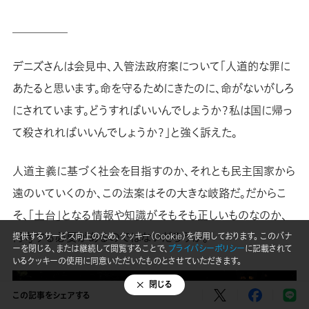
＿＿＿＿＿
デニズさんは会見中、入管法政府案について「人道的な罪に
あたると思います。命を守るためにきたのに、命がないがしろ
にされています。どうすればいいんでしょうか？私は国に帰っ
て殺されればいいんでしょうか？」と強く訴えた。
人道主義に基づく社会を目指すのか、それとも民主国家から
遠のいていくのか、この法案はその大きな岐路だ。だからこ
そ、「土台」となる情報や知識がそもそも正しいものなのか、
再考する必要があるのではないだろうか。
提供するサービス向上のため、クッキー（Cookie）を使用しております。 このバナ
ーを閉じる、または継続して閲覧することで、
プライバシーポリシー
に記載されて
いるクッキーの使用に同意いただいたものとさせていただきます。
閉じる
この記事をシェアする