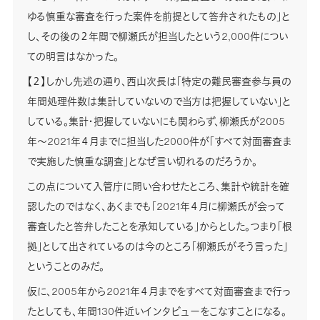
ゆる慎重な審査を行った案件を前提として答弁されたもの」と
し、その後の２年間で柳瀬氏が担当したという2,000件につい
ての明言はなかった。
【２】しかし先述の通り、西山次長は「特定の難民審査参与員の
年間処理件数は集計していないので当方は把握していない」と
している。集計・把握していないにも関わらず、柳瀬氏が2005
年～2021年４月までに担当した2000件が「すべて対面審査ま
で実施した慎重な調査」となぜ言い切れるのだろうか。
この点について入管庁に問い合わせたところ、集計や統計を確
認したのではなく、あくまでも「2021年４月に柳瀬氏が会って
審査したと答弁したことを承知している」からとした。つまり「根
拠」として出されているのは今のところ「柳瀬氏がそう言った」
ということのみだ。
仮に、2005年から2021年４月までをすべて対面審査まで行っ
たとしても、年間130件近いインタビューをこなすことになる。