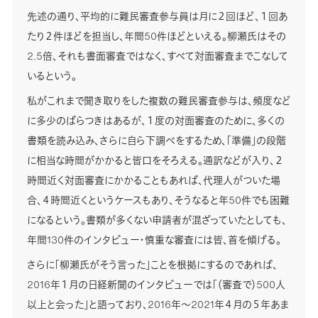
先述の通り、平均的に難民審査参与員は月に２回ほど、１回あ
たり２件ほどを担当し、年間50件ほどといえる。柳瀬氏はその
2.5倍、それも書面審査ではなく、すべて対面審査までこなして
いるという。
私がこれまで聞き取りをした複数の難民審査参与は、頻度など
に多少のばらつきはあるが、１度の対面審査のために、多くの
書類を読み込み、さらに自ら下調べをするため、「準備」の段階
に相当な時間がかかると皆口をそろえる。通訳などが入り、２
時間近く対面審査にかかることもあれば、代理人がついた場
合、４時間近くというケースもあり、そうなると年50件でも困難
になるという。書類が多くない申請者が混ざっていたとしても、
年間130件のインタビュー・慎重な審査には皆、首を傾げる。
さらに「柳瀬氏がそう言った」ことを根拠にするのであれば、
2016年１月の日経新聞のインタビューでは「（審査で）500人
以上と会った」と語っており、2016年～2021年４月の５年あま