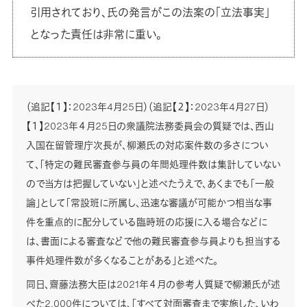
引用されており、氏の発言がこの法案の「立法事実」
となった責任は非常に重い。
（追記【１】：2023年4月25日）（追記【２】：2023年4月27日）
【１】2023年４月25日の衆議院法務委員会の質疑では、西山
入国在留管理庁次長が、柳瀬氏の対応案件数の多さについ
て、「特定の難民審査参与員の年間処理件数は集計していない
ので当方は把握していない」と述べたうえで、あくまでも「一般
論」として「常設班に所属し、迅速な審議が可能かつ相当な事
件を重点的に配分している臨時班の応援に入る場合などに
は、書面による審査などで他の難民審査参与員よりも担当する
事件処理件数が多くなることがある」と述べた。
同日、齋藤法務大臣は2021年４月の参考人質疑で柳瀬氏が述
べた2,000件については、「すべて対面審査まで実施した、いわ