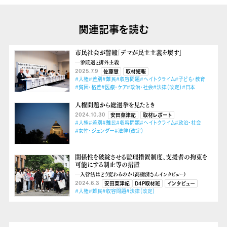
関連記事を読む
市民社会が警鐘「デマが民主主義を壊す」
―参院選と排外主義
2025.7.9
佐藤慧
取材短報
#人権
#差別
#難民
#収容問題
#ヘイトクライム
#子ども・教育
#貧困・格差
#医療・ケア
#政治・社会
#法律（改定）
#日本
人権問題から総選挙を見たとき
2024.10.30
安田菜津紀
取材レポート
#人権
#差別
#難民
#収容問題
#ヘイトクライム
#政治・社会
#女性・ジェンダー
#法律（改定）
関係性を破綻させる監理措置制度、支援者の拘束を
可能にする制止等の措置
―入管法はどう変わるのか（高橋済さんインタビュー）
2024.6.3
安田菜津紀
D4P取材班
インタビュー
#人権
#難民
#収容問題
#法律（改定）