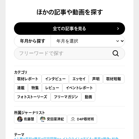
ほかの記事や動画を探す
全ての記事を見る
年月から探す
カテゴリ
取材レポート
インタビュー
エッセイ
声明
取材短報
連載
特集
レビュー
イベントレポート
フォトストーリーズ
フリーマガジン
動画
所属ジャーナリスト
佐藤慧
安田菜津紀
D4P取材班
テーマ
#人権
#差別
#難民
#収容問題
#ヘイトクライム
#子ども・教育
#戦争・紛争