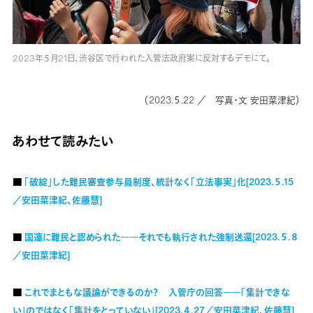
2023年５月21日、渋谷区で行われた入管法政府案に反対するデモにて。
（2023.５.22 ／ 写真・文 安田菜津紀）
あわせて読みたい
■
「破綻」した難民審査参与員制度、統計なく「立法事実」化[2023.５.15
／安田菜津紀、佐藤慧]
■
国連に難民と認められた――それでも執行された強制送還[2023.５.８
／安田菜津紀]
■
これでまともな議論ができるのか？ 入管庁の回答――「集計できな
い」のではなく「集計をとっていない」[2023.４.27／安田菜津紀、佐藤慧]