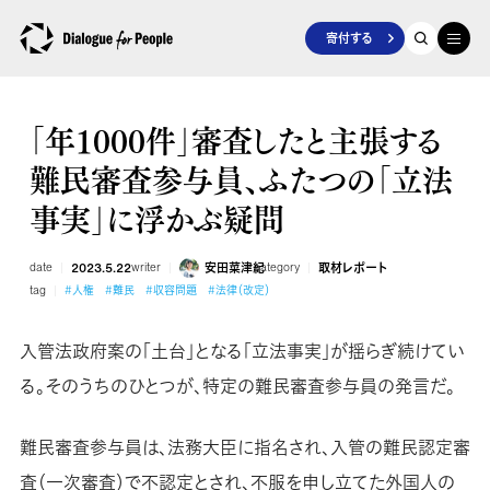
寄付する
「年1000件」審査したと主張する
難民審査参与員、ふたつの「立法
事実」に浮かぶ疑問
date
2023.5.22
writer
安田菜津紀
category
取材レポート
tag
#人権
#難民
#収容問題
#法律（改定）
入管法政府案の「土台」となる「立法事実」が揺らぎ続けてい
る。そのうちのひとつが、特定の難民審査参与員の発言だ。
難民審査参与員は、法務大臣に指名され、入管の難民認定審
査（一次審査）で不認定とされ、不服を申し立てた外国人の