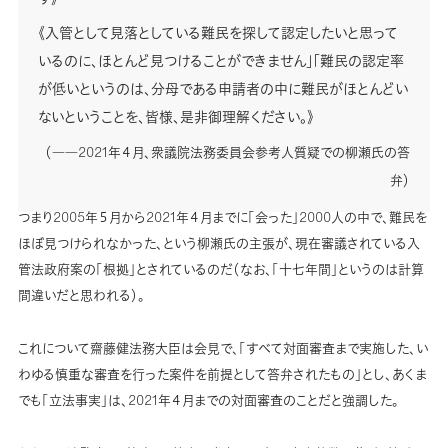
《入管として見落としている難民を探して認定したいと思って
いるのに、ほとんど見つけることができません」「難民の認定率
が低いというのは、分母である申請者の中に難民がほとんどい
ないということを、皆様、是非御理解ください。》
（――2021年４月、衆議院法務委員会参考人質疑での柳瀬氏の答
弁）
つまり2005年５月から2021年４月までに「会った」2000人の中で、難民を
ほぼ見つけられなかった、という柳瀬氏の主張が、現在審議されている入
管法政府案の「根拠」とされているのだ（なお、「十七年間」というのは計算
間違いだと思われる）。
これについて齋藤健法務大臣は会見で、「すべて対面審査まで実施した、い
わゆる慎重な審査を行った案件を前提として答弁されたもの」とし、あくま
でも「立法事実」は、2021年４月までの対面審査のことだと強調した。