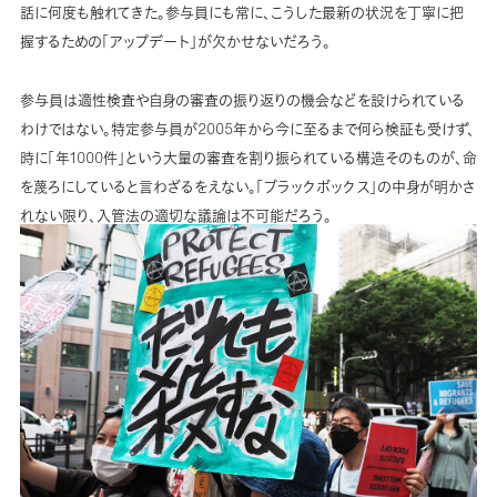
話に何度も触れてきた。参与員にも常に、こうした最新の状況を丁寧に把
握するための「アップデート」が欠かせないだろう。
参与員は適性検査や自身の審査の振り返りの機会などを設けられている
わけではない。特定参与員が2005年から今に至るまで何ら検証も受けず、
時に「年1000件」という大量の審査を割り振られている構造そのものが、命
を蔑ろにしていると言わざるをえない。「ブラックボックス」の中身が明かさ
れない限り、入管法の適切な議論は不可能だろう。