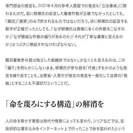
専門部会の提言も、2021年４月の参考人質疑での発言も「立法事実」に関
わるものだ。仮に柳瀬氏の証言した審査件数が正確でなかったとしても、
「撤回」「謝罪」のみで許されるものではないだろう。逆に柳瀬氏の証言する
数字が正確だったとしても、「なぜ柳瀬氏は異様に多くの件数をこなすの
か」「なぜ極端な件数の偏りがあるのか」「それが丁寧な審査と言えるの
か」はつぶさに検証されなければならない。
難民審査参与員は独立した組織体ではない。少なくとも言えるのは、この
「偏り」を明らかにしないまま、柳瀬氏が参与員を「代表」するかのような発
言を繰り返すことも、法務省・入管庁が彼女の発言を一般化して法律の「根
拠」とすることも不適切だということだ。
「命を蔑ろにする構造」の解消を
人の命を脅かす事態は時代や情勢によっても変わり、シリアなどでは、反
政府的な書き込みをインターネット上で行ったことで命を狙われたという