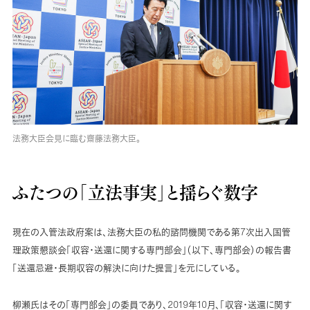
法務大臣会見に臨む齋藤法務大臣。
ふたつの「立法事実」と揺らぐ数字
現在の入管法政府案は、法務大臣の私的諮問機関である第7次出入国管
理政策懇談会「収容・送還に関する専門部会」（以下、専門部会）の報告書
「送還忌避・長期収容の解決に向けた提言」を元にしている。
柳瀬氏はその「専門部会」の委員であり、2019年10月、「収容・送還に関す