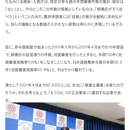
ちなみに法務省・入管庁は、特定の参与員の年間審査件数の集計・統計は
「ない」とし、今のところこの件数の根拠としているのは、「柳瀬氏がそう述
べた」ということのみだ。難民申請者には「証拠」の提示を厳格に求めなが
ら、自らの論拠となる数値さえ示さない姿勢は明らかに矛盾しているだろ
う。
仮に、参与員制度が始まった2005年５月から2021年４月までの16年間弱
で、柳瀬氏の証言通りの件数、対面審査を行ったとすると、年間130件（対
面審査実施率100％）をこなすことになり、日弁連推薦参与員の年間36.３
件（対面審査実施率65.９％）と、やはりかけ離れている。
果たして2021年４月までの「2000人」は、本当に「慎重な審査」を経たのだ
ろうか。それを考える上で、「もうひとつの立法事実」に着目する必要があ
る。