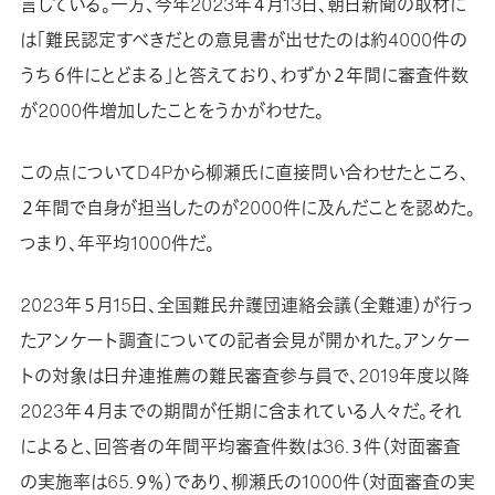
言している。一方、今年2023年４月13日、朝日新聞の取材に
は「難民認定すべきだとの意見書が出せたのは約4000件の
うち６件にとどまる」と答えており、わずか２年間に審査件数
が2000件増加したことをうかがわせた。
この点についてD4Pから柳瀬氏に直接問い合わせたところ、
２年間で自身が担当したのが2000件に及んだことを認めた。
つまり、年平均1000件だ。
2023年５月15日、全国難民弁護団連絡会議（全難連）が行っ
たアンケート調査についての記者会見が開かれた。アンケー
トの対象は日弁連推薦の難民審査参与員で、2019年度以降
2023年４月までの期間が任期に含まれている人々だ。それ
によると、回答者の年間平均審査件数は36.３件（対面審査
の実施率は65.９％）であり、柳瀬氏の1000件（対面審査の実