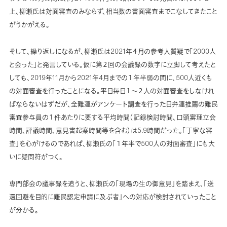
上、柳瀬氏は対面審査のみならず、相当数の書面審査までこなしてきたこと
がうかがえる。
そして、繰り返しになるが、柳瀬氏は2021年４月の参考人質疑で「2000人
と会った」と発言している。仮に第２回の会議録の数字に立脚して考えたと
しても、2019年11月から2021年4月までの１年半弱の間に、500人近くも
の対面審査を行ったことになる。平日毎日１～２人の対面審査をしなけれ
ばならないはずだが、全難連がアンケート調査を行った日弁連推薦の難民
審査参与員の１件あたりに要する平均時間（記録検討時間、口頭審理立会
時間、評議時間、意見書起案時間等を含む）は5.9時間だった。「丁寧な審
査」を心がけるのであれば、柳瀬氏の「１年半で500人の対面審査」にも大
いに疑問符がつく。
専門部会の議事録を追うと、柳瀬氏の「現場の生の御意見」を踏まえ、「送
還回避を目的に難民認定申請に及ぶ者」への対応が検討されていったこと
が分かる。