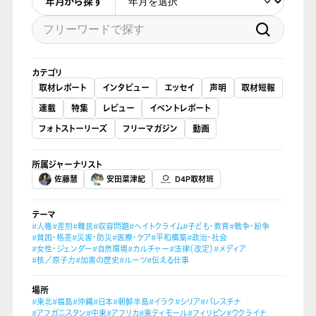
年月から探す
カテゴリ
取材レポート
インタビュー
エッセイ
声明
取材短報
連載
特集
レビュー
イベントレポート
フォトストーリーズ
フリーマガジン
動画
所属ジャーナリスト
佐藤慧
安田菜津紀
D4P取材班
テーマ
#人権
#差別
#難民
#収容問題
#ヘイトクライム
#子ども・教育
#戦争・紛争
#貧困・格差
#災害・防災
#医療・ケア
#平和構築
#政治・社会
#女性・ジェンダー
#自然環境
#カルチャー
#法律（改定）
#メディア
#核／原子力
#加害の歴史
#ルーツ
#伝える仕事
場所
#東北
#福島
#沖縄
#日本
#朝鮮半島
#イラク
#シリア
#パレスチナ
#アフガニスタン
#中東
#アフリカ
#東ティモール
#フィリピン
#ウクライナ