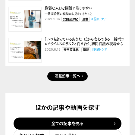
脆弱な人ほど困難に陥りやすい
―訪問看護の現場から見えてきたこと
2021.9.16
#医療・ケア
安田菜津紀
連載
「いつも会っているあなた」だから安心できる 新型コ
ロナウイルスのリスクと向き合う、訪問看護の現場から
2020.6.15
#医療・ケア
安田菜津紀
連載
連載記事一覧へ
ほかの記事や動画を探す
全ての記事を見る