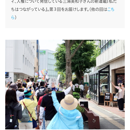
ィ、人権について発信している三浦美和子さんの新連載『私た
ちはつながっている』。第３回をお届けします。（他の回は
こち
ら
）