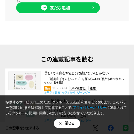
す。
友だち追加
この連載記事を読む
苦しくても息をするように続けていくしかない
―三浦美和子さんとジェンダーを語る（vol.2）「私たちはつながっ
ている」特別編
2026.7.14
D4P取材班
連載
#差別
#医療・ケア
#女性・ジェンダー
この鎖を断ち切ることはできるのだろうか
提供するサービス向上のため、クッキー（Cookie）を使用しております。 このバナ
―三浦美和子さんとジェンダーを語る（vol.1）「私たちはつながっ
ーを閉じる、または継続して閲覧することで、
プライバシーポリシー
に記載されて
ている」特別編
いるクッキーの使用に同意いただいたものとさせていただきます。
2026.7.7
D4P取材班
連載
#差別
#政治・社会
#女性・ジェンダー
閉じる
この記事をシェアする
第２回：「地方の女性」とは誰なのか