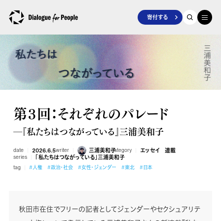
寄付する
第３回：それぞれのパレード
―『私たちはつながっている』三浦美和子
date
2026.6.5
writer
三浦美和子
category
エッセイ
連載
series
「私たちはつながっている」三浦美和子
tag
#人権
#政治・社会
#女性・ジェンダー
#東北
#日本
秋田市在住でフリーの記者としてジェンダーやセクシュアリテ