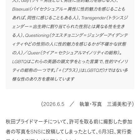
人）、Gay（ゲイ＝男性として男性に性的魅力を感じる人）、
Bisexual（バイセクシュアル＝異性に性的魅力を感じることも
あれば、同性に感じることもある人）、Transgender（トランスジ
ェンダー＝出生時に割り当てられた性別とは異なる性を生き
る人）、Questioning（クエスチョニング＝ジェンダーアイデンテ
ィティやどの性別の人に性的魅力を感じるかが不確かな状態
の人）／Queer（クイア＝セクシュアルマイノリティの総称）。
LGBTQはこれらの英語の頭文字をとった言葉で、性的マイノリ
ティの総称の一つです。「＋（プラス）」はLGBTQだけではない多
様な性のあり方を意味しています
（2026.6.5 ／ 執筆・写真 三浦美和子）
秋田プライドマーチについて、許可を取る前に撮影した参加
者の写真をSNSに投稿してしまったとして、6月3日、実行委