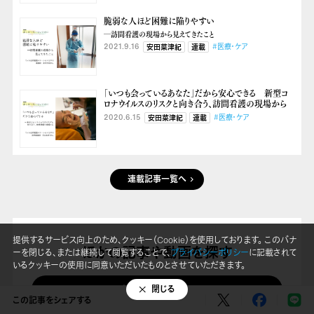
脆弱な人ほど困難に陥りやすい
―訪問看護の現場から見えてきたこと
2021.9.16
#医療・ケア
安田菜津紀
連載
「いつも会っているあなた」だから安心できる 新型コ
ロナウイルスのリスクと向き合う、訪問看護の現場から
2020.6.15
#医療・ケア
安田菜津紀
連載
連載記事一覧へ
提供するサービス向上のため、クッキー（Cookie）を使用しております。 このバナ
ほかの記事や動画を探す
ーを閉じる、または継続して閲覧することで、
プライバシーポリシー
に記載されて
いるクッキーの使用に同意いただいたものとさせていただきます。
全ての記事を見る
閉じる
この記事をシェアする