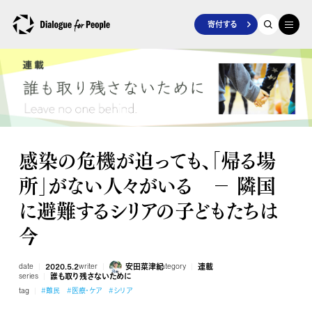
寄付する
感染の危機が迫っても、「帰る場
所」がない人々がいる － 隣国
に避難するシリアの子どもたちは
今
date
2020.5.2
writer
安田菜津紀
category
連載
series
誰も取り残さないために
tag
#難民
#医療・ケア
#シリア