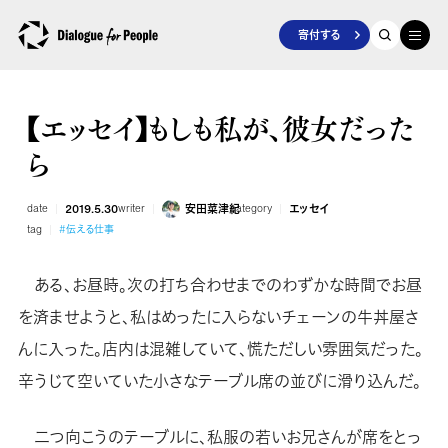
寄付する
【エッセイ】もしも私が、彼女だった
ら
date
2019.5.30
writer
安田菜津紀
category
エッセイ
tag
#伝える仕事
ある、お昼時。次の打ち合わせまでのわずかな時間でお昼
を済ませようと、私はめったに入らないチェーンの牛丼屋さ
んに入った。店内は混雑していて、慌ただしい雰囲気だった。
辛うじて空いていた小さなテーブル席の並びに滑り込んだ。
二つ向こうのテーブルに、私服の若いお兄さんが席をとっ