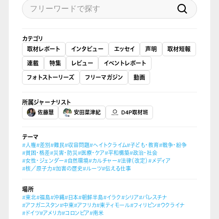
カテゴリ
取材レポート
インタビュー
エッセイ
声明
取材短報
連載
特集
レビュー
イベントレポート
フォトストーリーズ
フリーマガジン
動画
所属ジャーナリスト
佐藤慧
安田菜津紀
D4P取材班
テーマ
#人権
#差別
#難民
#収容問題
#ヘイトクライム
#子ども・教育
#戦争・紛争
#貧困・格差
#災害・防災
#医療・ケア
#平和構築
#政治・社会
#女性・ジェンダー
#自然環境
#カルチャー
#法律（改定）
#メディア
#核／原子力
#加害の歴史
#ルーツ
#伝える仕事
場所
#東北
#福島
#沖縄
#日本
#朝鮮半島
#イラク
#シリア
#パレスチナ
#アフガニスタン
#中東
#アフリカ
#東ティモール
#フィリピン
#ウクライナ
#ドイツ
#アメリカ
#コロンビア
#南米