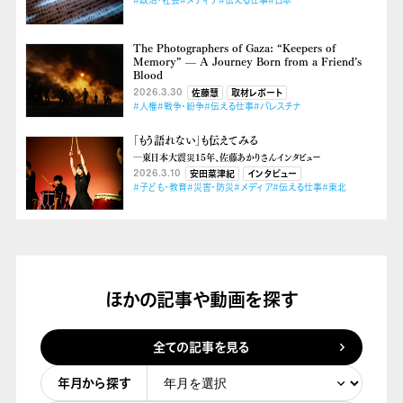
#政治・社会
#メディア
#伝える仕事
#日本
The Photographers of Gaza: “Keepers of
Memory” — A Journey Born from a Friend’s
Blood
2026.3.30
佐藤慧
取材レポート
#人権
#戦争・紛争
#伝える仕事
#パレスチナ
「もう語れない」も伝えてみる
―東日本大震災15年、佐藤あかりさんインタビュー
2026.3.10
安田菜津紀
インタビュー
#子ども・教育
#災害・防災
#メディア
#伝える仕事
#東北
ほかの記事や動画を探す
全ての記事を見る
年月から探す