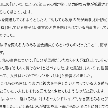
氏の「いいね」によって第三者の批判的、暴力的な言葉が拡散され
ろしく感じています。
を擁護してくれようとした人に対しても攻撃の矢が向き、杉田氏
いね」をしている様子は、発言の矛先を向けられている当事者として
のでした。
律を変える力のある国会議員からというものだったことに、衝撃
す。
私の事件について、「自分が母親だったなら叱り飛ばします。そん
い。恥ずかしい。情けない」と述べました。また最近においては、性
って、「女性はいくらでもウソをつける」と発言されました。
れらの発言は、今まさに被害を告白したいと思っている人を黙ら
」と言いたい人にもそれを言えなくさせてしまうものだと思います。
、ネットに溢れる私に対するセカンドレイプ的な言葉をみるたび
きました。しかし母は、私が被害を真正面から訴えたことに対して