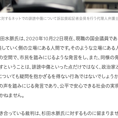
んに対するネットでの誹謗中傷について訴訟提起記者会見を行う代理人弁護士
田水脈氏は、2020年10月22日現在、現職の国会議員で
築していく側の立場にある人間です。そのような立場にある
上の空間で、市民を踏みにじるような発言をし、また、同様の
押すということは、誹謗中傷といった点だけではなく、政治家
についても疑問を抱かざるを得ない行為ではないでしょうか
の声を踏みにじる発言であり、公平で安心できる社会の実
かねません。
合っている裁判は、杉田水脈氏に対するものに留まりません。T