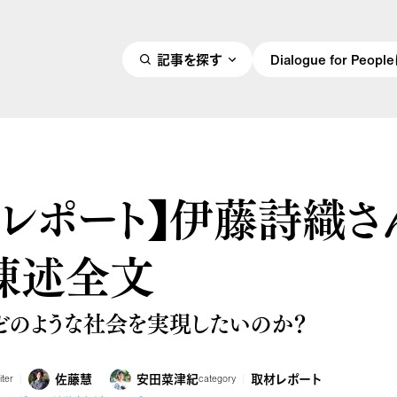
記事を探す
Dialogue for Peo
材レポート】伊藤詩織さ
陳述全文
どのような社会を実現したいのか？
佐藤慧
安田菜津紀
取材レポート
iter
category