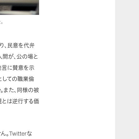
。
あり、民意を代弁
人間が、公の場と
発言に賛意を示
としての職業倫
。また、同様の被
現とは逆行する価
witterな