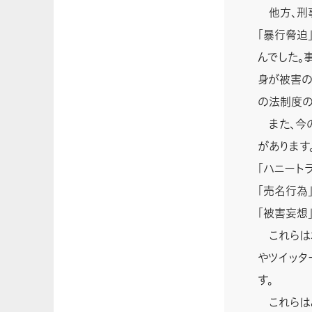
他方、刑事
「暴行脅迫
んでした。
身が被害の
の法制度の
また、今の
があります
「ハニートラ
「売名行為」
「被害妄想」
これらはオ
やツイッタ
す。
これらはど