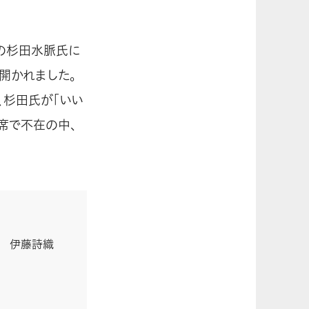
の杉田水脈氏に
開かれました。
、杉田氏が｢いい
席で不在の中、
 伊藤詩織