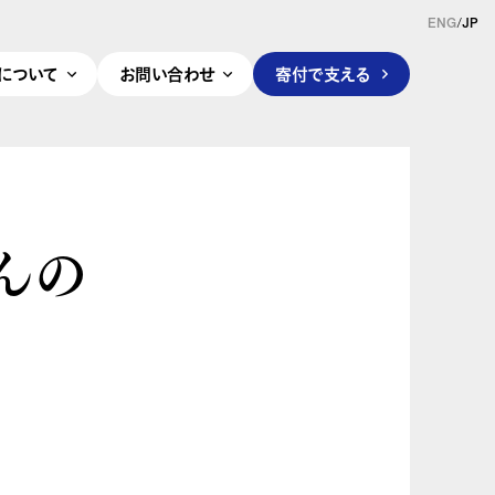
ENG
/
JP
pleについて
お問い合わせ
寄付で支える
んの