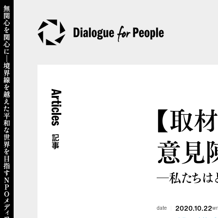
Articles
【取
意見
記事
―私たちは
2020.10.22
date
wr