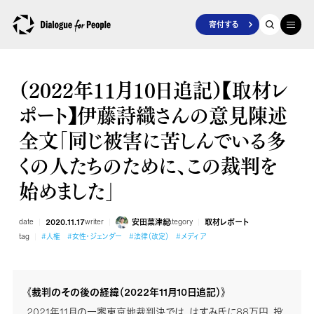
寄付する
（2022年11月10日追記）【取材レ
ポート】伊藤詩織さんの意見陳述
全文「同じ被害に苦しんでいる多
くの人たちのために、この裁判を
始めました」
date
2020.11.17
writer
安田菜津紀
category
取材レポート
tag
#人権
#女性・ジェンダー
#法律（改定）
#メディア
《裁判のその後の経緯（2022年11月10日追記）》
2021年11月の一審東京地裁判決では、はすみ氏に88万円、投