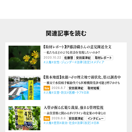
関連記事を読む
【取材レポート】伊藤詩織さんの意見陳述全文
―私たちはどのような社会を実現したいのか？
2020.10.22
佐藤慧
安田菜津紀
取材レポート
#人権
#女性・ジェンダー
#法律（改定）
#メディア
【熊本地震】水銀ヘドロ埋立地で液状化、県は調査中
―被災で水俣病手帳紛失でも医療機関受診可能と呼びかけも
2026.8.7
安田菜津紀
取材短報
#人権
#災害・防災
#医療・ケア
#日本
入管が握る広範な裁量、強まる管理監視
―永住資格に関わるガイドライン改定案の中身とは
2026.8.6
安田菜津紀
インタビュー
#人権
#差別
#政治・社会
#法律（改定）
#日本