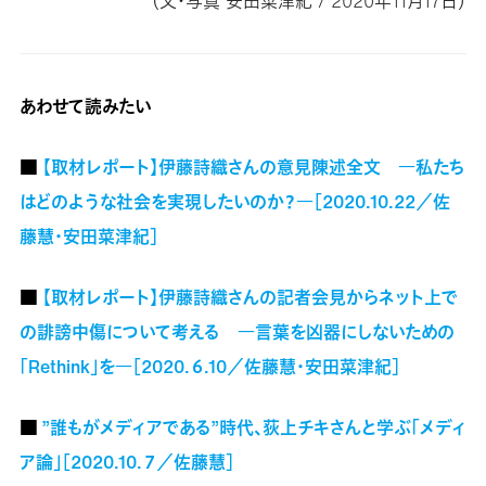
（文・写真 安田菜津紀 / 2020年11月17日）
あわせて読みたい
■
【取材レポート】伊藤詩織さんの意見陳述全文 ―私たち
はどのような社会を実現したいのか？―［2020.10.22／佐
藤慧・安田菜津紀］
■
【取材レポート】伊藤詩織さんの記者会見からネット上で
の誹謗中傷について考える ―言葉を凶器にしないための
「Rethink」を―［2020.６.10／佐藤慧・安田菜津紀］
■
”誰もがメディアである”時代、荻上チキさんと学ぶ「メディ
ア論」［2020.10.７／佐藤慧］