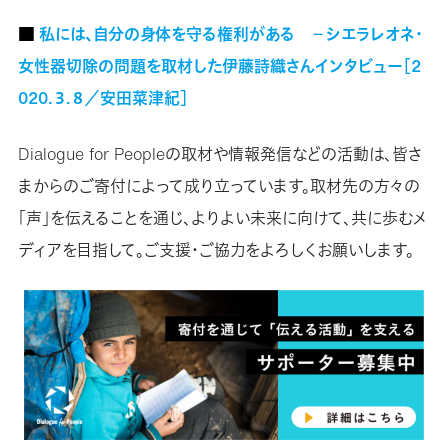
■
私には、自分の身体を守る権利がある －シエラレオネ・
女性器切除の問題を取材した伊藤詩織さんインタビュー［2
020.３.８／安田菜津紀］
Dialogue for Peopleの取材や情報発信などの活動は、皆さ
まからのご寄付によって成り立っています。取材先の方々の
「声」を伝えることを通じ、よりよい未来に向けて、共に歩むメ
ディアを目指して。ご支援・ご協力をよろしくお願いします。