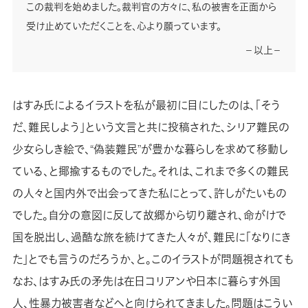
この裁判を始めました。裁判官の方々に、私の被害を正面から
受け止めていただくことを、心より願っています。
－以上－
はすみ氏によるイラストを私が最初に目にしたのは、「そう
だ、難民しよう」という文言と共に投稿された、シリア難民の
少女らしき絵で、“偽装難民”が豊かな暮らしを求めて移動し
ている、と揶揄するものでした。それは、これまで多くの難民
の人々と国内外で出会ってきた私にとって、許しがたいもの
でした。自分の意図に反して故郷から切り離され、命がけで
国を脱出し、過酷な旅を続けてきた人々が、難民に「なりにき
た」とでも言うのだろうか、と。このイラストが問題視されても
なお、はすみ氏の矛先は在日コリアンや日本に暮らす外国
人、性暴力被害者などへと向けられてきました。問題はこうい