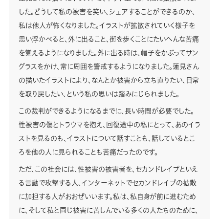
した。どうして私の被害を笑い、シェアすることができるのか、
私は他人が怖くなりました。イラストが拡散されていく様子を
思い浮かべると、外に出ること、街を歩くことにたいへんな苦痛
を覚えるようになりました。外に出る時は、帽子をかぶってサン
グラスをかけ、常に周囲を警戒するようになりました。蓮見さん
の描いたイラストにより、なんとか被害から立ち直りたい、日常
を取り戻したい、という私の思いは踏みにじられました。
この裁判ができるようになるまでに、長い時間が必要でした。
性被害の傷とトラウマを抱え、回復途中の私にとって、あのイラ
ストを見るのも、イラストについて話すことも、話しているとこ
ろを他の人に見られることも苦痛だったのです。
ただ、この社会には、性被害の被害者を、セカンドレイプといえ
る言動で攻撃する人、インターネットでセカンドレイプの拡散
に加担する人がおおぜいいます。私は、私自身が前に進むため
に、そして私と同じ被害に苦しんでいる多くの人たちのために、