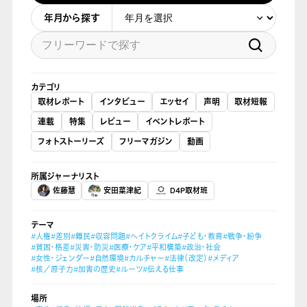
年月から探す
カテゴリ
取材レポート
インタビュー
エッセイ
声明
取材短報
連載
特集
レビュー
イベントレポート
フォトストーリーズ
フリーマガジン
動画
所属ジャーナリスト
佐藤慧
安田菜津紀
D4P取材班
テーマ
#人権
#差別
#難民
#収容問題
#ヘイトクライム
#子ども・教育
#戦争・紛争
#貧困・格差
#災害・防災
#医療・ケア
#平和構築
#政治・社会
#女性・ジェンダー
#自然環境
#カルチャー
#法律（改定）
#メディア
#核／原子力
#加害の歴史
#ルーツ
#伝える仕事
場所