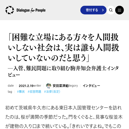
寄付する
「困難な立場にある方々を人間扱
いしない社会は、実は誰も人間扱
いしていないのだと思う」
―入管、難民問題に取り組む駒井知会弁護士インタ
ビュー
date
2021.2.19
writer
安田菜津紀
category
インタビュー
tag
#難民
#収容問題
#法律（改定）
初めて茨城県牛久市にある東日本入国管理センターを訪れ
たのは、桜が満開の季節だった。門をくぐると、見事な桜並木
が建物の入り口まで続いている。「きれいですよね。でもこの