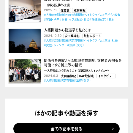
―参院選と排外主義
2025.7.9
佐藤慧
取材短報
#人権
#差別
#難民
#収容問題
#ヘイトクライム
#子ども・教育
#貧困・格差
#医療・ケア
#政治・社会
#法律（改定）
#日本
人権問題から総選挙を見たとき
2024.10.30
安田菜津紀
取材レポート
#人権
#差別
#難民
#収容問題
#ヘイトクライム
#政治・社会
#女性・ジェンダー
#法律（改定）
関係性を破綻させる監理措置制度、支援者の拘束を
可能にする制止等の措置
―入管法はどう変わるのか（高橋済さんインタビュー）
2024.6.3
安田菜津紀
D4P取材班
インタビュー
#人権
#難民
#収容問題
#法律（改定）
ほかの記事や動画を探す
全ての記事を見る