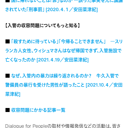
■
国に帰れないことは「罪」なのか ―誤った事実を元に議論
されていた「刑事罰」 [2020.４.１／安田菜津紀]
【入管の収容問題についてもっと知る】
■
「殺すために待っている」「今帰ることできません」 ―スリ
ランカ人女性、ウィシュマさんはなぜ帰国できず、入管施設で
亡くなったのか [2021.４.19／安田菜津紀]
■
なぜ、入管内の暴力は繰り返されるのか？ 牛久入管で
警備員の暴行を受けた男性が語ったこと [2021.10.４／安田
菜津紀]
■
収容問題にかかる記事一覧
Dialogue for Peopleの取材や情報発信などの活動は、皆さ