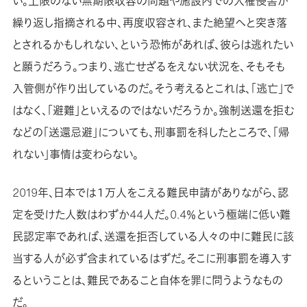
い。上限のない無期限収容の問題や施設内での人権侵害が
繰り返し指摘される中、再度収容され、また絶望へと突き落
とされるかもしれない、という恐怖があれば、彼らは逃れたい
と願うだろう。つまり、逃亡せざるをえない状況を、そもそも
入管側が作り出しているのだ。そう考えるとこれは、「逃亡」で
はなく、「避難」といえるのではないだろうか。強制送還を拒む
などの「送還忌避」についても、刑事罰を科したところで、「帰
れない」事情は変わらない。
2019年、日本では１万人をこえる難民申請がありながら、認
定を受けた人数はわずか44人だ。0.4％という極端に低い難
民認定率であれば、送還を拒否している人々の中に難民に該
当する人が必ず含まれているはずだ。そこに刑事罰を導入す
るということは、難民であること自体を罪に問うようなもの
だ。