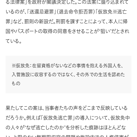
る法律案」を政府が閣議決定した。この法案に盛り込まれて
いるのが、「送還忌避罪」（退去命令拒否罪）「仮放免※逃亡
罪」など、罰則の新設だ。刑罰を課すことによって、本人に帰
国やパスポートの取得の同意をさせることが“狙い”だとされ
ている。
※仮放免：在留資格がないなどの事情を抱える外国人を、
入管施設に収容するのではなく、その外での生活を認めた
もの
果たしてこの案は、当事者たちの声をどこまで反映している
だろうか。例えば「仮放免逃亡罪」の導入について、仮放免中
の人々が“なぜ逃亡したのか”を分析した痕跡はほとんどな