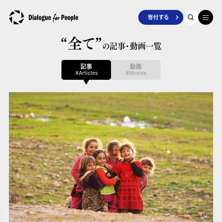
寄付する
“全て”
の記事・動画一覧
記事
動画
#Articles
#Movies