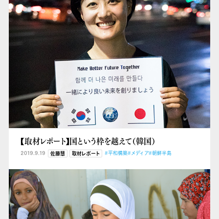
【取材レポート】国という枠を越えて（韓国）
2019.9.19
#平和構築
#メディア
#朝鮮半島
佐藤慧
取材レポート