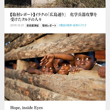
【取材レポート】イラクの「広島通り」 化学兵器攻撃を
受けたクルドの人々
2019.10.21
#難民
#戦争・紛争
#イラク
安田菜津紀
取材レポート
Hope, inside Eyes