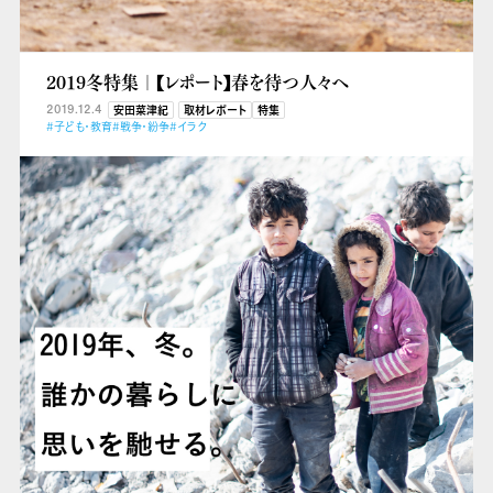
2019冬特集｜【レポート】春を待つ人々へ
2019.12.4
安田菜津紀
取材レポート
特集
#子ども・教育
#戦争・紛争
#イラク