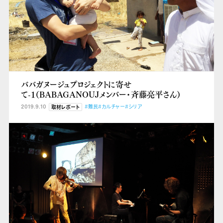
ババガヌージュプロジェクトに寄せ
て-1（BABAGANOUJメンバー・斉藤亮平さん）
2019.9.10
#難民
#カルチャー
#シリア
取材レポート