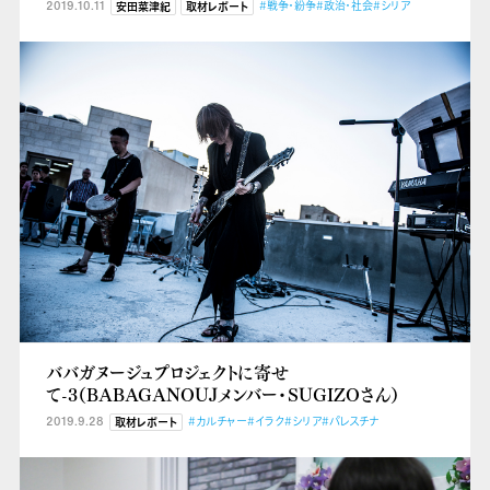
2019.10.11
#戦争・紛争
#政治・社会
#シリア
安田菜津紀
取材レポート
ババガヌージュプロジェクトに寄せ
て-3（BABAGANOUJメンバー・SUGIZOさん）
2019.9.28
#カルチャー
#イラク
#シリア
#パレスチナ
取材レポート