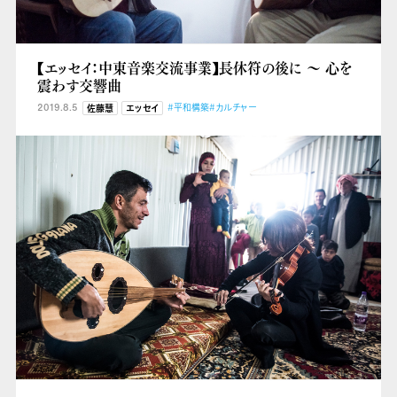
【エッセイ：中東音楽交流事業】長休符の後に ～ 心を
震わす交響曲
2019.8.5
#平和構築
#カルチャー
佐藤慧
エッセイ