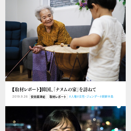
【取材レポート】韓国、「ナヌムの家」を訪ねて
2019.9.26
#人権
#女性・ジェンダー
#朝鮮半島
安田菜津紀
取材レポート