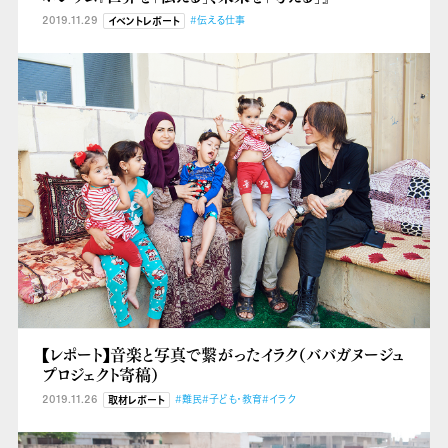
2019.11.29
#伝える仕事
イベントレポート
【レポート】音楽と写真で繋がったイラク（ババガヌージュ
プロジェクト寄稿）
2019.11.26
#難民
#子ども・教育
#イラク
取材レポート