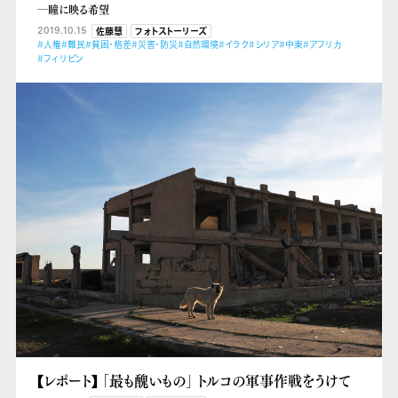
―瞳に映る希望
2019.10.15
佐藤慧
フォトストーリーズ
#人権
#難民
#貧困・格差
#災害・防災
#自然環境
#イラク
#シリア
#中東
#アフリカ
#フィリピン
【レポート】 「最も醜いもの」 トルコの軍事作戦をうけて