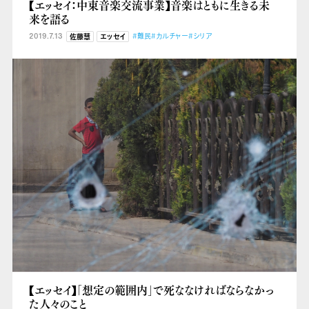
【エッセイ：中東音楽交流事業】音楽はともに生きる未
来を語る
2019.7.13
#難民
#カルチャー
#シリア
佐藤慧
エッセイ
【エッセイ】「想定の範囲内」で死ななければならなかっ
た人々のこと