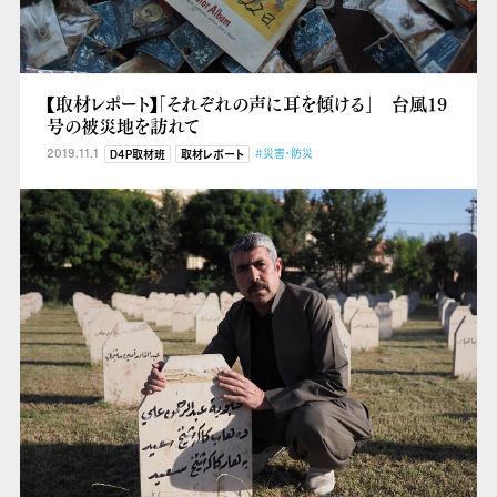
【取材レポート】「それぞれの声に耳を傾ける」 台風19
号の被災地を訪れて
2019.11.1
#災害・防災
D4P取材班
取材レポート