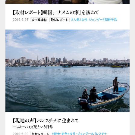
【取材レポート】韓国、「ナヌムの家」を訪ねて
2019.9.26
#人権
#女性・ジェンダー
#朝鮮半島
安田菜津紀
取材レポート
【現地の声】パレスチナに生まれて
―ふたつの支配という日常
2019.6.20
#戦争・紛争
#女性・ジェンダー
#パレスチナ
取材レポート