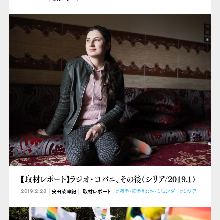
【取材レポート】ラジオ・コバニ、その後（シリア/2019.１）
2019.2.28
#戦争・紛争
#女性・ジェンダー
#シリア
安田菜津紀
取材レポート