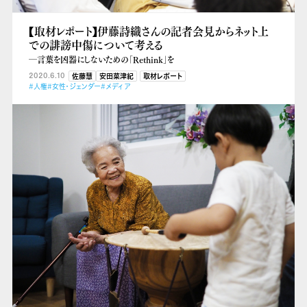
【取材レポート】伊藤詩織さんの記者会見からネット上
での誹謗中傷について考える
―言葉を凶器にしないための「Rethink」を
2020.6.10
佐藤慧
安田菜津紀
取材レポート
#人権
#女性・ジェンダー
#メディア