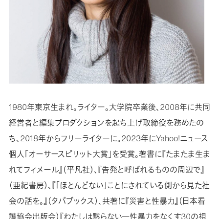
1980年東京生まれ。ライター。大学院卒業後、2008年に共同
経営者と編集プロダクションを起ち上げ取締役を務めたの
ち、2018年からフリーライターに。2023年にYahoo!ニュース
個人「オーサースピリット大賞」を受賞。著書に『たまたま生ま
れてフィメール』（平凡社）、『告発と呼ばれるものの周辺で』
（亜紀書房）、『「ほとんどない」ことにされている側から見た社
会の話を。』（タバブックス）、共著に『災害と性暴力』（日本看
護協会出版会）『わたしは黙らない―性暴力をなくす30の視