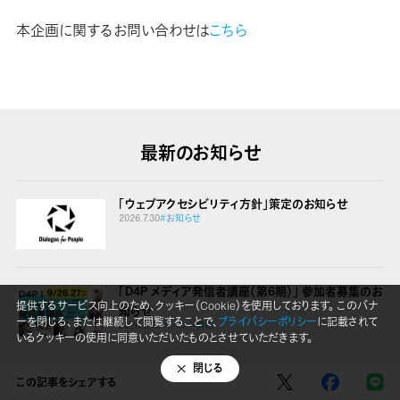
本企画に関するお問い合わせは
こちら
最新のお知らせ
「ウェブアクセシビリティ方針」策定のお知らせ
2026.7.30
#お知らせ
「D4P メディア発信者講座（第6期）」 参加者募集のお
提供するサービス向上のため、クッキー（Cookie）を使用しております。 このバナ
知らせ
ーを閉じる、または継続して閲覧することで、
プライバシーポリシー
に記載されて
2026.7.14
#イベント情報
いるクッキーの使用に同意いただいたものとさせていただきます。
閉じる
役員変更のお知らせ
この記事をシェアする
2026.7.7
#お知らせ