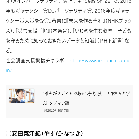
オ）メインパーソナリティ。「荻上チキ・Session-22」で、2015
年度ギャラクシー賞DJパーソナリティ賞、2016年度ギャラ
クシー賞大賞を受賞。著書に『未来を作る権利』（NHKブック
ス）、『災害支援手帖』（木楽舎）、『いじめを生む教室 子ども
を守るために知っておきたいデータと知識』（ＰＨＰ新書）な
ど。
社会調査支援機構チキラボ
https://www.sra-chiki-lab.co
m/
”誰もがメディアである”時代、荻上チキさんと学
ぶ「メディア論」
🕒️2020年10月7日
◯安田菜津紀（やすだ・なつき）