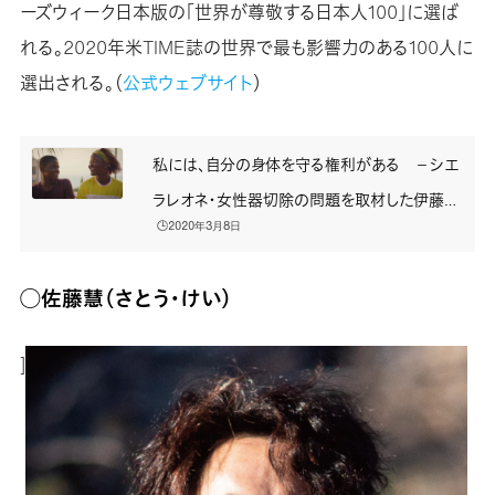
ーズウィーク日本版の「世界が尊敬する日本人100」に選ば
れる。2020年米TIME誌の世界で最も影響力のある100人に
選出される。（
公式ウェブサイト
）
私には、自分の身体を守る権利がある －シエ
ラレオネ・女性器切除の問題を取材した伊藤詩
🕒️2020年3月8日
織さんインタビュー
◯佐藤慧（さとう・けい）
]