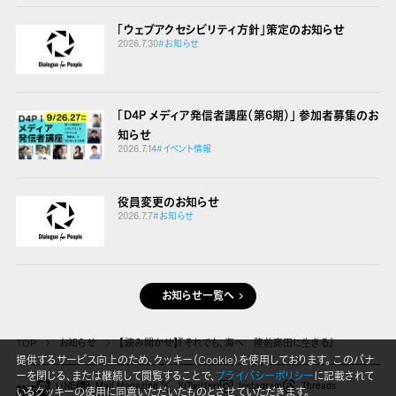
「ウェブアクセシビリティ方針」策定のお知らせ
2026.7.30
#お知らせ
「D4P メディア発信者講座（第6期）」 参加者募集のお
知らせ
2026.7.14
#イベント情報
役員変更のお知らせ
2026.7.7
#お知らせ
お知らせ一覧へ
TOP
お知らせ
【読み聞かせ】『それでも、海へ 陸前高田に生きる』
提供するサービス向上のため、クッキー（Cookie）を使用しております。 このバナ
ーを閉じる、または継続して閲覧することで、
プライバシーポリシー
に記載されて
LINE
Mail Magazine
X(Twitter)
Instagram
Threads
いるクッキーの使用に同意いただいたものとさせていただきます。
SNS