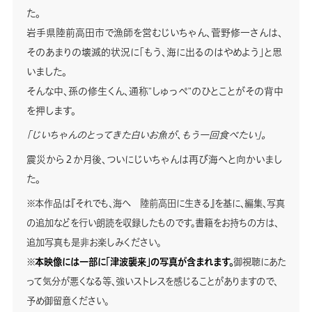
た。
岩手県陸前高田市で漁師を営むじいちゃん、菅野修一さんは、
そのあまりの壊滅的状況に「もう、海に出るのはやめよう」と思
いました。
そんな中、孫の修生くん、通称”しゅっぺ”のひとことがその背中
を押します。
「じいちゃんのとってきた白いお魚が、もう一回食べたい」。
震災から２か月後、ついにじいちゃんは再び海へと向かいまし
た。
※本作品は『それでも、海へ 陸前高田に生きる』を基に、編集、写真
の追加などを行い朗読を収録したものです。書籍をお持ちの方は、
追加写真も是非お楽しみください。
※
本映像には一部に「津波襲来」の写真が含まれます。
御視聴にあた
って気分が悪くなる等、強いストレスを感じることがありますので、
予め御留意ください。