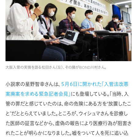
大阪入管の実情を語る松田さん（左）、その隣がBOND川村さん。
小説家の星野智幸さんは、
５月６日に開かれた「入管法改悪
案廃案を求める緊急記者会見」
にも登壇している。「当時、入
管の罪だと感じていたのは、命の危険にある方を“放置したこ
と”だととらえていました。ところが、ウィシュマさんを診療し
た医師の証言などから、虚偽の報告により医療行為が阻害さ
れたことが明らかになりました。嘘をついて人を死に追い込