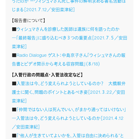
ったのか ーウィシュマさん死亡事件の解明求める署名活動は
じまる［2021.７.12／安田菜津紀］
【報告書について】
■
ウィシュマさんを診療した医師は遺族に何を語ったのか
―「最終報告」に盛り込むべき３つの重要点［2021.７.５／安田
菜津紀］
■
Radio Dialogue ゲスト：中島京子さん「ウィシュマさんの報
告書とビデオ開示から考える収容問題」（８/18）
【入管行政の問題点・入管法改定など】
■
入管法は今、どう変えられようとしているのか？ 大橋毅弁
護士に聞く、問題のポイントとあるべき姿［2021.３.22／安田
菜津紀］
■
「仲間ではない人は死んでいい、がまかり通ってはいけない」
―入管法は今、どう変えられようとしているのか［2021.４.12
／安田菜津紀］
■
「“他人が生きていてよいかを、入管は自由に決められる”と