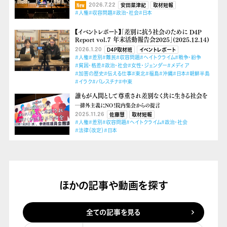
2026.7.22
安田菜津紀
取材短報
#人権
#収容問題
#政治・社会
#日本
【イベントレポート】「差別に抗う社会のために D4P
Report vol.７ 年末活動報告会2025」(2025.12.14)
2026.1.20
D4P取材班
イベントレポート
#人権
#差別
#難民
#収容問題
#ヘイトクライム
#戦争・紛争
#貧困・格差
#政治・社会
#女性・ジェンダー
#メディア
#加害の歴史
#伝える仕事
#東北
#福島
#沖縄
#日本
#朝鮮半島
#イラク
#パレスチナ
#中東
誰もが人間として尊重され差別なく共に生きる社会を
―排外主義にNO！院内集会からの提言
2025.11.26
佐藤慧
取材短報
#人権
#差別
#収容問題
#ヘイトクライム
#政治・社会
#法律（改定）
#日本
ほかの記事や動画を探す
全ての記事を見る