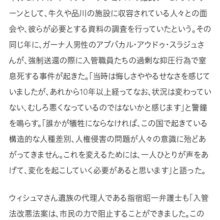
ーンとして、牛久や品川の施設に収容されている人々との面
会や、彼らが必要とする資料の調査を行っていたという。その
同じ年に、ガーナ人男性のアブバカル・アウドゥ・スラジュさ
んが、強制送還の際に入管職員たちの過剰な抑圧行為で窒
息死する事件が起きた。「当時は悔しさややるせなさを感じて
いましたが、あれから10年以上経ってなお、状況は変わってい
ない、むしろ悪くなっているのではないかと感じます」と警鐘
を鳴らす。「誰かが犠牲にならなければ、この国で起きている
構造的な人種差別、人権侵害の問題が人々の意識に殆どあ
がってきません。これを変えるためには、一人ひとりが声をあ
げて、変化を起こしていく必要があると思います」と語った。
ウィシュマさん遺族の代理人である指宿昭一弁護士も「入管
法改悪法案は、市民の力で阻止することができました。この