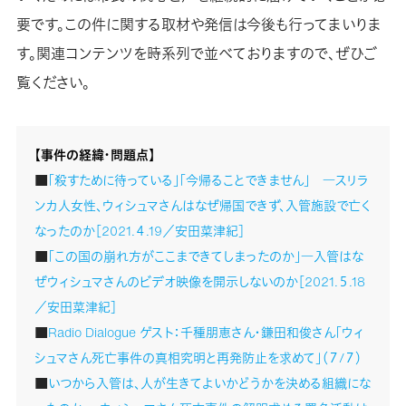
要です。この件に関する取材や発信は今後も行ってまいりま
す。関連コンテンツを時系列で並べておりますので、ぜひご
覧ください。
【事件の経緯・問題点】
■
「殺すために待っている」「今帰ることできません」 ―スリラ
ンカ人女性、ウィシュマさんはなぜ帰国できず、入管施設で亡く
なったのか［2021.４.19／安田菜津紀］
■
「この国の崩れ方がここまできてしまったのか」―入管はな
ぜウィシュマさんのビデオ映像を開示しないのか［2021.５.18
／安田菜津紀］
■
Radio Dialogue ゲスト：千種朋恵さん・鎌田和俊さん「ウィ
シュマさん死亡事件の真相究明と再発防止を求めて」（７/７）
■
いつから入管は、人が生きてよいかどうかを決める組織にな