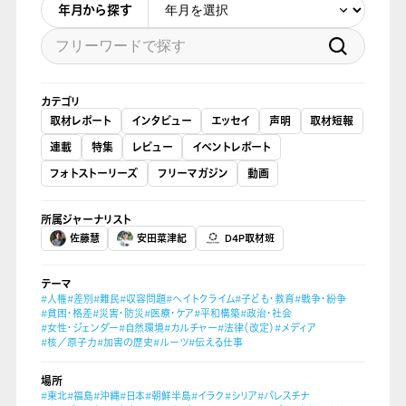
年月から探す
カテゴリ
取材レポート
インタビュー
エッセイ
声明
取材短報
連載
特集
レビュー
イベントレポート
フォトストーリーズ
フリーマガジン
動画
所属ジャーナリスト
佐藤慧
安田菜津紀
D4P取材班
テーマ
#人権
#差別
#難民
#収容問題
#ヘイトクライム
#子ども・教育
#戦争・紛争
#貧困・格差
#災害・防災
#医療・ケア
#平和構築
#政治・社会
#女性・ジェンダー
#自然環境
#カルチャー
#法律（改定）
#メディア
#核／原子力
#加害の歴史
#ルーツ
#伝える仕事
場所
#東北
#福島
#沖縄
#日本
#朝鮮半島
#イラク
#シリア
#パレスチナ