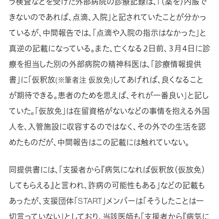
ラ検査などを受けた外部病院の診療記録は、「（薬を）内服で
きないのであれば、点滴、入院」と記されていたことが分かっ
ているが、中間報告では、「点滴や入院の指示はなかった」と
真逆の記載になっている。また、亡くなる２日前、３月４日に診
療を担当した別の外部病院の精神科医は、「診療情報提供
書」に「仮釈放
してあげれば、良くなること
(※筆者注 仮放免)
が期待できる。患者のためを思えば、それが一番良い」と記し
ていた。「仮放免」は在留資格がないなどの事情を抱える外国
人を、入管施設に収容するのではなく、その外での生活を認
めたものだが、中間報告はこの記載には触れていない。
同提供書には、「支援者から『病気になれば仮釈放（仮放免）
してもらえる』と言われ、詐病の可能性もある」などの記載も
あったが、支援団体「START」メンバーは「そうしたことは一
切言っていない」としており、当該医師も「支援者から『病気に