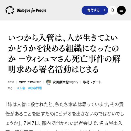
寄付する
いつから入管は、人が生きてよい
かどうかを決める組織になったの
か ーウィシュマさん死亡事件の解
明求める署名活動はじまる
date
2021.7.12
writer
安田菜津紀
category
取材レポート
tag
#人権
#収容問題
「姉は入管に殺されたと、私たち家族は思っています。その責
任があることを隠すためにビデオを出さないのではないでし
ょうか」。７月７日、都内で開かれた記者会見で、名古屋出入