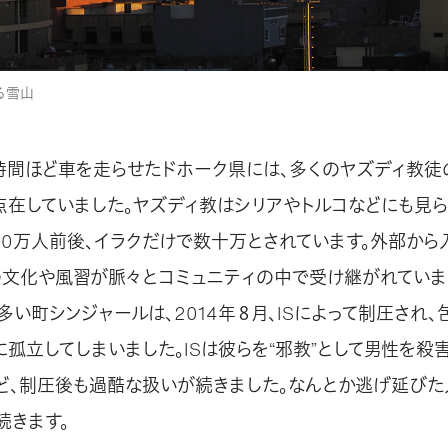
る雪山
時間ほど車を走らせたドホーク県には、多くのヤズディ教徒
点在していました。ヤズディ教はシリアやトルコなどにも見
60万人前後、イラクだけで数十万とされています。外部から
の文化や風習が脈々とコミュニティの中で受け継がれていま
い町シンジャールは、2014年８月、ISによって制圧され
に孤立してしまいました。ISは彼らを“邪教”として男性を殺
ど、制圧後も過酷な扱いが続きました。なんとか逃げ延びた
続きます。