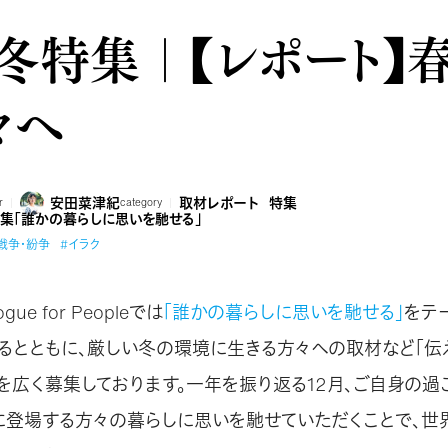
9冬特集｜【レポート】
々へ
安田菜津紀
取材レポート
特集
r
category
特集「誰かの暮らしに思いを馳せる」
戦争・紛争
#イラク
gue for Peopleでは
「誰かの暮らしに思いを馳せる」
をテ
るとともに、厳しい冬の環境に生きる方々への取材など「伝
を広く募集しております。一年を振り返る12月、ご自身の過
に登場する方々の暮らしに思いを馳せていただくことで、世