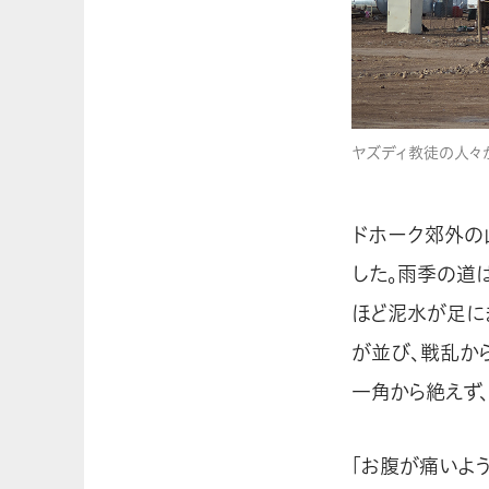
ヤズディ教徒の人々
ドホーク郊外の
した。雨季の道
ほど泥水が足に
が並び、戦乱か
一角から絶えず
「お腹が痛いよ