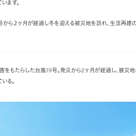
ています。
9号から２ヶ月が経過し冬を迎える被災地を訪れ、生活再建
害をもたらした台風19号。発災から2ヶ月が経過し、被災
ている。