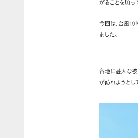
がることを願っ
今回は、台風1
ました。
各地に甚大な被
が訪れようとし