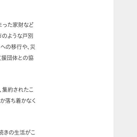
まった家財など
市のような戸別
への移行や、災
支援団体との協
、集約されたこ
だか落ち着かなく
続きの生活がこ