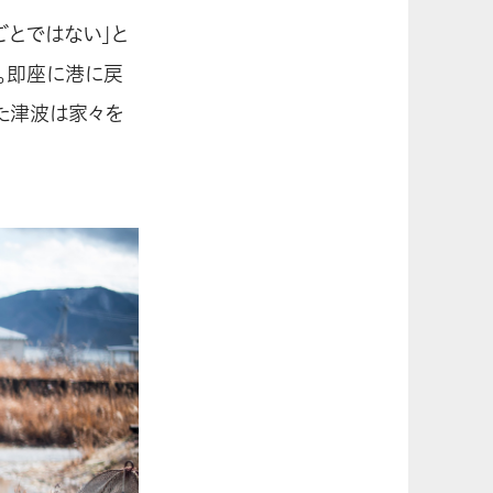
ごとではない」と
。即座に港に戻
た津波は家々を