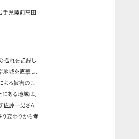
岩手県陸前高田
模の揺れを記録し
岸地域を直撃し、
による被害のこ
上にある地域は、
す佐藤一男さん
移り変わりから考