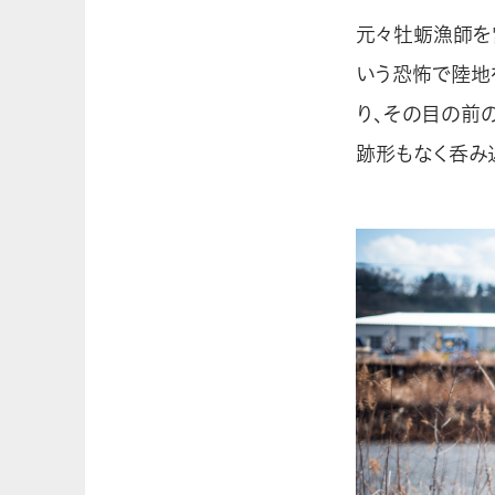
元々牡蛎漁師を
いう恐怖で陸地
り、その目の前
跡形もなく呑み