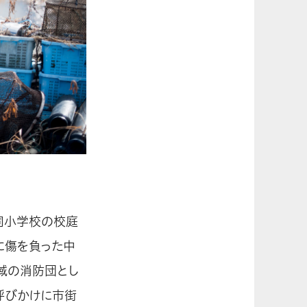
同小学校の校庭
に傷を負った中
域の消防団とし
呼びかけに市街