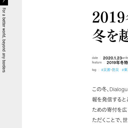
201
冬を
2020.1.23
date
writ
2019年冬
feature
#災害・防災
#東
tag
この冬、Dialogue
報を発信すると
ための寄付を広
ただくことで、