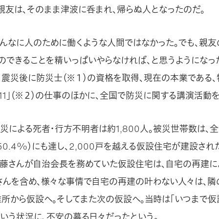
親友は、そのまま津波に呑まれ、帰らぬ人となったのだ。
そんなに人のために働くような人間ではなかった。でも、親友
のできることを精いっぱいやらなければ、と思うようになった
、震災後に防災士（※１）の資格を取得、現在の本業である
11」（※２）の仕事のほかに、全国で防災に関する講演活動
による死者・行方不明者は約1,800人。被災世帯数は、全8
帯（50.4%）にも達し、2,000戸を越える仮設住宅が建設さ
、佐藤さんが自治会長を務めていた仮設住宅は、自宅の再建
さんを含め、様々な事情で自宅の再建の叶わない人々は、隣
難所から仮設へ。そしてまた次の仮設へ。当時は「いつまで仮
という状況に、不安の募る日々だったという。