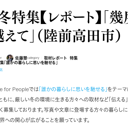
9冬特集【レポート】「
越えて」（陸前高田市）
佐藤慧
取材レポート
特集
er
category
特集「誰かの暮らしに思いを馳せる」
北
 for Peopleでは
「誰かの暮らしに思いを馳せる」
をテーマ
ともに、厳しい冬の環境に生きる方々への取材など「伝える
く募集しております。写真や文章に登場する方々の暮らし
世界への関心が広がることを願っています。