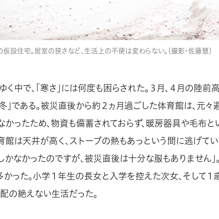
の仮設住宅。居室の狭さなど、生活上の不便は変わらない。（撮影・佐藤慧）
ゆく中で、「寒さ」には何度も困らされた。３月、４月の陸前
「冬」である。被災直後から約２ヵ月過ごした体育館は、元々
なかったため、物資も備蓄されておらず、暖房器具や毛布と
体育館は天井が高く、ストーブの熱もあっという間に逃げてい
しかなかったのですが、被災直後は十分な服もありません」
多かった。小学１年生の長女と入学を控えた次女、そして１
心配の絶えない生活だった。