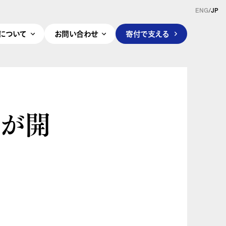
ENG
/
JP
pleについて
お問い合わせ
寄付で支える
審が開