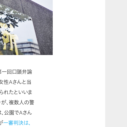
第一回口頭弁論
女性Aさんと当
られたといいま
りが、複数人の警
、公園でAさん
が
一審判決は、