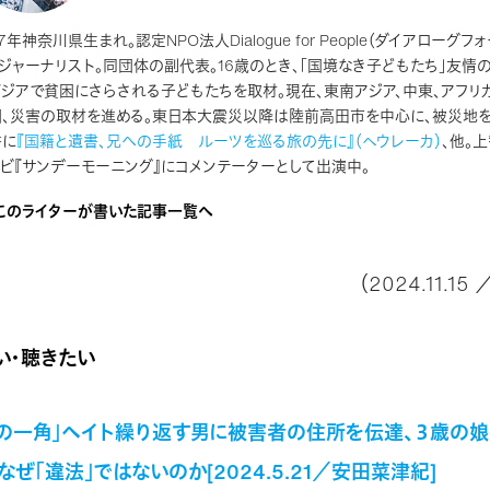
87年神奈川県生まれ。認定NPO法人Dialogue for People（ダイアローグフ
ジャーナリスト。同団体の副代表。16歳のとき、「国境なき子どもたち」友情
ジアで貧困にさらされる子どもたちを取材。現在、東南アジア、中東、アフリ
困、災害の取材を進める。東日本大震災以降は陸前高田市を中心に、被災地を
書に
『国籍と遺書、兄への手紙 ルーツを巡る旅の先に』（ヘウレーカ）
、他。
ビ『サンデーモーニング』にコメンテーターとして出演中。
このライターが書いた記事一覧へ
（2024.11.1
い・聴きたい
の一角」ヘイト繰り返す男に被害者の住所を伝達、３歳の
ぜ「違法」ではないのか[2024.5.21／安田菜津紀]