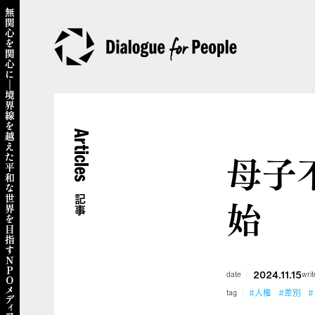
Articles
母子
始
記事
2024.11.15
date
writ
#人権
#差別
tag