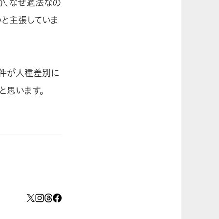
か、なぜ適法なの
いと主張していま
事件が人種差別に
と思います。