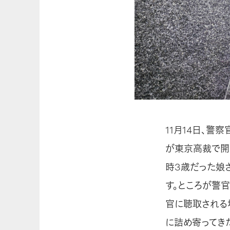
11月14日、
が東京高裁で開
時3歳だった娘
す。ところが警
官に聴取される
に詰め寄ってき