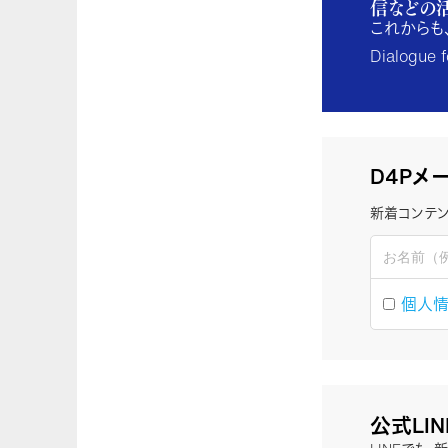
信などの
これからも
Dialogu
D4Pメ
新着コンテン
個人
公式LI