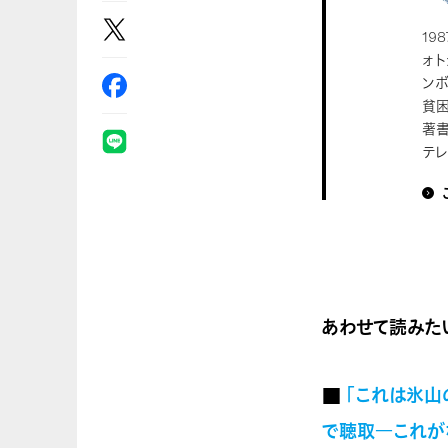
19
ォト
ンボ
貧
著
テレ
あわせて読みた
■
「これは氷山
で聴取―これがな