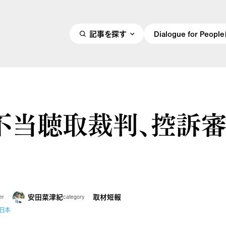
記事を探す
Dialogue for Peo
不当聴取裁判、控訴
安田菜津紀
取材短報
er
category
#日本