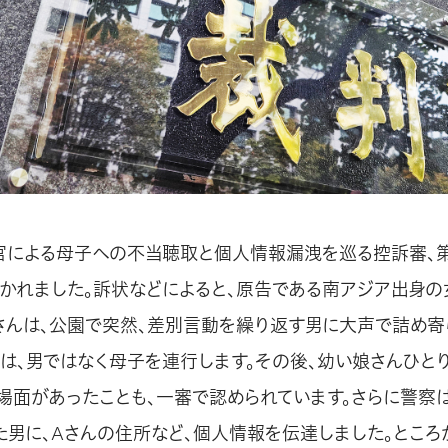
警察官による母子への不当聴取と個人情報漏洩を巡る控訴審、
かれました。訴状などによると、原告である南アジア出身の
さんは、公園で突然、差別言動を繰り返す男に大声で詰め寄
官は、男ではなく母子を連行します。その後、幼い娘さんひと
場面があったことも、一審で認められています。さらに警察は
た男に、Aさんの住所など、個人情報を伝達しました。ところ