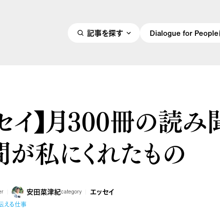
記事を探す
Dialogue for Peo
セイ】月300冊の読み
間が私にくれたもの
安田菜津紀
エッセイ
er
category
伝える仕事