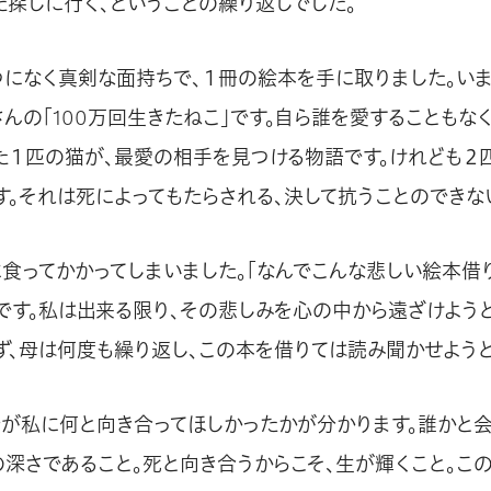
た探しに行く、ということの繰り返しでした。
つになく真剣な面持ちで、１冊の絵本を手に取りました。い
んの「100万回生きたねこ」です。自ら誰を愛することもな
た１匹の猫が、最愛の相手を見つける物語です。けれども２
す。それは死によってもたらされる、決して抗うことのできな
に食ってかかってしまいました。「なんでこんな悲しい絵本借
です。私は出来る限り、その悲しみを心の中から遠ざけようと
ず、母は何度も繰り返し、この本を借りては読み聞かせようと
母が私に何と向き合ってほしかったかが分かります。誰かと
の深さであること。死と向き合うからこそ、生が輝くこと。こ