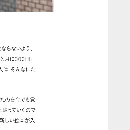
ならないよう、
と月に300冊！
人は「そんなにた
いたのを今でも覚
と巡っていくので
に新しい絵本が入