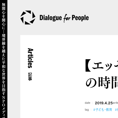
Articles
【エッ
の時
記事
2019.4.25
date
writ
#子ども・教育
#
tag