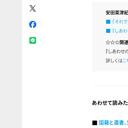
安田菜津
■ 『それ
■ 『しあ
☆☆☆関連
『しあわせ
詳しくは
こ
あわせて読みた
■
国籍と遺書、兄