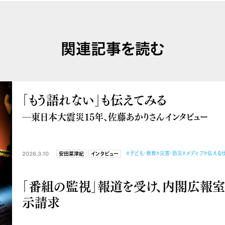
関連記事を読む
「もう語れない」も伝えてみる
―東日本大震災15年、佐藤あかりさんインタビュー
2026.3.10
#子ども・教育
#災害・防災
#メディア
#伝える
安田菜津紀
インタビュー
「番組の監視」報道を受け、内閣広報
示請求