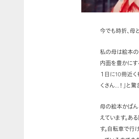
今でも時折、母
私の母は絵本の
内面を豊かにす
１日に10冊近
くさん…！」と驚
母の絵本かばん
えています。あ
す。自転車で行