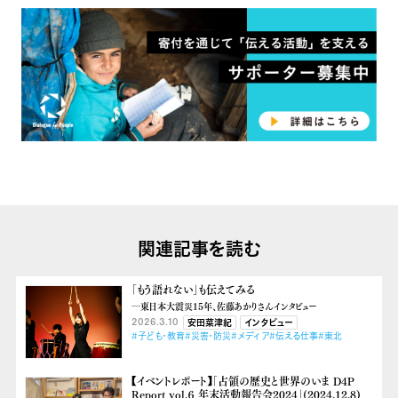
関連記事を読む
「もう語れない」も伝えてみる
―東日本大震災15年、佐藤あかりさんインタビュー
2026.3.10
安田菜津紀
インタビュー
#子ども・教育
#災害・防災
#メディア
#伝える仕事
#東北
【イベントレポート】「占領の歴史と世界のいま D4P
Report vol.６ 年末活動報告会2024」(2024.12.8)