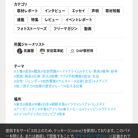
カテゴリ
取材レポート
インタビュー
エッセイ
声明
取材短報
連載
特集
レビュー
イベントレポート
フォトストーリーズ
フリーマガジン
動画
所属ジャーナリスト
佐藤慧
安田菜津紀
D4P取材班
テーマ
#人権
#差別
#難民
#収容問題
#ヘイトクライム
#子ども・教育
#戦争・紛争
#貧困・格差
#災害・防災
#医療・ケア
#平和構築
#政治・社会
#女性・ジェンダー
#自然環境
#カルチャー
#法律（改定）
#メディア
#核／原子力
#加害の歴史
#ルーツ
#伝える仕事
場所
#東北
#福島
#沖縄
#日本
#朝鮮半島
#イラク
#シリア
#パレスチナ
#アフガニスタン
#中東
#アフリカ
#東ティモール
#フィリピン
#ウクライナ
#ドイツ
#アメリカ
#コロンビア
#南米
提供するサービス向上のため、クッキー（Cookie）を使用しております。 このバナ
ーを閉じる、または継続して閲覧することで、
プライバシーポリシー
に記載されて