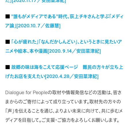
た」[2020.11.1７／安田菜津紀]
■
”誰もがメディアである”時代、荻上チキさんと学ぶ「メディ
ア論」[2020.10.７／佐藤慧]
■
「心が疲れた」「なんだかしんどい」、というときに見たいア
ニメや絵本、本や漫画[2020.９.14／安田菜津紀]
■
故郷の味は海をこえて応援ページ 難民の方々が立ち上
げたお店を支えたい[2020.4.28／安田菜津紀]
Dialogue for Peopleの取材や情報発信などの活動は、皆さ
まからのご寄付によって成り立っています。取材先の方々の
「声」を伝えることを通じ、よりよい未来に向けて、共に歩むメ
ディアを目指して。ご支援・ご協力をよろしくお願いします。