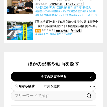
2025.1.14
D4P取材班
イベントレポート
#人権
#差別
#難民
#収容問題
#戦争・紛争
#災害・防災
#医療・ケア
#平和構築
#メディア
#加害の歴史
#伝える仕事
#福島
#沖縄
#日本
#パレスチナ
#中東
#東ティモール
#ドイツ
【熊本地震】水銀ヘドロ埋立地で液状化、県は調査中
―被災で水俣病手帳紛失でも医療機関受診可能と呼びかけも
2026.8.7
安田菜津紀
取材短報
#人権
#災害・防災
#医療・ケア
#日本
ほかの記事や動画を探す
全ての記事を見る
年月から探す