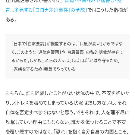
辻田真佐憲さんが書かれた
「脅迫・中傷・投石・落書き・密
告…多発する「コロナ差別事件」の全貌」
ではこうした指摘が
ある。
「日本で「自粛要請」が機能するのは、「民度が高い」からではな
く、このような「道徳自警団」や「自粛警察」の私的制裁が存在す
るからだ。しかもこれらの人々は、しばしば「地域を守るため」
「家族を守るため」善意でやっている」
もちろん、誰も経験したことがない状況の中で、不安を抱いた
り、ストレスを溜めてしまっている状況は致し方ないし、それ
自体を否定すべきではないと思う。でもそれは、人を理不尽に
攻撃していい理由にもならない。誰かを傷つけることで不安
を覆い隠すのではなく、「恐れ」を抱く自分自身の内面とこそ、