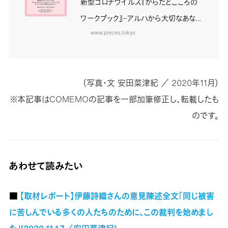
新型コロナウイルス『からだとこころの
ワークブック』−アルハから大切なあなた
へ− — 認定NPO法人PIECES（ピーシー
www.pieces.tokyo
ズ）
（写真・文 安田菜津紀 ／ 2020年11月）
※本記事はCOMEMOの記事を一部加筆修正し、転載したも
のです。
あわせて読みたい
■
【取材レポート】伊藤詩織さんの意見陳述全文「同じ被害
に苦しんでいる多くの人たちのために、この裁判を始めまし