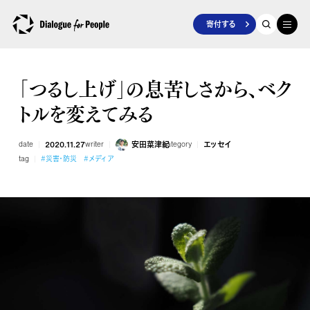
寄付する
「つるし上げ」の息苦しさから、ベク
トルを変えてみる
date
2020.11.27
writer
安田菜津紀
category
エッセイ
tag
#災害・防災
#メディア