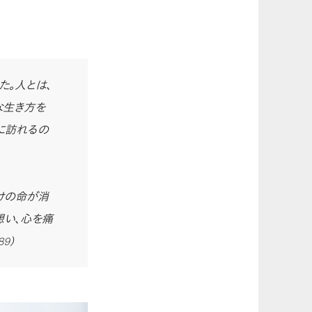
た。人とは、
な生き方を
に訪れるの
けの命が消
想い、心を痛
89）