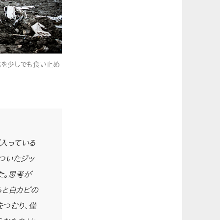
化を少しでも食い止め
入っている
ついたジッ
た。思考が
らと白カビの
をつむり、僅