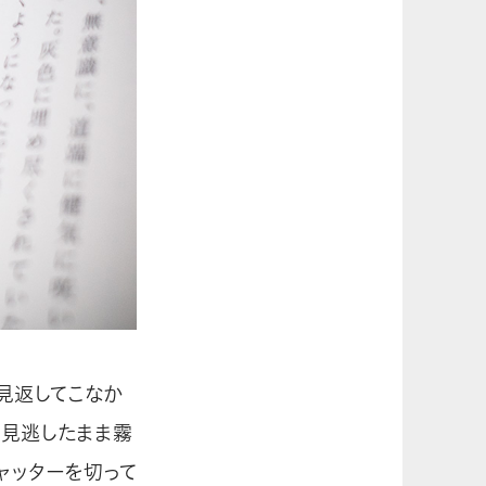
見返してこなか
、見逃したまま霧
ャッターを切って