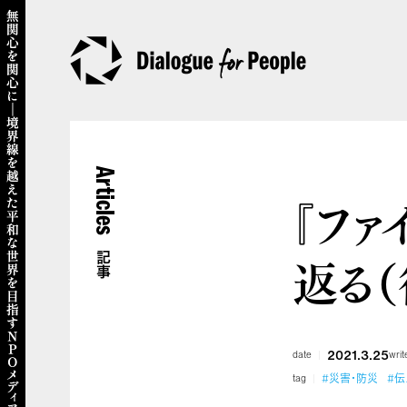
Articles
『ファ
返る（
記事
2021.3.25
date
writ
#災害・防災
#伝
tag