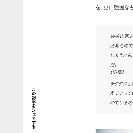
を、更に強固な
姉弟の死を
死ぬもので
しようとも
だ。
（中略）
チクタクと
この記事をシェアする
えていって
めているの