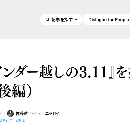
記事を探す
Dialogue for Peo
インダー越しの3.11』
後編）
佐藤慧
エッセイ
er
category
える仕事
#東北