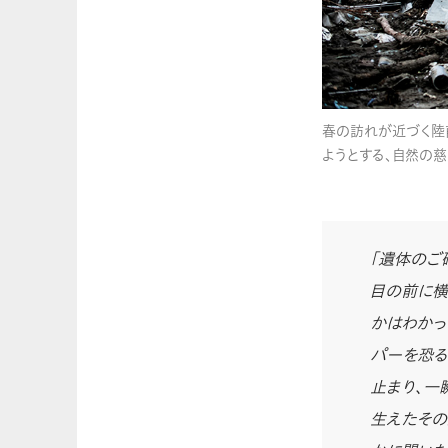
春の訪れが近づく陸
ようとする、自然の慈
「遺体のご
目の前に横
かはわかっ
パーを恐る
止まり、一
生えたその