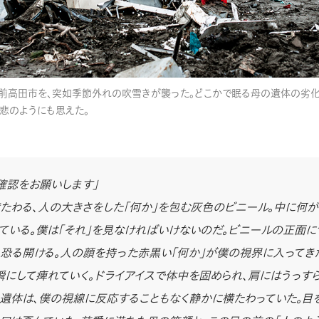
前高田市を、突如季節外れの吹雪きが襲った。どこかで眠る母の遺体の劣
悲のようにも思えた。
確認をお願いします」
たわる、人の大きさをした「何か」を包む灰色のビニール。中に何が
ている。僕は「それ」を見なければいけないのだ。ビニールの正面に
恐る開ける。人の顔を持った赤黒い「何か」が僕の視界に入ってき
瞬にして痺れていく。ドライアイスで体中を固められ、肩にはうっす
遺体は、僕の視線に反応することもなく静かに横たわっていた。目