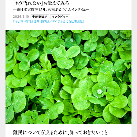
「もう語れない」も伝えてみる
―東日本大震災15年、佐藤あかりさんインタビュー
2026.3.10
安田菜津紀
インタビュー
#子ども・教育
#災害・防災
#メディア
#伝える仕事
#東北
難民について伝えるために、知っておきたいこと