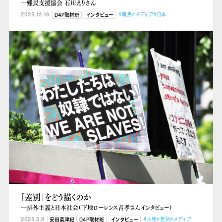
―難民支援協会 石川えりさん
2025.12.16
#難民
#メディア
#日本
D4P取材班
インタビュー
「差別」をどう描くのか
―排外主義と日本社会（下地ローレンス吉孝さんインタビュー）
2025.5.8
#人権
#差別
#メディア
安田菜津紀
D4P取材班
インタビュー