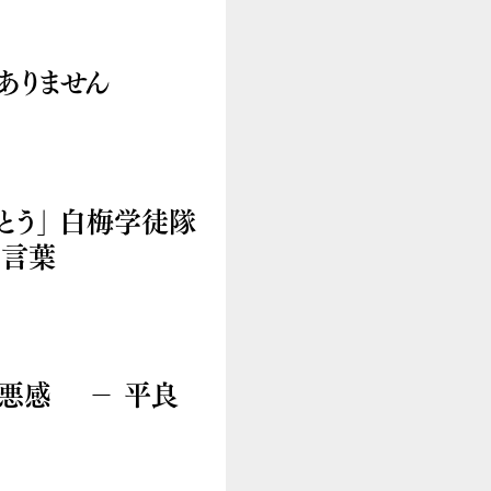
ありません
とう」 白梅学徒隊
す言葉
罪悪感 － 平良