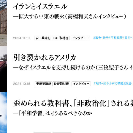
イランとイスラエル
―拡大する中東の戦火（高橋和夫さんインタビュー）
2024.11.19
#戦争・紛争
#平和構築
#政治・
安田菜津紀
D4P取材班
インタビュー
引き裂かれるアメリカ
―なぜイスラエルを支持し続けるのか（三牧聖子さんイ
2024.10.15
#戦争・紛争
#平和構築
#政治
安田菜津紀
D4P取材班
インタビュー
歪められる教科書、「非政治化」される
―「平和学習」はどうあるべきなのか