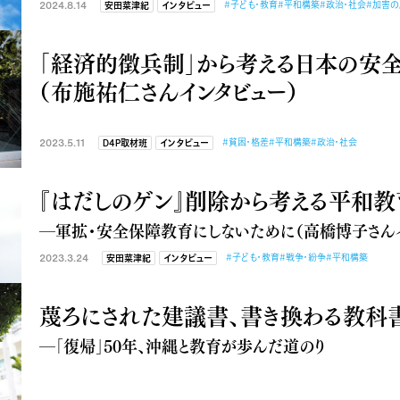
2024.8.14
#子ども・教育
#平和構築
#政治・社会
#加害の
安田菜津紀
インタビュー
「経済的徴兵制」から考える日本の安
（布施祐仁さんインタビュー）
2023.5.11
#貧困・格差
#平和構築
#政治・社会
D4P取材班
インタビュー
『はだしのゲン』削除から考える平和教
―軍拡・安全保障教育にしないために（高橋博子さんイ
2023.3.24
#子ども・教育
#戦争・紛争
#平和構築
安田菜津紀
インタビュー
蔑ろにされた建議書、書き換わる教科
―「復帰」50年、沖縄と教育が歩んだ道のり