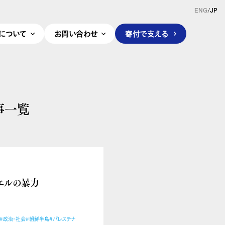
ENG
/
JP
pleについて
お問い合わせ
寄付で支える
事一覧
ラエルの暴力
#政治・社会
#朝鮮半島
#パレスチナ