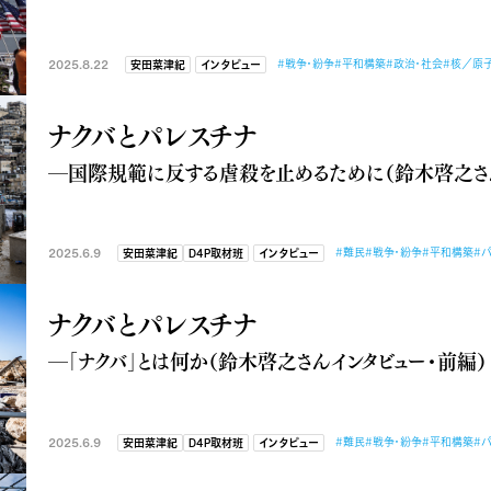
2025.8.22
#戦争・紛争
#平和構築
#政治・社会
#核／原
安田菜津紀
インタビュー
ナクバとパレスチナ
―国際規範に反する虐殺を止めるために（鈴木啓之さん
2025.6.9
#難民
#戦争・紛争
#平和構築
#
安田菜津紀
D4P取材班
インタビュー
ナクバとパレスチナ
―「ナクバ」とは何か（鈴木啓之さんインタビュー・前編）
2025.6.9
#難民
#戦争・紛争
#平和構築
#
安田菜津紀
D4P取材班
インタビュー