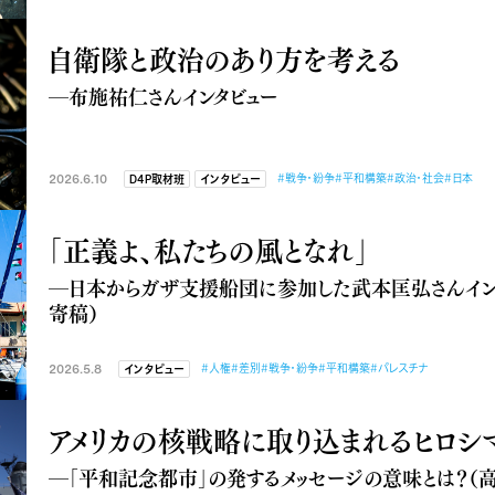
自衛隊と政治のあり方を考える
―布施祐仁さんインタビュー
2026.6.10
#戦争・紛争
#平和構築
#政治・社会
#日本
D4P取材班
インタビュー
「正義よ、私たちの風となれ」
―日本からガザ支援船団に参加した武本匡弘さんイン
寄稿）
2026.5.8
#人権
#差別
#戦争・紛争
#平和構築
#パレスチナ
インタビュー
アメリカの核戦略に取り込まれるヒロシ
―「平和記念都市」の発するメッセージの意味とは？（高