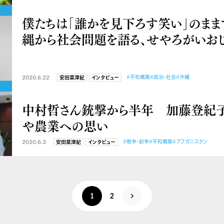
僕たちは「誰かを見下ろす笑い」のま
縄から社会問題を語る、せやろがいおじ
2020.6.22
#平和構築
#政治・社会
#沖縄
安田菜津紀
インタビュー
中村哲さん銃撃から半年 加藤登紀
や農業への思い
2020.6.3
#戦争・紛争
#平和構築
#アフガニスタン
安田菜津紀
インタビュー
1
2