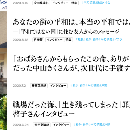
2020.8.15
#平和構築
#政治・社会
安田菜津紀
インタビュー
特集
あなたの街の平和は、本当の平和では
―「平和ではない国」に住む友人からのメッセージ
2020.8.12
#難民
#戦争・紛争
#平和構築
#イラク
佐藤慧
インタビュー
特集
「おばあさんからもらったこの命、ありが
だった中山きくさんが、次世代に手渡
2020.7.2
#戦争・紛争
#平和構築
#沖縄
安田菜津紀
インタビュー
戦場だった海、「生き残ってしまった」
啓子さんインタビュー
2020.6.24
#戦争・紛争
#平和構築
#沖縄
安田菜津紀
インタビュー