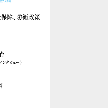
歴史
#沖縄
全保障、防衛政策
育
ンタビュー）
書