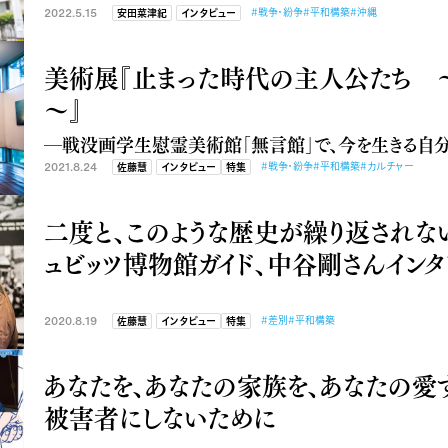
2022.5.15
#戦争・紛争
#平和構築
#沖縄
安田菜津紀
インタビュー
美術展『止まった時代の主人公たち ～1
～』
―戦没画学生慰霊美術館「無言館」で、今を生きる自
2021.8.24
#戦争・紛争
#平和構築
#カルチャー
佐藤慧
インタビュー
特集
二度と、このような歴史が繰り返されな
ュビッツ博物館ガイド、中谷剛さんインタ
2020.8.19
#差別
#平和構築
佐藤慧
インタビュー
特集
あなたを、あなたの家族を、あなたの愛
被害者にしないために