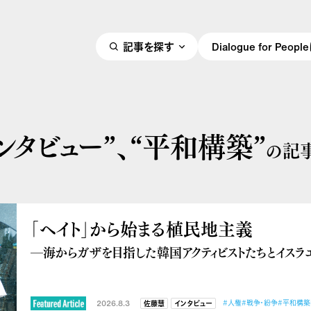
記事を探す
Dialogue for Peo
ンタビュー”、
“平和構築”
の記
「ヘイト」から始まる植民地主義
―海からガザを目指した韓国アクティビストたちとイス
2026.8.3
#人権
#戦争・紛争
#平和構築
佐藤慧
インタビュー