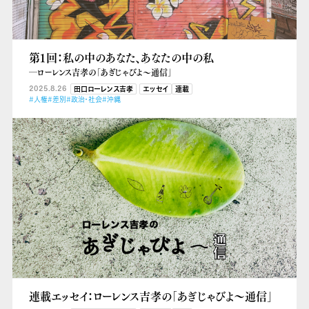
第１回：私の中のあなた、あなたの中の私
―ローレンス吉孝の「あぎじゃびよ〜通信」
2025.8.26
田口ローレンス吉孝
エッセイ
連載
#人権
#差別
#政治・社会
#沖縄
連載エッセイ：ローレンス吉孝の「あぎじゃびよ〜通信」