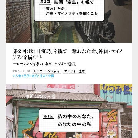
第２回：映画「宝島」を観て―奪われた命、沖縄・マイノ
リティを描くこと
―ローレンス吉孝の「あぎじゃびよ〜通信」
2025.11.13
田口ローレンス吉孝
エッセイ
連載
#人権
#差別
#政治・社会
#沖縄