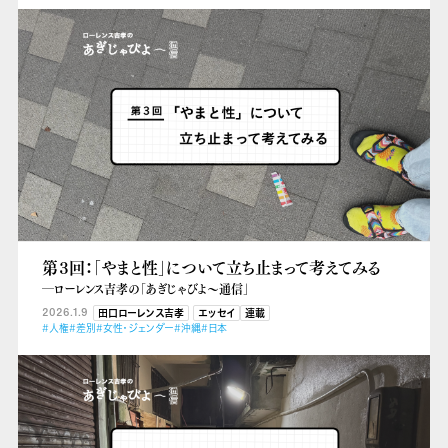
第３回：「やまと性」について立ち止まって考えてみる
―ローレンス吉孝の「あぎじゃびよ〜通信」
2026.1.9
田口ローレンス吉孝
エッセイ
連載
#人権
#差別
#女性・ジェンダー
#沖縄
#日本