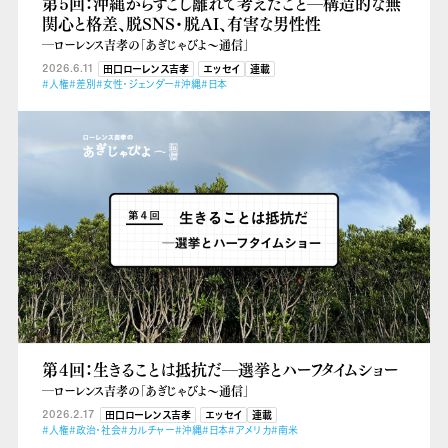
第５回：沖縄からすこし離れて考えたこと―構造的な無
関心と格差、脱SNS・脱AI、有害な男性性
―ローレンス吉孝の「あぎじゃびよ〜通信」
2026.6.11
田口ローレンス吉孝
エッセイ
連載
#人権
#差別
#女性・ジェンダー
#沖縄
#日本
第４回：生きることは抵抗だ―選挙とハーフタイムショー
―ローレンス吉孝の「あぎじゃびよ〜通信」
2026.2.17
田口ローレンス吉孝
エッセイ
連載
#人権
#政治・社会
#カルチャー
#沖縄
#日本
#アメリカ
#南米