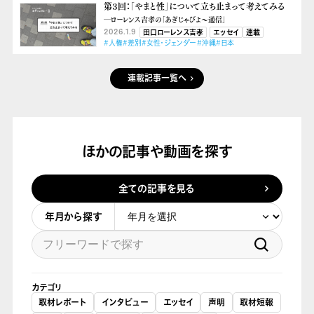
第３回：「やまと性」について立ち止まって考えてみる
―ローレンス吉孝の「あぎじゃびよ〜通信」
2026.1.9
田口ローレンス吉孝
エッセイ
連載
#人権
#差別
#女性・ジェンダー
#沖縄
#日本
連載記事一覧へ
ほかの記事や動画を探す
全ての記事を見る
年月から探す
カテゴリ
取材レポート
インタビュー
エッセイ
声明
取材短報