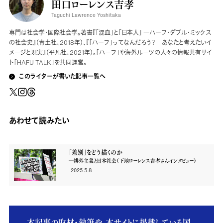
田口ローレンス吉孝
Taguchi Lawrence Yoshitaka
専門は社会学・国際社会学。著書『「混血」と「日本人」 ―ハーフ・ダブル・ミックス
の社会史』（青土社、2018年）、『「ハーフ」ってなんだろう？ あなたと考えたいイ
メージと現実』（平凡社、2021年）。「ハーフ」や海外ルーツの人々の情報共有サイ
ト「HAFU TALK」を共同運営。
このライターが書いた記事一覧へ
あわせて読みたい
「差別」をどう描くのか
―排外主義と日本社会（下地ローレンス吉孝さんインタビュー）
2025.5.8
本記事の取材・執筆や、本サイトに掲載している国