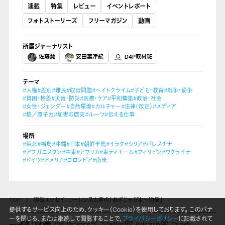
連載
特集
レビュー
イベントレポート
フォトストーリーズ
フリーマガジン
動画
所属ジャーナリスト
佐藤慧
安田菜津紀
D4P取材班
テーマ
#人権
#差別
#難民
#収容問題
#ヘイトクライム
#子ども・教育
#戦争・紛争
#貧困・格差
#災害・防災
#医療・ケア
#平和構築
#政治・社会
#女性・ジェンダー
#自然環境
#カルチャー
#法律（改定）
#メディア
#核／原子力
#加害の歴史
#ルーツ
#伝える仕事
場所
#東北
#福島
#沖縄
#日本
#朝鮮半島
#イラク
#シリア
#パレスチナ
#アフガニスタン
#中東
#アフリカ
#東ティモール
#フィリピン
#ウクライナ
#ドイツ
#アメリカ
#コロンビア
#南米
TOP
連載エッセイ：ローレンス吉孝の「あぎじゃびよ〜通信」
提供するサービス向上のため、クッキー（Cookie）を使用しております。 このバナ
ーを閉じる、または継続して閲覧することで、
プライバシーポリシー
に記載されて
LINE
Mail Magazine
X(Twitter)
Instagram
Threads