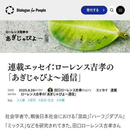
寄付する
連載エッセイ：ローレンス吉孝の
「あぎじゃびよ〜通信」
date
2025.8.26
writer
田口ローレンス吉孝
category
エッセイ
連載
series
ローレンス吉孝の「あぎじゃびよ〜通信」
tag
#人権
#差別
#政治・社会
#沖縄
社会学者で、戦後日本社会における「混血」「ハーフ」「ダブル」
「ミックス」などを研究されてきた、田口ローレンス吉孝さん