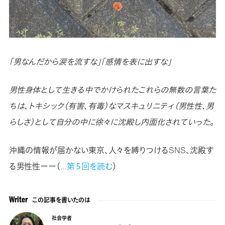
「男なんだから涙を流すな」「感情を表に出すな」
男性身体として生きる中でかけられたこれらの無数の言葉た
ちは、トキシック（有害、有毒）なマスキュリニティ（男性性、男
らしさ）として自分の中に徐々に沈殿し内面化されていった。
沖縄の情報が届かない東京、人々を縛りつけるSNS、沈殿す
る男性性ーー（
…第５回を読む
）
この記事を書いたのは
Writer
社会学者