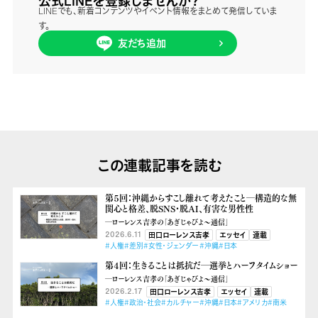
公式LINEを登録しませんか？
LINEでも、新着コンテンツやイベント情報をまとめて発信していま
す。
友だち追加
この連載記事を読む
第５回：沖縄からすこし離れて考えたこと―構造的な無
関心と格差、脱SNS・脱AI、有害な男性性
―ローレンス吉孝の「あぎじゃびよ〜通信」
2026.6.11
田口ローレンス吉孝
エッセイ
連載
#人権
#差別
#女性・ジェンダー
#沖縄
#日本
第４回：生きることは抵抗だ―選挙とハーフタイムショー
―ローレンス吉孝の「あぎじゃびよ〜通信」
2026.2.17
田口ローレンス吉孝
エッセイ
連載
#人権
#政治・社会
#カルチャー
#沖縄
#日本
#アメリカ
#南米