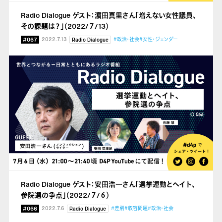
Radio Dialogue ゲスト：濵田真里さん「増えない女性議員、
その課題は？」（2022/７/13）
#067
2022.7.13
#政治・社会
#女性・ジェンダー
Radio Dialogue
Radio Dialogue ゲスト：安田浩一さん「選挙運動とヘイト、
参院選の争点」（2022/７/６）
#066
2022.7.6
#差別
#収容問題
#政治・社会
Radio Dialogue