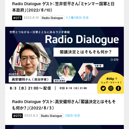
Radio Dialogue ゲスト：笠井哲平さん「ミャンマー国軍と日
本政府」（2022/８/10）
#071
2022.8.10
#人権
#政治・社会
Radio Dialogue
Radio Dialogue ゲスト：高安健将さん「閣議決定とはそもそ
も何か？」（2022/８/３）
#070
2022.8.3
#政治・社会
Radio Dialogue