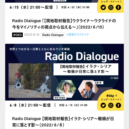
Radio Dialogue 「【現地取材報告】ウクライナ〜ウクライナの
今をマイノリティの視点から伝える～」（2022/６/15）
#063
2022.6.15
#差別
#ウクライナ
Radio Dialogue
Radio Dialogue 【現地取材報告】イラク・シリア～戦禍が日
常に落とす影～（2022/６/８）