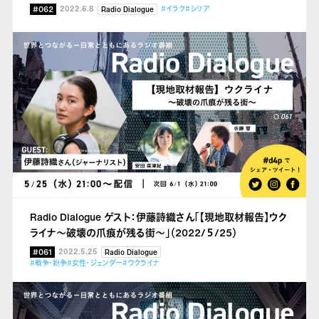
#062
2022.6.8
#イラク
#シリア
Radio Dialogue
Radio Dialogue ゲスト：伊藤詩織さん「【現地取材報告】ウク
ライナ～破壊の爪痕が残る街～」（2022/５/25）
#061
2022.5.25
Radio Dialogue
#戦争・紛争
#女性・ジェンダー
#ウクライナ