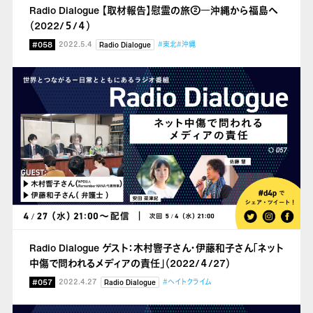
Radio Dialogue 【取材報告】慰霊の旅②
―沖縄から福島へ
（2022/５/４）
#058
2022.5.4
#東北
#沖縄
Radio Dialogue
Radio Dialogue ゲスト：木村響子さん・伊藤和子さん「ネット
中傷で問われるメディアの責任」（2022/４/27）
#057
2022.4.27
#ヘイトクライム
Radio Dialogue