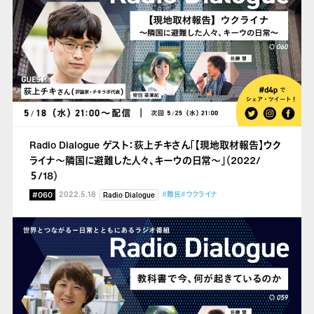
Radio Dialogue ゲスト：荻上チキさん「【現地取材報告】ウク
ライナ～隣国に避難した人々、キーウの日常～」（2022/
５/18）
#060
2022.5.18
#難民
#ウクライナ
Radio Dialogue