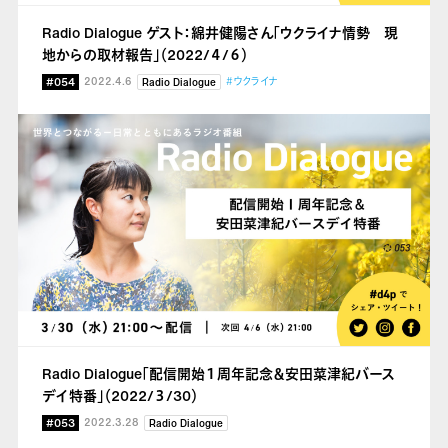
Radio Dialogue ゲスト：綿井健陽さん「ウクライナ情勢 現
地からの取材報告」（2022/４/６）
#054
2022.4.6
#ウクライナ
Radio Dialogue
Radio Dialogue「配信開始１周年記念＆安田菜津紀バース
デイ特番」（2022/３/30）
#053
2022.3.28
Radio Dialogue