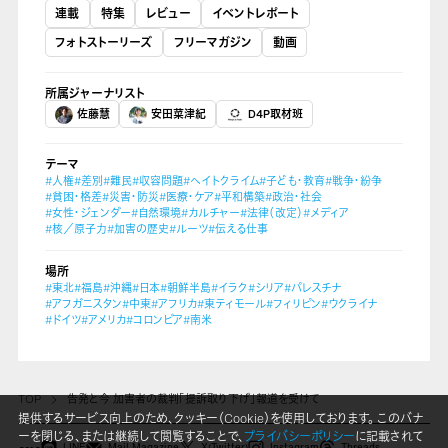
連載
特集
レビュー
イベントレポート
フォトストーリーズ
フリーマガジン
動画
所属ジャーナリスト
佐藤慧
安田菜津紀
D4P取材班
テーマ
#人権
#差別
#難民
#収容問題
#ヘイトクライム
#子ども・教育
#戦争・紛争
#貧困・格差
#災害・防災
#医療・ケア
#平和構築
#政治・社会
#女性・ジェンダー
#自然環境
#カルチャー
#法律（改定）
#メディア
#核／原子力
#加害の歴史
#ルーツ
#伝える仕事
場所
#東北
#福島
#沖縄
#日本
#朝鮮半島
#イラク
#シリア
#パレスチナ
#アフガニスタン
#中東
#アフリカ
#東ティモール
#フィリピン
#ウクライナ
#ドイツ
#アメリカ
#コロンビア
#南米
TOP
告発と今 加害者の裁判「提訴取り下げ」報道を受けて
提供するサービス向上のため、クッキー（Cookie）を使用しております。 このバナ
ーを閉じる、または継続して閲覧することで、
プライバシーポリシー
に記載されて
LINE
Mail Magazine
X(Twitter)
Instagram
Threads