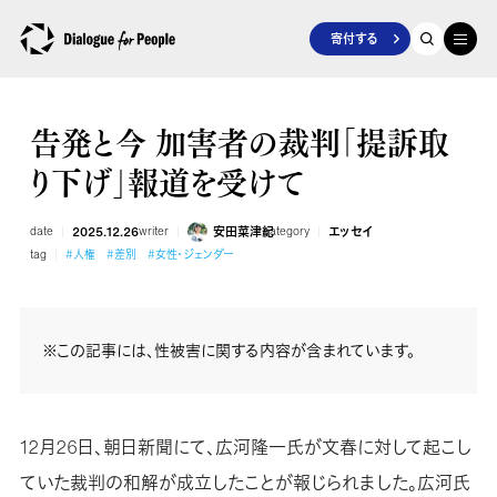
寄付する
告発と今 加害者の裁判「提訴取
り下げ」報道を受けて
date
2025.12.26
writer
安田菜津紀
category
エッセイ
tag
#人権
#差別
#女性・ジェンダー
※この記事には、性被害に関する内容が含まれています。
12月26日、朝日新聞にて、広河隆一氏が文春に対して起こし
ていた裁判の和解が成立したことが報じられました。広河氏