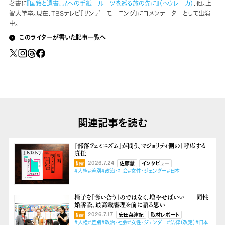
著書に
『国籍と遺書、兄への手紙 ルーツを巡る旅の先に』（ヘウレーカ）
、他。上
智大学卒。現在、TBSテレビ『サンデーモーニング』にコメンテーターとして出演
中。
このライターが書いた記事一覧へ
関連記事を読む
『部落フェミニズム』が問う、マジョリティ側の「呼応する
責任」
2026.7.24
佐藤慧
インタビュー
#人権
#差別
#政治・社会
#女性・ジェンダー
#日本
椅子を「奪い合う」のではなく、増やせばいい──同性
婚訴訟、最高裁審理を前に語る思い
2026.7.17
安田菜津紀
取材レポート
#人権
#差別
#政治・社会
#女性・ジェンダー
#法律（改定）
#日本