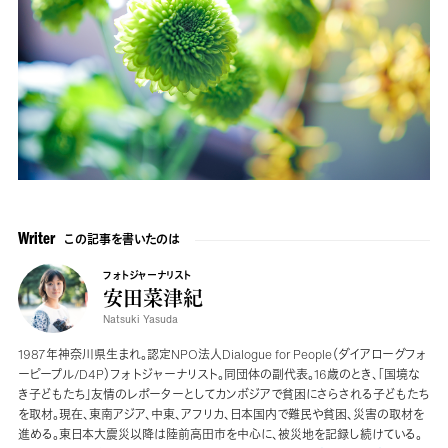
この記事を書いたのは
Writer
フォトジャーナリスト
安田菜津紀
Natsuki Yasuda
1987年神奈川県生まれ。認定NPO法人Dialogue for People（ダイアローグフォ
ーピープル/D4P）フォトジャーナリスト。同団体の副代表。16歳のとき、「国境な
き子どもたち」友情のレポーターとしてカンボジアで貧困にさらされる子どもたち
を取材。現在、東南アジア、中東、アフリカ、日本国内で難民や貧困、災害の取材を
進める。東日本大震災以降は陸前高田市を中心に、被災地を記録し続けている。