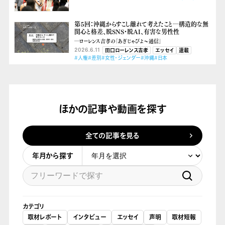
第５回：沖縄からすこし離れて考えたこと―構造的な無
関心と格差、脱SNS・脱AI、有害な男性性
―ローレンス吉孝の「あぎじゃびよ〜通信」
2026.6.11
田口ローレンス吉孝
エッセイ
連載
#人権
#差別
#女性・ジェンダー
#沖縄
#日本
ほかの記事や動画を探す
全ての記事を見る
年月から探す
カテゴリ
取材レポート
インタビュー
エッセイ
声明
取材短報