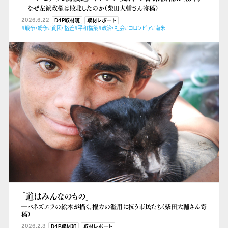
―なぜ左派政権は敗北したのか（柴田大輔さん寄稿）
2026.6.22
D4P取材班
取材レポート
#戦争・紛争
#貧困・格差
#平和構築
#政治・社会
#コロンビア
#南米
「道はみんなのもの」
―ベネズエラの絵本が描く、権力の濫用に抗う市民たち（柴田大輔さん寄
稿）
2026.2.3
D4P取材班
取材レポート