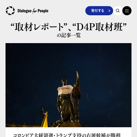
寄付する
“取材レポート”、
“D4P取材班”
の記事一覧
コロンビア大統領選・トランプ支持の右派候補が勝利