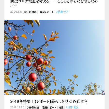
新型コロナ報道を考える －こころとからだを守るため
にー
2020.6.8
#医療・ケア
D4P取材班
取材レポート
2019冬特集｜【レポート】暮らしを見つめ直す冬
2019.12.20
#災害・防災
D4P取材班
取材レポート
特集