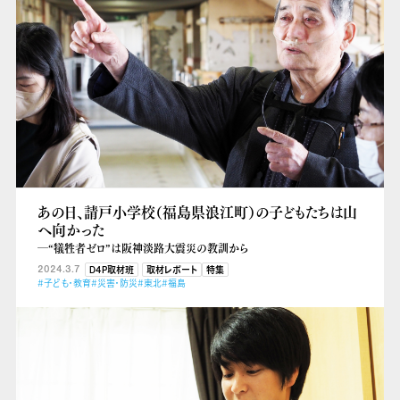
あの日、請戸小学校（福島県浪江町）の子どもたちは山
へ向かった
―“犠牲者ゼロ”は阪神淡路大震災の教訓から
2024.3.7
D4P取材班
取材レポート
特集
#子ども・教育
#災害・防災
#東北
#福島