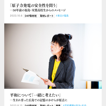
「原子力発電の安全性を問う」
―50年前の福島・双葉高校生からのメッセージ
2023.10.6
#東北
#福島
D4P取材班
取材レポート
平和について「一緒に考えたい」
―生まれ育った広島での記憶のかけらが原点に
2023.8.12
#平和構築
#政治・社会
D4P取材班
取材レポート
特集