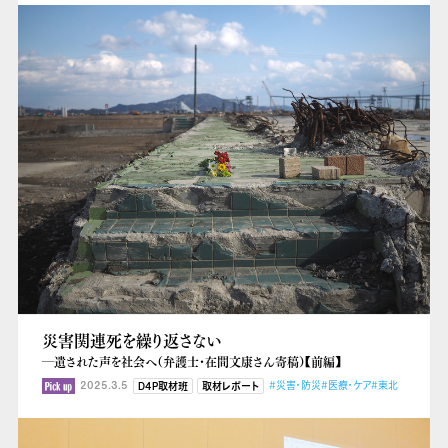
災害関連死を繰り返さない
―遺された声を社会へ（弁護士・在間文康さん寄稿）【前編】
2025.3.5
#災害・防災
#医療・ケア
#東北
D4P取材班
取材レポート