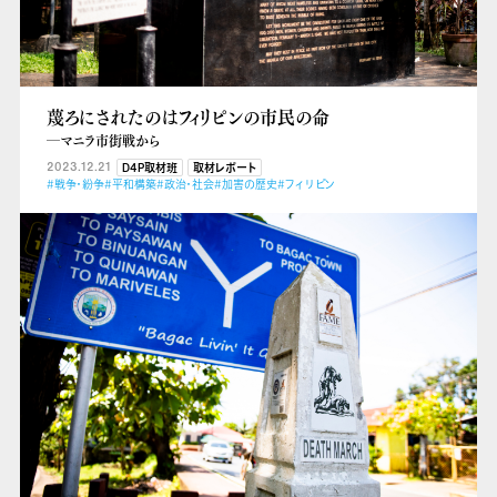
蔑ろにされたのはフィリピンの市民の命
―マニラ市街戦から
2023.12.21
D4P取材班
取材レポート
#戦争・紛争
#平和構築
#政治・社会
#加害の歴史
#フィリピン