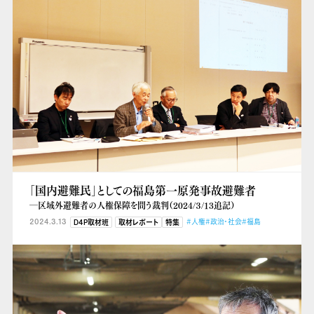
「国内避難民」としての福島第一原発事故避難者
―区域外避難者の人権保障を問う裁判（2024/３/13追記）
2024.3.13
#人権
#政治・社会
#福島
D4P取材班
取材レポート
特集