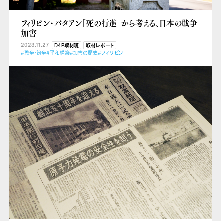
フィリピン・バタアン「死の行進」から考える、日本の戦争
加害
2023.11.27
D4P取材班
取材レポート
#戦争・紛争
#平和構築
#加害の歴史
#フィリピン