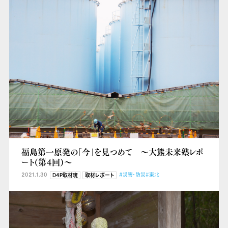
福島第一原発の「今」を見つめて ～大熊未来塾レポ
ート（第４回）～
2021.1.30
#災害・防災
#東北
D4P取材班
取材レポート