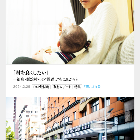
「村を良くしたい」
―福島・飯舘村への“恩返し”をこれからも
2024.2.29
#東北
#福島
D4P取材班
取材レポート
特集