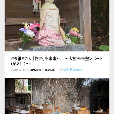
語り継ぎたい「物語」を未来へ ～大熊未来塾レポート
（第３回）～
2020.10.24
#災害・防災
#東北
D4P取材班
取材レポート