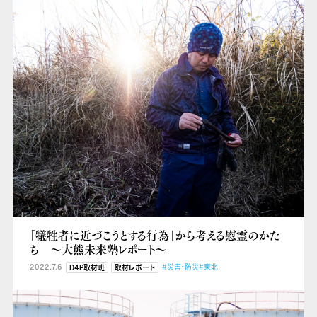
「犠牲者に近づこうとする行為」から考える慰霊のかた
ち 〜大熊未来塾レポート〜
2022.7.6
#災害・防災
#東北
D4P取材班
取材レポート