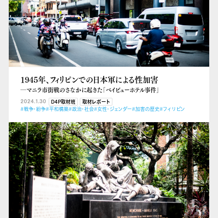
1945年、フィリピンでの日本軍による性加害
―マニラ市街戦のさなかに起きた「ベイビューホテル事件」
2024.1.30
D4P取材班
取材レポート
#戦争・紛争
#平和構築
#政治・社会
#女性・ジェンダー
#加害の歴史
#フィリピン