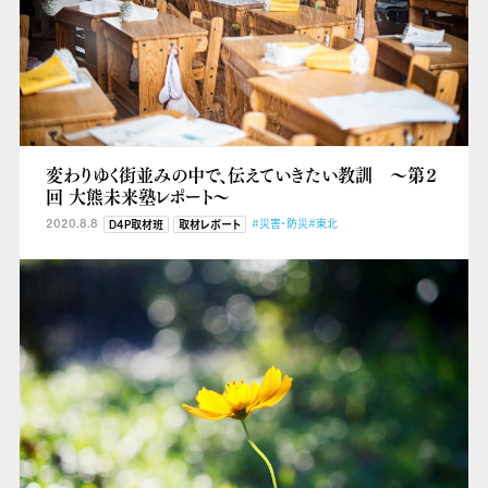
変わりゆく街並みの中で、伝えていきたい教訓 ～第２
回 大熊未来塾レポート～
2020.8.8
#災害・防災
#東北
D4P取材班
取材レポート